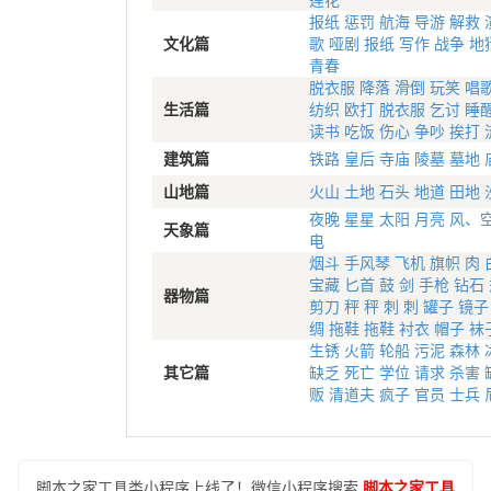
莲花
报纸
惩罚
航海
导游
解救
文化篇
歌
哑剧
报纸
写作
战争
地
青春
脱衣服
降落
滑倒
玩笑
唱
生活篇
纺织
欧打
脱衣服
乞讨
睡
读书
吃饭
伤心
争吵
挨打
建筑篇
铁路
皇后
寺庙
陵墓
墓地
山地篇
火山
土地
石头
地道
田地
夜晚
星星
太阳
月亮
风、
天象篇
电
烟斗
手风琴
飞机
旗帜
肉
宝藏
匕首
鼓
剑
手枪
钻石
器物篇
剪刀
秤
秤
刺
刺
罐子
镜子
绸
拖鞋
拖鞋
衬衣
帽子
袜
生锈
火箭
轮船
污泥
森林
其它篇
缺乏
死亡
学位
请求
杀害
贩
清道夫
疯子
官员
士兵
脚本之家工具类小程序上线了！微信小程序搜索
脚本之家工具