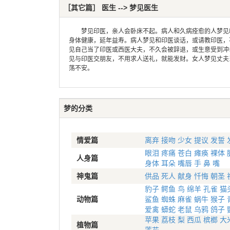
［其它篇］ 医生 --> 梦见医生
梦见印医，亲人会卧床不起。病人和久病痊愈的人梦见印
身体健康，延年益寿。病人梦见和印医谈话，或请教印医，
见自己当了印医或西医大夫，不久会被辞退，或生意受到冲
见与印医交朋友，不用求人送礼，就能发财。女人梦见丈夫
荡不安。
梦的分类
情爱篇
离弃
接吻
少女
提议
发誓
眼泪
疼痛
苍白
瘫痪
裸体
人身篇
身体
耳朵
嘴唇
手
鼻
嘴
神鬼篇
供品
死人
献身
忏悔
朝圣
豹子
鳄鱼
鸟
绵羊
孔雀
猫
动物篇
鲨鱼
蜘蛛
麻雀
蜗牛
猴子
爱禽
蟒蛇
老鼠
乌鸦
鸽子
苹果
荔枝
梨
西瓜
槟榔
大
植物篇