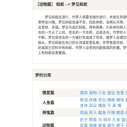
［动物篇］ 蚂蚁 --> 梦见蚂蚁
梦见蚂蚁在游行，作梦人将要去国外旅行，并居在异国他
意将会兴隆。梦见蚂蚁急燥不安，四处奔跑，会祸从天降。
会发财、幸福。梦见鸟追打蚂蚁，将有祸事。久卧床的病人
击的一方占了上风，攻击的一方击败，这是吉兆，作梦的人
不断。梦见受攻击的一方被打死或成了俘虏，做梦人会遭厄
临头。梦见蚂蚁在自己的头顶或家里乱跑，作梦者是农民，
奶或其它饮料中有蚂蚁，作梦人会受到内脏疾病的折磨。梦
上有蚂蚁会患重病。
梦的分类
情爱篇
离弃
接吻
少女
提议
发誓
眼泪
疼痛
苍白
瘫痪
裸体
人身篇
身体
耳朵
嘴唇
手
鼻
嘴
神鬼篇
供品
死人
献身
忏悔
朝圣
豹子
鳄鱼
鸟
绵羊
孔雀
猫
动物篇
鲨鱼
蜘蛛
麻雀
蜗牛
猴子