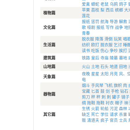
爱禽
蟒蛇
老鼠
乌鸦
鸽子
苹果
荔枝
梨
西瓜
槟榔
大
植物篇
莲花
报纸
惩罚
航海
导游
解救
文化篇
歌
哑剧
报纸
写作
战争
地
青春
脱衣服
降落
滑倒
玩笑
唱
生活篇
纺织
欧打
脱衣服
乞讨
睡
读书
吃饭
伤心
争吵
挨打
建筑篇
铁路
皇后
寺庙
陵墓
墓地
山地篇
火山
土地
石头
地道
田地
夜晚
星星
太阳
月亮
风、
天象篇
电
烟斗
手风琴
飞机
旗帜
肉
宝藏
匕首
鼓
剑
手枪
钻石
器物篇
剪刀
秤
秤
刺
刺
罐子
镜子
绸
拖鞋
拖鞋
衬衣
帽子
袜
生锈
火箭
轮船
污泥
森林
其它篇
缺乏
死亡
学位
请求
杀害
贩
清道夫
疯子
官员
士兵