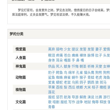
梦见打官司，会发意外之财。梦见去法院，借债度日的日子会结束。梦见
席法庭审判，丈夫会发脾气。梦见攻读法律，不久能赚大钱。
梦的分类
情爱篇
离弃
接吻
少女
提议
发誓
发誓
妻子
爱情
眼泪
疼痛
苍白
瘫痪
裸体
脉博
肚子
头发
人身篇
身体
耳朵
嘴唇
手
鼻
嘴
神鬼篇
供品
死人
献身
忏悔
朝圣
祈祷
天使
女神
豹子
鳄鱼
鸟
绵羊
孔雀
猫头鹰
狗熊
狗熊
动物篇
鲨鱼
蜘蛛
麻雀
蜗牛
猴子
青蛙
老虎
海鱼
爱禽
蟒蛇
老鼠
乌鸦
鸽子
鹦鹉
狼
斑马
苹果
荔枝
梨
西瓜
槟榔
大米
桔子
橄榄
植物篇
莲花
报纸
惩罚
航海
导游
解救
演说
比赛
游行
文化篇
歌
哑剧
报纸
写作
战争
地狱
侮辱
释放
青春