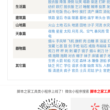
脱衣服
降落
滑倒
玩笑
唱歌
驱逐
打鼾
扼
生活篇
纺织
欧打
脱衣服
乞讨
睡醒
赌博
投票
发
读书
吃饭
伤心
争吵
挨打
流产
痛饮
消化
建筑篇
铁路
皇后
寺庙
陵墓
墓地
庙宇
断头台
铁
山地篇
火山
土地
石头
地道
田地
沙子
河流
水灾
夜晚
星星
太阳
月亮
风、空气
暴风雨
雪
天象篇
电
烟斗
手风琴
飞机
旗帜
肉
白糖
茶
浴盆
宝藏
匕首
鼓
剑
手枪
钻石
戒指
布娃娃
器物篇
剪刀
秤
秤
刺
刺
罐子
镜子
烟斗
剃刀
针
绸
拖鞋
拖鞋
衬衣
帽子
袜子
床铺
被子
生锈
火箭
轮船
污泥
森林
冰
雕像
游船
其它篇
缺乏
死亡
学位
请求
杀害
缺席
军队
人群
贩
清道夫
疯子
官员
士兵
尼姑
护士
官吏
脚本之家工具类小程序上线了！微信小程序搜索
脚本之家工