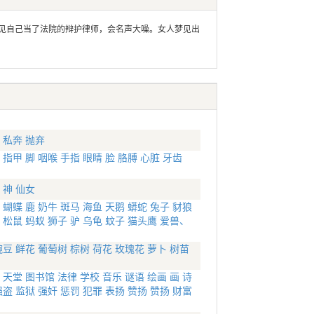
自己当了法院的辩护律师，会名声大噪。女人梦见出
私奔
抛弃
指甲
脚
咽喉
手指
眼睛
脸
胳膊
心脏
牙齿
神
仙女
蝴蝶
鹿
奶牛
斑马
海鱼
天鹅
蟒蛇
兔子
豺狼
松鼠
蚂蚁
狮子
驴
乌龟
蚊子
猫头鹰
爱兽、
豌豆
鲜花
葡萄树
棕树
荷花
玫瑰花
萝卜
树苗
天堂
图书馆
法律
学校
音乐
谜语
绘画
画
诗
强盗
监狱
强奸
惩罚
犯罪
表扬
赞扬
赞扬
财富