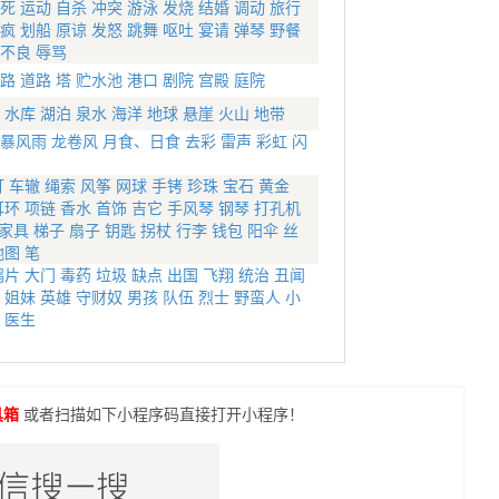
死
运动
自杀
冲突
游泳
发烧
结婚
调动
旅行
疯
划船
原谅
发怒
跳舞
呕吐
宴请
弹琴
野餐
不良
辱骂
路
道路
塔
贮水池
港口
剧院
宫殿
庭院
水库
湖泊
泉水
海洋
地球
悬崖
火山
地带
暴风雨
龙卷风
月食、日食
去彩
雷声
彩虹
闪
灯
车辙
绳索
风筝
网球
手铐
珍珠
宝石
黄金
耳环
项链
香水
首饰
吉它
手风琴
钢琴
打孔机
家具
梯子
扇子
钥匙
拐杖
行李
钱包
阳伞
丝
地图
笔
鸦片
大门
毒药
垃圾
缺点
出国
飞翔
统治
丑闻
姐妹
英雄
守财奴
男孩
队伍
烈士
野蛮人
小
医生
具箱
或者扫描如下小程序码直接打开小程序！