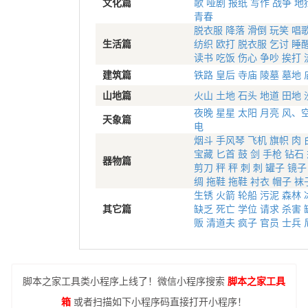
文化篇
歌
哑剧
报纸
写作
战争
地
青春
脱衣服
降落
滑倒
玩笑
唱
生活篇
纺织
欧打
脱衣服
乞讨
睡
读书
吃饭
伤心
争吵
挨打
建筑篇
铁路
皇后
寺庙
陵墓
墓地
山地篇
火山
土地
石头
地道
田地
夜晚
星星
太阳
月亮
风、
天象篇
电
烟斗
手风琴
飞机
旗帜
肉
宝藏
匕首
鼓
剑
手枪
钻石
器物篇
剪刀
秤
秤
刺
刺
罐子
镜子
绸
拖鞋
拖鞋
衬衣
帽子
袜
生锈
火箭
轮船
污泥
森林
其它篇
缺乏
死亡
学位
请求
杀害
贩
清道夫
疯子
官员
士兵
脚本之家工具类小程序上线了！微信小程序搜索
脚本之家工具
箱
或者扫描如下小程序码直接打开小程序！