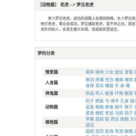
［动物篇］ 老虎 --> 梦见老虎
男人梦见老虎，成功的道路上会遇到困难。女人梦见老虎
枪打老虎，事业会成功。梦见捕捉老虎，是不祥之兆，朋友
虎扑向别人，会发生重大车祸，但是能死里逃生。
梦的分类
情爱篇
离弃
接吻
少女
提议
发誓
眼泪
疼痛
苍白
瘫痪
裸体
人身篇
身体
耳朵
嘴唇
手
鼻
嘴
神鬼篇
供品
死人
献身
忏悔
朝圣
豹子
鳄鱼
鸟
绵羊
孔雀
猫
动物篇
鲨鱼
蜘蛛
麻雀
蜗牛
猴子
爱禽
蟒蛇
老鼠
乌鸦
鸽子
苹果
荔枝
梨
西瓜
槟榔
大
植物篇
莲花
报纸
惩罚
航海
导游
解救