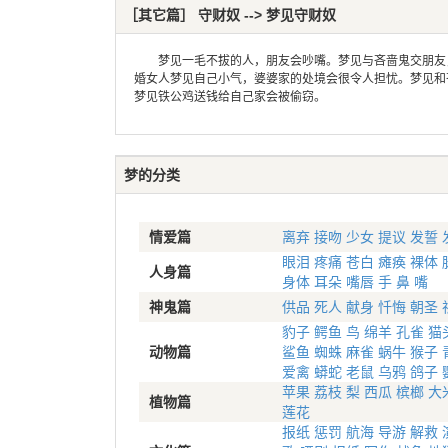
［其它篇］ 守财奴 --> 梦见守财奴
梦见一毛不拔的人，朋友会吵嘴。梦见与吝啬鬼交朋友，
婚女人梦见自己小气，婆婆家的处境会很令人担忧。梦见和
梦见铁公鸡送钱给自己家会被偷窃。
梦的分类
情爱篇
离弃
接吻
少女
提议
发誓
眼泪
疼痛
苍白
瘫痪
裸体
人身篇
身体
耳朵
嘴唇
手
鼻
嘴
神鬼篇
供品
死人
献身
忏悔
朝圣
豹子
鳄鱼
鸟
绵羊
孔雀
猫
动物篇
鲨鱼
蜘蛛
麻雀
蜗牛
猴子
爱禽
蟒蛇
老鼠
乌鸦
鸽子
苹果
荔枝
梨
西瓜
槟榔
大
植物篇
莲花
报纸
惩罚
航海
导游
解救