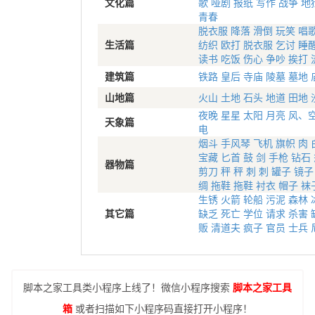
文化篇
歌
哑剧
报纸
写作
战争
地
青春
脱衣服
降落
滑倒
玩笑
唱
生活篇
纺织
欧打
脱衣服
乞讨
睡
读书
吃饭
伤心
争吵
挨打
建筑篇
铁路
皇后
寺庙
陵墓
墓地
山地篇
火山
土地
石头
地道
田地
夜晚
星星
太阳
月亮
风、
天象篇
电
烟斗
手风琴
飞机
旗帜
肉
宝藏
匕首
鼓
剑
手枪
钻石
器物篇
剪刀
秤
秤
刺
刺
罐子
镜子
绸
拖鞋
拖鞋
衬衣
帽子
袜
生锈
火箭
轮船
污泥
森林
其它篇
缺乏
死亡
学位
请求
杀害
贩
清道夫
疯子
官员
士兵
脚本之家工具类小程序上线了！微信小程序搜索
脚本之家工具
箱
或者扫描如下小程序码直接打开小程序！