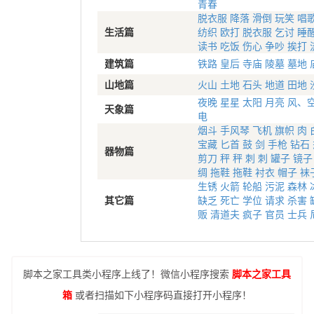
青春
脱衣服
降落
滑倒
玩笑
唱
生活篇
纺织
欧打
脱衣服
乞讨
睡
读书
吃饭
伤心
争吵
挨打
建筑篇
铁路
皇后
寺庙
陵墓
墓地
山地篇
火山
土地
石头
地道
田地
夜晚
星星
太阳
月亮
风、
天象篇
电
烟斗
手风琴
飞机
旗帜
肉
宝藏
匕首
鼓
剑
手枪
钻石
器物篇
剪刀
秤
秤
刺
刺
罐子
镜子
绸
拖鞋
拖鞋
衬衣
帽子
袜
生锈
火箭
轮船
污泥
森林
其它篇
缺乏
死亡
学位
请求
杀害
贩
清道夫
疯子
官员
士兵
脚本之家工具类小程序上线了！微信小程序搜索
脚本之家工具
箱
或者扫描如下小程序码直接打开小程序！