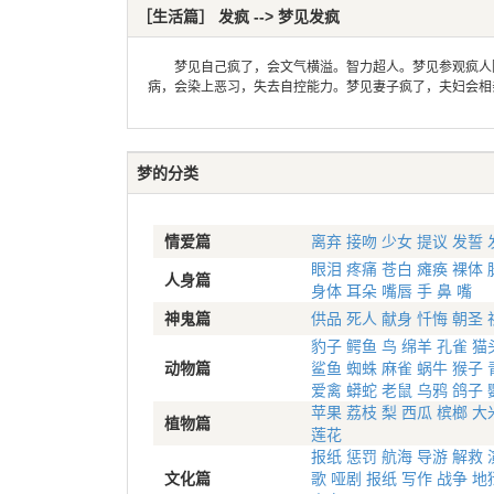
［生活篇］ 发疯 --> 梦见发疯
梦见自己疯了，会文气横溢。智力超人。梦见参观疯人院
病，会染上恶习，失去自控能力。梦见妻子疯了，夫妇会相
梦的分类
情爱篇
离弃
接吻
少女
提议
发誓
眼泪
疼痛
苍白
瘫痪
裸体
人身篇
身体
耳朵
嘴唇
手
鼻
嘴
神鬼篇
供品
死人
献身
忏悔
朝圣
豹子
鳄鱼
鸟
绵羊
孔雀
猫
动物篇
鲨鱼
蜘蛛
麻雀
蜗牛
猴子
爱禽
蟒蛇
老鼠
乌鸦
鸽子
苹果
荔枝
梨
西瓜
槟榔
大
植物篇
莲花
报纸
惩罚
航海
导游
解救
文化篇
歌
哑剧
报纸
写作
战争
地