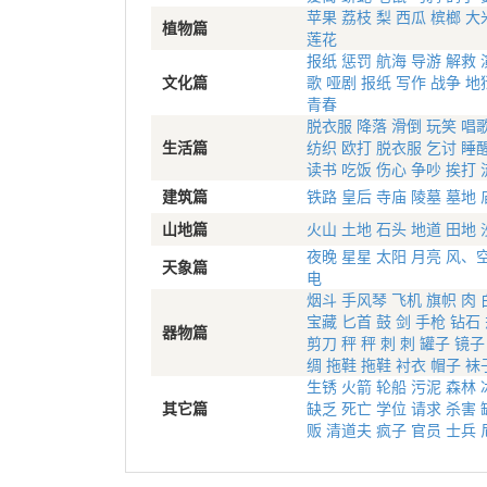
苹果
荔枝
梨
西瓜
槟榔
大
植物篇
莲花
报纸
惩罚
航海
导游
解救
文化篇
歌
哑剧
报纸
写作
战争
地
青春
脱衣服
降落
滑倒
玩笑
唱
生活篇
纺织
欧打
脱衣服
乞讨
睡
读书
吃饭
伤心
争吵
挨打
建筑篇
铁路
皇后
寺庙
陵墓
墓地
山地篇
火山
土地
石头
地道
田地
夜晚
星星
太阳
月亮
风、
天象篇
电
烟斗
手风琴
飞机
旗帜
肉
宝藏
匕首
鼓
剑
手枪
钻石
器物篇
剪刀
秤
秤
刺
刺
罐子
镜子
绸
拖鞋
拖鞋
衬衣
帽子
袜
生锈
火箭
轮船
污泥
森林
其它篇
缺乏
死亡
学位
请求
杀害
贩
清道夫
疯子
官员
士兵