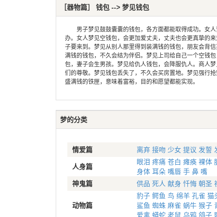
［器物篇］ 钱包 --> 梦见钱包
男子梦见鼓鼓囊囊的钱包，各方面都能取得成功。女人梦
办。女人梦见空钱包，会更加爱丈夫，丈夫也会更真挚的来
子要来到。梦见从别人那里得到装满钱的钱包，朋友会背信
满钱的钱包，不久会结为伴侣。梦见上司给自己一个空钱包
包，妻子会生男孩。梦见给仇人钱包，会降服仇人。商人梦
们的尊敬。梦见钱包丢失了，不久会买房置地。梦见强行抢
盛满钱的铁匣，意味着富裕，目的和愿望都能实现。
梦的分类
情爱篇
离弃
接吻
少女
提议
发誓
眼泪
疼痛
苍白
瘫痪
裸体
人身篇
身体
耳朵
嘴唇
手
鼻
嘴
神鬼篇
供品
死人
献身
忏悔
朝圣
豹子
鳄鱼
鸟
绵羊
孔雀
猫
动物篇
鲨鱼
蜘蛛
麻雀
蜗牛
猴子
爱禽
蟒蛇
老鼠
乌鸦
鸽子