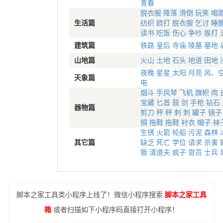
青春
脱衣服
降落
滑倒
玩笑
唱
生活篇
纺织
欧打
脱衣服
乞讨
睡
读书
吃饭
伤心
争吵
挨打
建筑篇
铁路
皇后
寺庙
陵墓
墓地
山地篇
火山
土地
石头
地道
田地
夜晚
星星
太阳
月亮
风、
天象篇
电
烟斗
手风琴
飞机
旗帜
肉
宝藏
匕首
鼓
剑
手枪
钻石
器物篇
剪刀
秤
秤
刺
刺
罐子
镜子
绸
拖鞋
拖鞋
衬衣
帽子
袜
生锈
火箭
轮船
污泥
森林
其它篇
缺乏
死亡
学位
请求
杀害
贩
清道夫
疯子
官员
士兵
脚本之家工具类小程序上线了！微信小程序搜索
脚本之家工具
箱
或者扫描如下小程序码直接打开小程序！