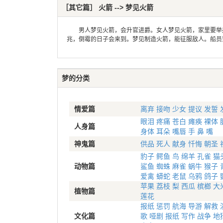
［其它篇］ 火箭 --> 梦见火箭
男人梦见火箭，会升官进爵。女人梦见火箭，家里要举办
兆，倒霉的日子会来到。梦见制造火箭，能征服敌人。船员
梦的分类
情爱篇
离弃
接吻
少女
提议
发誓
眼泪
疼痛
苍白
瘫痪
裸体
人身篇
身体
耳朵
嘴唇
手
鼻
嘴
神鬼篇
供品
死人
献身
忏悔
朝圣
豹子
鳄鱼
鸟
绵羊
孔雀
猫
动物篇
鲨鱼
蜘蛛
麻雀
蜗牛
猴子
爱禽
蟒蛇
老鼠
乌鸦
鸽子
苹果
荔枝
梨
西瓜
槟榔
大
植物篇
莲花
报纸
惩罚
航海
导游
解救
文化篇
歌
哑剧
报纸
写作
战争
地