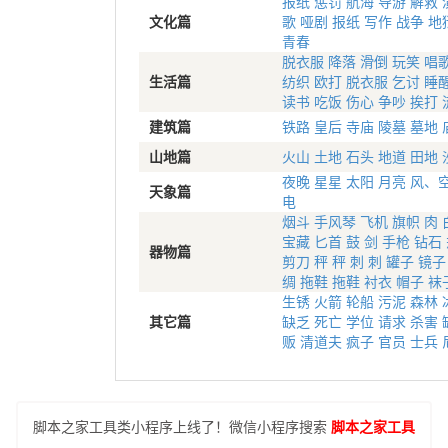
报纸
惩罚
航海
导游
解救
文化篇
歌
哑剧
报纸
写作
战争
地
青春
脱衣服
降落
滑倒
玩笑
唱
生活篇
纺织
欧打
脱衣服
乞讨
睡
读书
吃饭
伤心
争吵
挨打
建筑篇
铁路
皇后
寺庙
陵墓
墓地
山地篇
火山
土地
石头
地道
田地
夜晚
星星
太阳
月亮
风、
天象篇
电
烟斗
手风琴
飞机
旗帜
肉
宝藏
匕首
鼓
剑
手枪
钻石
器物篇
剪刀
秤
秤
刺
刺
罐子
镜子
绸
拖鞋
拖鞋
衬衣
帽子
袜
生锈
火箭
轮船
污泥
森林
其它篇
缺乏
死亡
学位
请求
杀害
贩
清道夫
疯子
官员
士兵
脚本之家工具类小程序上线了！微信小程序搜索
脚本之家工具