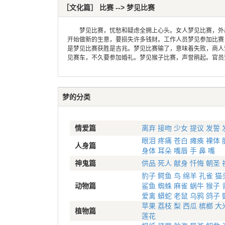
［文化篇］ 比赛 --> 梦见比赛
梦见比赛，忧愁和疑虑全拥上心头。女人梦见比赛，外出
开始做新的生意，要损失许多钱财。工作人员梦见参加比赛
是梦见比赛获胜是吉兆。梦见比赛输了，意味着失败，商人
见赛车，不久要参加婚礼。梦见猴子比赛，声誉鹃起。官员
梦的分类
情爱篇
离弃
接吻
少女
提议
发誓
眼泪
疼痛
苍白
瘫痪
裸体
人身篇
身体
耳朵
嘴唇
手
鼻
嘴
神鬼篇
供品
死人
献身
忏悔
朝圣
豹子
鳄鱼
鸟
绵羊
孔雀
猫
动物篇
鲨鱼
蜘蛛
麻雀
蜗牛
猴子
爱禽
蟒蛇
老鼠
乌鸦
鸽子
苹果
荔枝
梨
西瓜
槟榔
大
植物篇
莲花