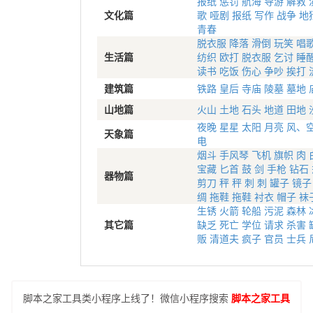
报纸
惩罚
航海
导游
解救
文化篇
歌
哑剧
报纸
写作
战争
地
青春
脱衣服
降落
滑倒
玩笑
唱
生活篇
纺织
欧打
脱衣服
乞讨
睡
读书
吃饭
伤心
争吵
挨打
建筑篇
铁路
皇后
寺庙
陵墓
墓地
山地篇
火山
土地
石头
地道
田地
夜晚
星星
太阳
月亮
风、
天象篇
电
烟斗
手风琴
飞机
旗帜
肉
宝藏
匕首
鼓
剑
手枪
钻石
器物篇
剪刀
秤
秤
刺
刺
罐子
镜子
绸
拖鞋
拖鞋
衬衣
帽子
袜
生锈
火箭
轮船
污泥
森林
其它篇
缺乏
死亡
学位
请求
杀害
贩
清道夫
疯子
官员
士兵
脚本之家工具类小程序上线了！微信小程序搜索
脚本之家工具