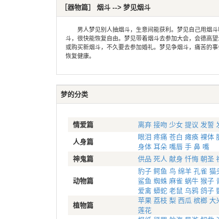
［器物篇］ 烟斗 --> 梦见烟斗
男人梦见别人抽烟斗，生意间能获利。梦见自己用烟斗吸
斗，很快能恢复自由。梦见带着烟斗去参加大会，会德高望
或购买新烟斗，不久要去参加婚礼。梦见争烟斗，痛苦的事
恢复健康。
梦的分类
情爱篇
离弃
接吻
少女
提议
发誓
眼泪
疼痛
苍白
瘫痪
裸体
人身篇
身体
耳朵
嘴唇
手
鼻
嘴
神鬼篇
供品
死人
献身
忏悔
朝圣
豹子
鳄鱼
鸟
绵羊
孔雀
猫
动物篇
鲨鱼
蜘蛛
麻雀
蜗牛
猴子
爱禽
蟒蛇
老鼠
乌鸦
鸽子
苹果
荔枝
梨
西瓜
槟榔
大
植物篇
莲花