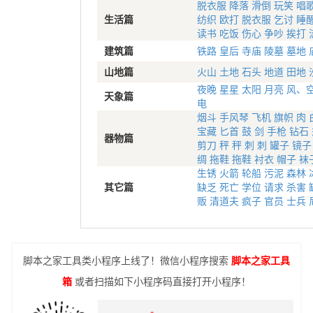
脱衣服
降落
滑倒
玩笑
唱
生活篇
纺织
欧打
脱衣服
乞讨
睡
读书
吃饭
伤心
争吵
挨打
建筑篇
铁路
皇后
寺庙
陵墓
墓地
山地篇
火山
土地
石头
地道
田地
夜晚
星星
太阳
月亮
风、
天象篇
电
烟斗
手风琴
飞机
旗帜
肉
宝藏
匕首
鼓
剑
手枪
钻石
器物篇
剪刀
秤
秤
刺
刺
罐子
镜子
绸
拖鞋
拖鞋
衬衣
帽子
袜
生锈
火箭
轮船
污泥
森林
其它篇
缺乏
死亡
学位
请求
杀害
贩
清道夫
疯子
官员
士兵
脚本之家工具类小程序上线了！微信小程序搜索
脚本之家工具
箱
或者扫描如下小程序码直接打开小程序！