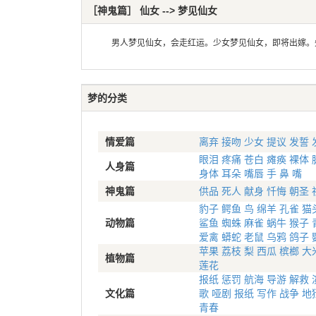
［神鬼篇］ 仙女 --> 梦见仙女
男人梦见仙女，会走红运。少女梦见仙女，即将出嫁。失
梦的分类
情爱篇
离弃
接吻
少女
提议
发誓
眼泪
疼痛
苍白
瘫痪
裸体
人身篇
身体
耳朵
嘴唇
手
鼻
嘴
神鬼篇
供品
死人
献身
忏悔
朝圣
豹子
鳄鱼
鸟
绵羊
孔雀
猫
动物篇
鲨鱼
蜘蛛
麻雀
蜗牛
猴子
爱禽
蟒蛇
老鼠
乌鸦
鸽子
苹果
荔枝
梨
西瓜
槟榔
大
植物篇
莲花
报纸
惩罚
航海
导游
解救
文化篇
歌
哑剧
报纸
写作
战争
地
青春