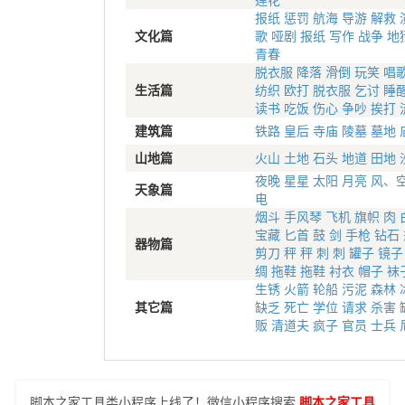
莲花
报纸
惩罚
航海
导游
解救
文化篇
歌
哑剧
报纸
写作
战争
地
青春
脱衣服
降落
滑倒
玩笑
唱
生活篇
纺织
欧打
脱衣服
乞讨
睡
读书
吃饭
伤心
争吵
挨打
建筑篇
铁路
皇后
寺庙
陵墓
墓地
山地篇
火山
土地
石头
地道
田地
夜晚
星星
太阳
月亮
风、
天象篇
电
烟斗
手风琴
飞机
旗帜
肉
宝藏
匕首
鼓
剑
手枪
钻石
器物篇
剪刀
秤
秤
刺
刺
罐子
镜子
绸
拖鞋
拖鞋
衬衣
帽子
袜
生锈
火箭
轮船
污泥
森林
其它篇
缺乏
死亡
学位
请求
杀害
贩
清道夫
疯子
官员
士兵
脚本之家工具类小程序上线了！微信小程序搜索
脚本之家工具