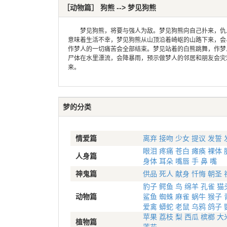
［动物篇］ 狗熊 --> 梦见狗熊
梦见狗熊，将要与强人为敌。梦见狗熊向自己扑来，仇人
意味着生活不幸，梦见狗熊从山顶沿着崎岖的山路下来，会
作梦人的一切痛苦会全部结束。梦见站着的白熊跳舞，作梦
尸体在水里漂流，会降暴雨，预示做梦人的邻居和朋友会灾
来。
梦的分类
情爱篇
离弃
接吻
少女
提议
发誓
眼泪
疼痛
苍白
瘫痪
裸体
人身篇
身体
耳朵
嘴唇
手
鼻
嘴
神鬼篇
供品
死人
献身
忏悔
朝圣
豹子
鳄鱼
鸟
绵羊
孔雀
猫
动物篇
鲨鱼
蜘蛛
麻雀
蜗牛
猴子
爱禽
蟒蛇
老鼠
乌鸦
鸽子
苹果
荔枝
梨
西瓜
槟榔
大
植物篇