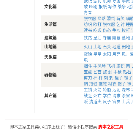
报纸
惩罚
航海
导游
解救
文化篇
歌
哑剧
报纸
写作
战争
地
青春
脱衣服
降落
滑倒
玩笑
唱
生活篇
纺织
欧打
脱衣服
乞讨
睡
读书
吃饭
伤心
争吵
挨打
建筑篇
铁路
皇后
寺庙
陵墓
墓地
山地篇
火山
土地
石头
地道
田地
夜晚
星星
太阳
月亮
风、
天象篇
电
烟斗
手风琴
飞机
旗帜
肉
宝藏
匕首
鼓
剑
手枪
钻石
器物篇
剪刀
秤
秤
刺
刺
罐子
镜子
绸
拖鞋
拖鞋
衬衣
帽子
袜
生锈
火箭
轮船
污泥
森林
其它篇
缺乏
死亡
学位
请求
杀害
贩
清道夫
疯子
官员
士兵
脚本之家工具类小程序上线了！微信小程序搜索
脚本之家工具