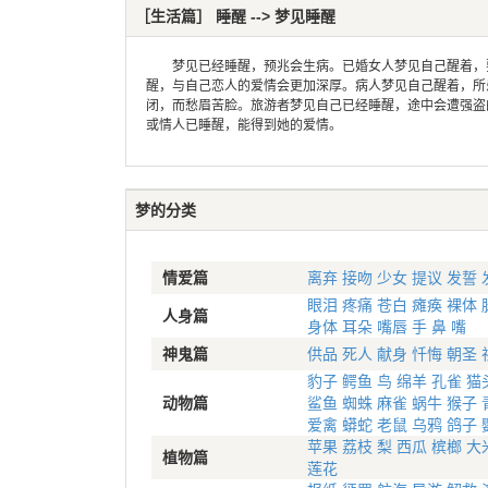
［生活篇］ 睡醒 --> 梦见睡醒
梦见已经睡醒，预兆会生病。已婚女人梦见自己醒着，要
醒，与自己恋人的爱情会更加深厚。病人梦见自己醒着，所
闭，而愁眉苦脸。旅游者梦见自己已经睡醒，途中会遭强盗
或情人已睡醒，能得到她的爱情。
梦的分类
情爱篇
离弃
接吻
少女
提议
发誓
眼泪
疼痛
苍白
瘫痪
裸体
人身篇
身体
耳朵
嘴唇
手
鼻
嘴
神鬼篇
供品
死人
献身
忏悔
朝圣
豹子
鳄鱼
鸟
绵羊
孔雀
猫
动物篇
鲨鱼
蜘蛛
麻雀
蜗牛
猴子
爱禽
蟒蛇
老鼠
乌鸦
鸽子
苹果
荔枝
梨
西瓜
槟榔
大
植物篇
莲花