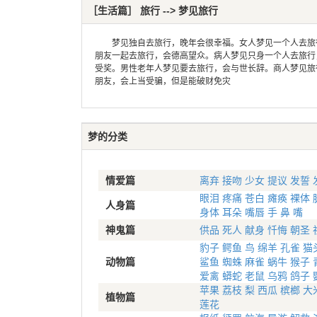
［生活篇］ 旅行 --> 梦见旅行
梦见独自去旅行，晚年会很幸福。女人梦见一个人去旅行
朋友一起去旅行，会德高望众。病人梦见只身一个人去旅行
受奖。男性老年人梦见要去旅行，会与世长辞。商人梦见旅
朋友，会上当受骗，但是能破财免灾
梦的分类
情爱篇
离弃
接吻
少女
提议
发誓
眼泪
疼痛
苍白
瘫痪
裸体
人身篇
身体
耳朵
嘴唇
手
鼻
嘴
神鬼篇
供品
死人
献身
忏悔
朝圣
豹子
鳄鱼
鸟
绵羊
孔雀
猫
动物篇
鲨鱼
蜘蛛
麻雀
蜗牛
猴子
爱禽
蟒蛇
老鼠
乌鸦
鸽子
苹果
荔枝
梨
西瓜
槟榔
大
植物篇
莲花