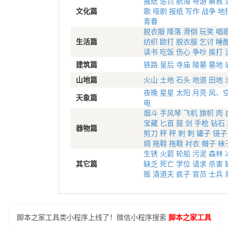
报纸
惩罚
航海
导游
解救
文化篇
歌
哑剧
报纸
写作
战争
地
青春
脱衣服
降落
滑倒
玩笑
唱
生活篇
纺织
欧打
脱衣服
乞讨
睡
读书
吃饭
伤心
争吵
挨打
建筑篇
铁路
皇后
寺庙
陵墓
墓地
山地篇
火山
土地
石头
地道
田地
夜晚
星星
太阳
月亮
风、
天象篇
电
烟斗
手风琴
飞机
旗帜
肉
宝藏
匕首
鼓
剑
手枪
钻石
器物篇
剪刀
秤
秤
刺
刺
罐子
镜子
绸
拖鞋
拖鞋
衬衣
帽子
袜
生锈
火箭
轮船
污泥
森林
其它篇
缺乏
死亡
学位
请求
杀害
贩
清道夫
疯子
官员
士兵
脚本之家工具类小程序上线了！微信小程序搜索
脚本之家工具