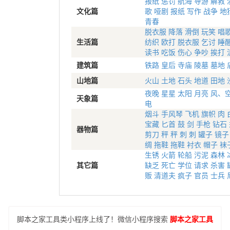
报纸
惩罚
航海
导游
解救
文化篇
歌
哑剧
报纸
写作
战争
地
青春
脱衣服
降落
滑倒
玩笑
唱
生活篇
纺织
欧打
脱衣服
乞讨
睡
读书
吃饭
伤心
争吵
挨打
建筑篇
铁路
皇后
寺庙
陵墓
墓地
山地篇
火山
土地
石头
地道
田地
夜晚
星星
太阳
月亮
风、
天象篇
电
烟斗
手风琴
飞机
旗帜
肉
宝藏
匕首
鼓
剑
手枪
钻石
器物篇
剪刀
秤
秤
刺
刺
罐子
镜子
绸
拖鞋
拖鞋
衬衣
帽子
袜
生锈
火箭
轮船
污泥
森林
其它篇
缺乏
死亡
学位
请求
杀害
贩
清道夫
疯子
官员
士兵
脚本之家工具类小程序上线了！微信小程序搜索
脚本之家工具