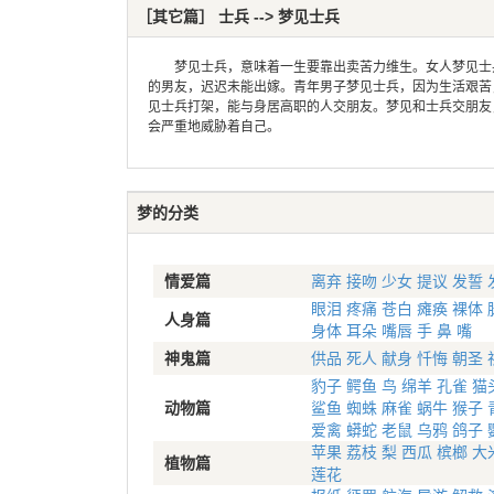
［其它篇］ 士兵 --> 梦见士兵
梦见士兵，意味着一生要靠出卖苦力维生。女人梦见士兵
的男友，迟迟未能出嫁。青年男子梦见士兵，因为生活艰苦
见士兵打架，能与身居高职的人交朋友。梦见和士兵交朋友
会严重地威胁着自己。
梦的分类
情爱篇
离弃
接吻
少女
提议
发誓
眼泪
疼痛
苍白
瘫痪
裸体
人身篇
身体
耳朵
嘴唇
手
鼻
嘴
神鬼篇
供品
死人
献身
忏悔
朝圣
豹子
鳄鱼
鸟
绵羊
孔雀
猫
动物篇
鲨鱼
蜘蛛
麻雀
蜗牛
猴子
爱禽
蟒蛇
老鼠
乌鸦
鸽子
苹果
荔枝
梨
西瓜
槟榔
大
植物篇
莲花