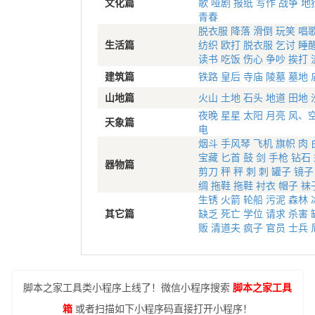
文化篇
歌
哑剧
报纸
写作
战争
地
青春
脱衣服
降落
滑倒
玩笑
唱
生活篇
纺织
欧打
脱衣服
乞讨
睡
读书
吃饭
伤心
争吵
挨打
建筑篇
铁路
皇后
寺庙
陵墓
墓地
山地篇
火山
土地
石头
地道
田地
夜晚
星星
太阳
月亮
风、
天象篇
电
烟斗
手风琴
飞机
旗帜
肉
宝藏
匕首
鼓
剑
手枪
钻石
器物篇
剪刀
秤
秤
刺
刺
罐子
镜子
绸
拖鞋
拖鞋
衬衣
帽子
袜
生锈
火箭
轮船
污泥
森林
其它篇
缺乏
死亡
学位
请求
杀害
贩
清道夫
疯子
官员
士兵
脚本之家工具类小程序上线了！微信小程序搜索
脚本之家工具
箱
或者扫描如下小程序码直接打开小程序！