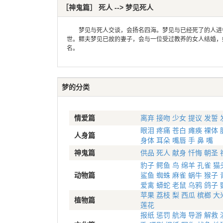
［神鬼篇］ 死人 --> 梦见死人
梦见与死人交谈，会扬名四海。梦见与已经死了的人进餐
世。鳏夫梦见已故的妻子，会与一位受过教养的女人结婚，
名。
梦的分类
情爱篇
离弃
接吻
少女
提议
发誓
眼泪
疼痛
苍白
瘫痪
裸体
人身篇
身体
耳朵
嘴唇
手
鼻
嘴
神鬼篇
供品
死人
献身
忏悔
朝圣
豹子
鳄鱼
鸟
绵羊
孔雀
猫
动物篇
鲨鱼
蜘蛛
麻雀
蜗牛
猴子
爱禽
蟒蛇
老鼠
乌鸦
鸽子
苹果
荔枝
梨
西瓜
槟榔
大
植物篇
莲花
报纸
惩罚
航海
导游
解救