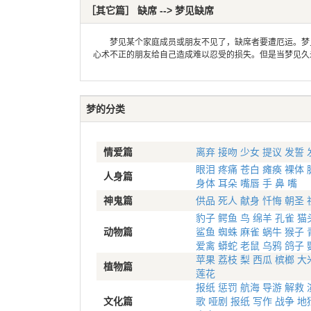
［其它篇］ 缺席 --> 梦见缺席
梦见某个家庭成员或朋友不见了，缺席者要遭厄运。梦见
心术不正的朋友给自己造成难以忍受的损失。但是当梦见久
梦的分类
情爱篇
离弃
接吻
少女
提议
发誓
眼泪
疼痛
苍白
瘫痪
裸体
人身篇
身体
耳朵
嘴唇
手
鼻
嘴
神鬼篇
供品
死人
献身
忏悔
朝圣
豹子
鳄鱼
鸟
绵羊
孔雀
猫
动物篇
鲨鱼
蜘蛛
麻雀
蜗牛
猴子
爱禽
蟒蛇
老鼠
乌鸦
鸽子
苹果
荔枝
梨
西瓜
槟榔
大
植物篇
莲花
报纸
惩罚
航海
导游
解救
文化篇
歌
哑剧
报纸
写作
战争
地