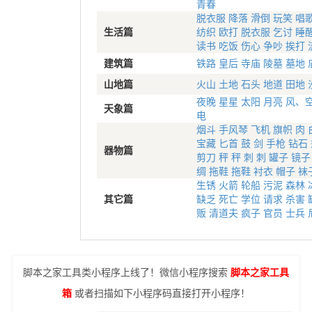
青春
脱衣服
降落
滑倒
玩笑
唱
生活篇
纺织
欧打
脱衣服
乞讨
睡
读书
吃饭
伤心
争吵
挨打
建筑篇
铁路
皇后
寺庙
陵墓
墓地
山地篇
火山
土地
石头
地道
田地
夜晚
星星
太阳
月亮
风、
天象篇
电
烟斗
手风琴
飞机
旗帜
肉
宝藏
匕首
鼓
剑
手枪
钻石
器物篇
剪刀
秤
秤
刺
刺
罐子
镜子
绸
拖鞋
拖鞋
衬衣
帽子
袜
生锈
火箭
轮船
污泥
森林
其它篇
缺乏
死亡
学位
请求
杀害
贩
清道夫
疯子
官员
士兵
脚本之家工具类小程序上线了！微信小程序搜索
脚本之家工具
箱
或者扫描如下小程序码直接打开小程序！