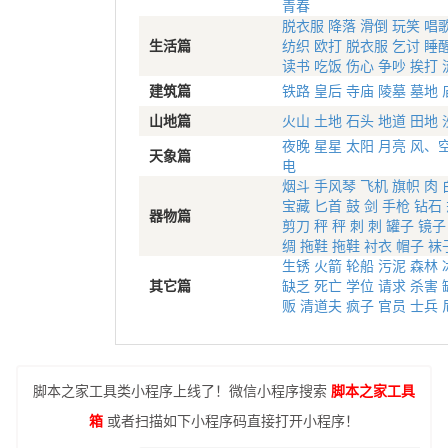
青春
脱衣服
降落
滑倒
玩笑
唱
生活篇
纺织
欧打
脱衣服
乞讨
睡
读书
吃饭
伤心
争吵
挨打
建筑篇
铁路
皇后
寺庙
陵墓
墓地
山地篇
火山
土地
石头
地道
田地
夜晚
星星
太阳
月亮
风、
天象篇
电
烟斗
手风琴
飞机
旗帜
肉
宝藏
匕首
鼓
剑
手枪
钻石
器物篇
剪刀
秤
秤
刺
刺
罐子
镜子
绸
拖鞋
拖鞋
衬衣
帽子
袜
生锈
火箭
轮船
污泥
森林
其它篇
缺乏
死亡
学位
请求
杀害
贩
清道夫
疯子
官员
士兵
脚本之家工具类小程序上线了！微信小程序搜索
脚本之家工具
箱
或者扫描如下小程序码直接打开小程序！