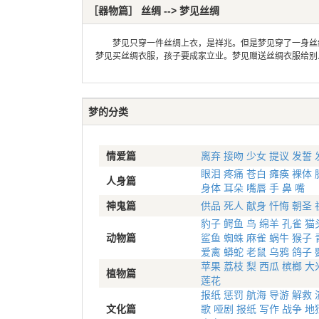
［器物篇］ 丝绸 --> 梦见丝绸
梦见只穿一件丝绸上衣，是祥兆。但是梦见穿了一身丝绸
梦见买丝绸衣服，孩子要成家立业。梦见赠送丝绸衣服给别
梦的分类
情爱篇
离弃
接吻
少女
提议
发誓
眼泪
疼痛
苍白
瘫痪
裸体
人身篇
身体
耳朵
嘴唇
手
鼻
嘴
神鬼篇
供品
死人
献身
忏悔
朝圣
豹子
鳄鱼
鸟
绵羊
孔雀
猫
动物篇
鲨鱼
蜘蛛
麻雀
蜗牛
猴子
爱禽
蟒蛇
老鼠
乌鸦
鸽子
苹果
荔枝
梨
西瓜
槟榔
大
植物篇
莲花
报纸
惩罚
航海
导游
解救
文化篇
歌
哑剧
报纸
写作
战争
地