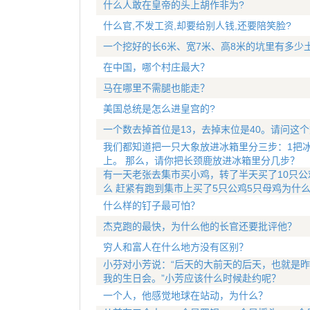
什么人敢在皇帝的头上胡作非为?
什么官,不发工资,却要给别人钱,还要陪笑脸?
一个挖好的长6米、宽7米、高8米的坑里有多少
在中国，哪个村庄最大？
马在哪里不需腿也能走？
美国总统是怎么进皇宫的?
一个数去掉首位是13，去掉末位是40。请问这
我们都知道把一只大象放进冰箱里分三步：1把冰
上。 那么，请你把长颈鹿放进冰箱里分几步？
有一天老张去集市买小鸡，转了半天买了10只公
么 赶紧有跑到集市上买了5只公鸡5只母鸡为什
什么样的钉子最可怕？
杰克跑的最快，为什么他的长官还要批评他？
穷人和富人在什么地方没有区别？
小芬对小芳说：“后天的大前天的后天，也就是昨
我的生日会。”小芳应该什么时候赴约呢？
一个人，他感觉地球在站动，为什么？