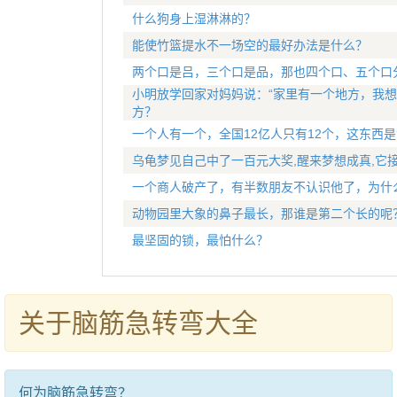
什么狗身上湿淋淋的？
能使竹篮提水不一场空的最好办法是什么？
两个口是吕，三个口是品，那也四个口、五个口
小明放学回家对妈妈说：“家里有一个地方，我想
方？
一个人有一个，全国12亿人只有12个，这东西是
乌龟梦见自己中了一百元大奖,醒来梦想成真,它
一个商人破产了，有半数朋友不认识他了，为什
动物园里大象的鼻子最长，那谁是第二个长的呢
最坚固的锁，最怕什么？
关于脑筋急转弯大全
何为脑筋急转弯？