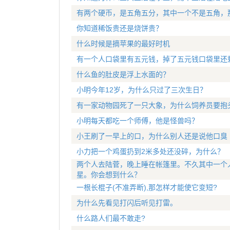
有两个硬币，是五角五分，其中一个不是五角，
你知道稀饭贵还是烧饼贵？
什么时候是摘苹果的最好时机
有一个人口袋里有五元钱，掉了五元钱口袋里还
什么鱼的肚皮是浮上水面的？
小明今年12岁，为什么只过了三次生日？
有一家动物园死了一只大象，为什么饲养员要抱
小明每天都吃一个师傅，他是怪兽吗？
小王刷了一早上的口，为什么别人还是说他口臭
小力把一个鸡蛋扔到2米多处还没碎，为什么？
两个人去陆菅，晚上睡在帐篷里。不久其中一个
星。你会想到什么？
一根长棍子(不准弄断),那怎样才能使它变短?
为什么先看见打闪后听见打雷。
什么路人们最不敢走?