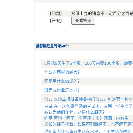
【问题】
报纸上登的消息不一定百分之百
【答案】
推荐脑筋急转弯60个
5只鸡5天生了5个蛋。100天内要100个蛋，需
什么东西越剪越大？
网是用什么做成的？
没完成作业怎么办？
仪式 牧师主持过各种各样的仪式，可是有一种
考试 在一次监察严密的考试中，有两个学生交了
有认为他们作弊，这是什么原因？
吃草 草地上画了一个直径十米的圆圈，内有牛一
米长的绳子栓着，如果不割断绳子，也不解开绳
你知道为什么鱼只生活在水里，而不生活在陆地