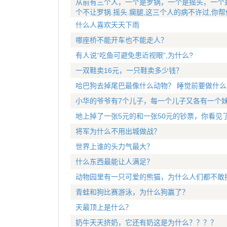
从前有三个人，一个是罗锅，一个是摇头，一个
个不让罗锅.摇头.瘸腿,这三个人的病不许过,你
什么人喜欢天天下雨
哪座桥不能开车也不能走人？
有人说“吃鱼可避免患近视眼”,为什么?
一双鞋卖16元，一只鞋卖多少钱？
哈巴狗去掉尾巴最像什么动物？ 睡觉前要做什么
小华的爷爷有7个儿子，每一个儿子又各有一个妹
地上掉了一张5元的和一张50元的钞票，你看见
将军为什么不用出城做战？
世界上谁的头力气最大？
什么东西最能让人满足？
动物园里有一只可爱的熊猫，为什么人们都不敢
青蛙和狗比赛游泳，为什么狗赢了？
天最顶上是什么？
奶牛天天挤奶，它还有奶这是为什么？？？？