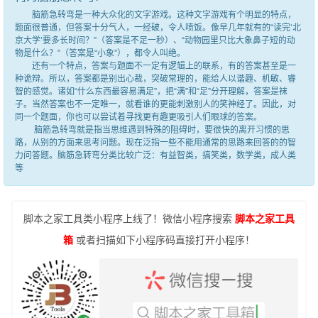
脑筋急转弯是一种大众化的文字游戏。这种文字游戏有个明显的特点，
题面很普通，但答案十分气人，一经破，令人喷饭。像早几年就有的“读完‘北
京大学’要多长时间？”（答案是不足一秒）、“动物园里只比大象鼻子短的动
物是什么？”（答案是“小象”），都令人叫绝。
还有一个特点，答案与题面不一定有逻辑上的联系，有的答案甚至是一
种诡辩。所以，答案都是别出心裁，突破常理的，能给人以谐趣、机敏、睿
智的感觉。诸如“什么东西最容易满足”，把“满”和“足”分开理解，答案是袜
子。当然答案也不一定唯一，就看谁的更能刺激别人的笑神经了。因此，对
同一个题面，你也可以尝试着寻找更有趣更吸引人们眼球的答案。
脑筋急转弯就是指当思维遇到特殊的阻碍时，要很快的离开习惯的思
路，从别的方面来思考问题。现在泛指一些不能用通常的思路来回答的的智
力问答题。脑筋急转弯分类比较广泛：有益智类，搞笑类，数学类，成人类
等
脚本之家工具类小程序上线了！微信小程序搜索
脚本之家工具
箱
或者扫描如下小程序码直接打开小程序！