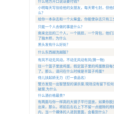
什么地方开口说话要付钱?
小明每天写信给他的女朋友，每天寄七封，但他
么？
给你一本杂志和一个火柴盒，你能使杂志只有三
只能一个人去做的事是什么？
南来北往的二个人，一个挑担，一个背包，他们
了独木桥，为什么
黑头发有什么好处？
什么东西越洗越脏？
有风不动无风动，不动无风动有风(猜一物)
往一个篮子里放鸡蛋，假定篮子里的鸡蛋数目每分
了。那么，请问在什么时候是半篮子鸡蛋?
侍儿扶起娇无力（打一食品名）
警方发现一出智慧型的谋杀案,現场沒有留下任何
破案,为什么
什么酒价格最贵?
有两面与你一样高的大镜子平行竖放，如果你脱
出来，那么，将前后左右上下不留一点缝隙的用
内，当一个裸体的人进到里面，会看到什么？