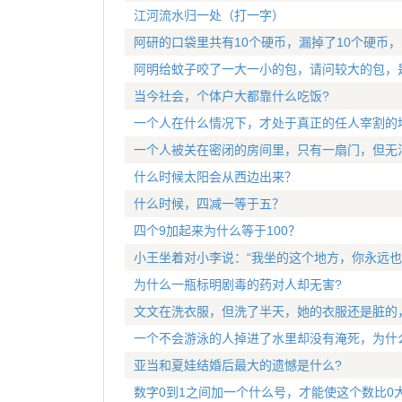
江河流水归一处（打一字）
阿研的口袋里共有10个硬币，漏掉了10个硬币
阿明给蚊子咬了一大一小的包，请问较大的包，
当今社会，个体户大都靠什么吃饭?
一个人在什么情况下，才处于真正的任人宰割的
一个人被关在密闭的房间里，只有一扇门，但无
什么时候太阳会从西边出来？
什么时候，四减一等于五？
四个9加起来为什么等于100？
小王坐着对小李说：“我坐的这个地方，你永远也
为什么一瓶标明剧毒的药对人却无害?
文文在洗衣服，但洗了半天，她的衣服还是脏的
一个不会游泳的人掉进了水里却没有淹死，为什
亚当和夏娃结婚后最大的遗憾是什么?
数字0到1之间加一个什么号，才能使这个数比0