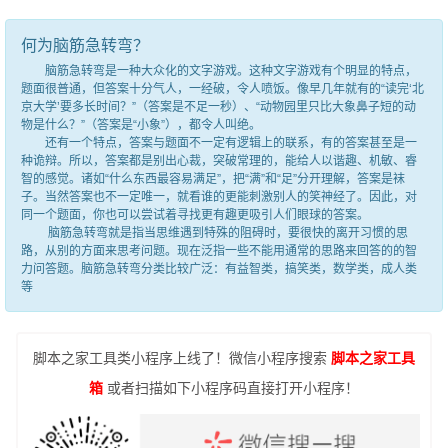
何为脑筋急转弯？
脑筋急转弯是一种大众化的文字游戏。这种文字游戏有个明显的特点，
题面很普通，但答案十分气人，一经破，令人喷饭。像早几年就有的“读完‘北
京大学’要多长时间？”（答案是不足一秒）、“动物园里只比大象鼻子短的动
物是什么？”（答案是“小象”），都令人叫绝。
还有一个特点，答案与题面不一定有逻辑上的联系，有的答案甚至是一
种诡辩。所以，答案都是别出心裁，突破常理的，能给人以谐趣、机敏、睿
智的感觉。诸如“什么东西最容易满足”，把“满”和“足”分开理解，答案是袜
子。当然答案也不一定唯一，就看谁的更能刺激别人的笑神经了。因此，对
同一个题面，你也可以尝试着寻找更有趣更吸引人们眼球的答案。
脑筋急转弯就是指当思维遇到特殊的阻碍时，要很快的离开习惯的思
路，从别的方面来思考问题。现在泛指一些不能用通常的思路来回答的的智
力问答题。脑筋急转弯分类比较广泛：有益智类，搞笑类，数学类，成人类
等
脚本之家工具类小程序上线了！微信小程序搜索
脚本之家工具
箱
或者扫描如下小程序码直接打开小程序！