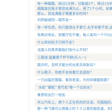
有一种细菌，经过1分钟，分裂成2个，再过1分
细菌放在瓶子里到充满为止，用了1个小时。如
那么，到充满瓶子需要多长时间?
刘邦破咸阳—城市名一
有一样东西，你只能用左手拿它,右手却拿不到,
有两对母女，到餐厅吃午餐，每人各叫一个70元
什么样的轮子只转不走？
法国人的笑声跟我们有什么不同？
三国谜:猛翼德千杯不醉(乐人一)
跳伞时，怎样才能分的出老兵和新兵?
什么鞋子，你绝不会穿着它去逛街?
一只凶猛的饿猫，看到老鼠，为何却拨腿就跑？
“水蛇”“蟒蛇”“青竹蛇”哪一个比较长？
重男轻女打一地名
共公汽车上，两个人正在热烈的交谈，可围观的
那一种飞弹可以用每小时３０公里的超低速，并