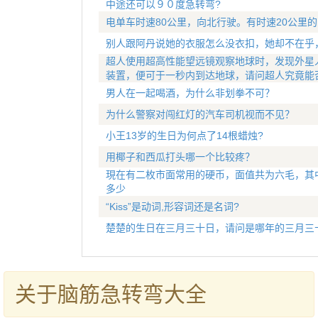
中途还可以９０度急转弯?
电单车时速80公里，向北行驶。有时速20公里
别人跟阿丹说她的衣服怎么没衣扣，她却不在乎
超人使用超高性能望远镜观察地球时，发现外星
装置，便可于一秒内到达地球，请问超人究竟能
男人在一起喝酒，为什么非划拳不可？
为什么警察对闯红灯的汽车司机视而不见？
小王13岁的生日为何点了14根蜡烛?
用椰子和西瓜打头哪一个比较疼？
現在有二枚市面常用的硬币，面值共为六毛，其
多少
“Kiss”是动词,形容词还是名词?
楚楚的生日在三月三十日，请问是哪年的三月三
关于脑筋急转弯大全