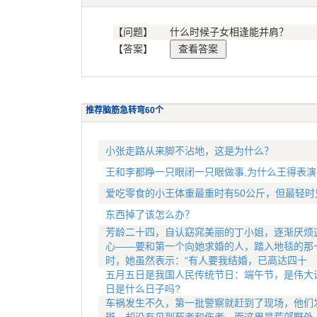
【问题】
什么时候子女相逢能并肩？
【答案】
推荐脑筋急转弯60个
小张走路从来脚不沾地，这是为什么？
王和李都睁一只眼闭一只眼做事,为什么王得表演
爱吃零食的小王体重最重时有50公斤，但最轻时
东西掉了该怎么办？
芳龄二十四，自认窈窕美丽的丁小姐，逐渐厌烦
心——要和第一个向她求婚的人，踏入地毯的那
时，她虽然表示：“有人要我结婚，已高达四十
五月五日是我国人民传统节日：端午节，是伟大
日是什么日子吗?
车祸发生不久，第一批警察就赶到了现场，他们