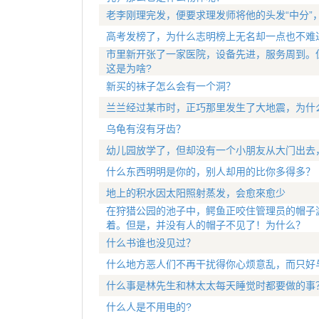
老李刚理完发，便要求理发师将他的头发“中分”
高考发榜了，为什么志明榜上无名却一点也不难
市里新开张了一家医院，设备先进，服务周到。
这是为啥?
新买的袜子怎么会有一个洞？
兰兰经过某市时，正巧那里发生了大地震，为什
乌龟有沒有牙齿？
幼儿园放学了，但却没有一个小朋友从大门出去
什么东西明明是你的，别人却用的比你多得多？
地上的积水因太阳照射蒸发，会愈來愈少
在狩猎公园的池子中，鳄鱼正咬住管理员的帽子
着。但是，并没有人的帽子不见了！为什么？
什么书谁也没见过？
什么地方恶人们不再干扰得你心烦意乱，而只好
什么事是林先生和林太太每天睡觉时都要做的事
什么人是不用电的?