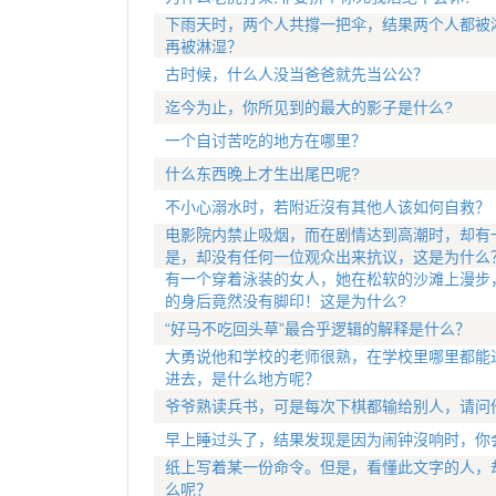
下雨天时，两个人共撐一把伞，结果两个人都被
再被淋湿？
古时候，什么人没当爸爸就先当公公？
迄今为止，你所见到的最大的影子是什么?
一个自讨苦吃的地方在哪里？
什么东西晚上才生出尾巴呢?
不小心溺水时，若附近沒有其他人该如何自救？
电影院内禁止吸烟，而在剧情达到高潮时，却有
是，却没有任何一位观众出来抗议，这是为什么
有一个穿着泳装的女人，她在松软的沙滩上漫步
的身后竟然没有脚印！这是为什么?
“好马不吃回头草”最合乎逻辑的解释是什么？
大勇说他和学校的老师很熟，在学校里哪里都能
进去，是什么地方呢？
爷爷熟读兵书，可是每次下棋都输给别人，请问
早上睡过头了，结果发现是因为闹钟沒响时，你
纸上写着某一份命令。但是，看懂此文字的人，
么呢？