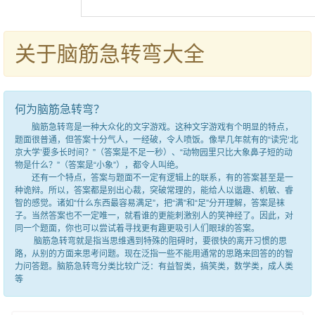
关于脑筋急转弯大全
何为脑筋急转弯？
脑筋急转弯是一种大众化的文字游戏。这种文字游戏有个明显的特点，
题面很普通，但答案十分气人，一经破，令人喷饭。像早几年就有的“读完‘北
京大学’要多长时间？”（答案是不足一秒）、“动物园里只比大象鼻子短的动
物是什么？”（答案是“小象”），都令人叫绝。
还有一个特点，答案与题面不一定有逻辑上的联系，有的答案甚至是一
种诡辩。所以，答案都是别出心裁，突破常理的，能给人以谐趣、机敏、睿
智的感觉。诸如“什么东西最容易满足”，把“满”和“足”分开理解，答案是袜
子。当然答案也不一定唯一，就看谁的更能刺激别人的笑神经了。因此，对
同一个题面，你也可以尝试着寻找更有趣更吸引人们眼球的答案。
脑筋急转弯就是指当思维遇到特殊的阻碍时，要很快的离开习惯的思
路，从别的方面来思考问题。现在泛指一些不能用通常的思路来回答的的智
力问答题。脑筋急转弯分类比较广泛：有益智类，搞笑类，数学类，成人类
等