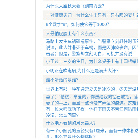
为什么大雁秋天要飞到南方去？
一对健康夫妇，为什么生出只有一只右眼的婴儿
8个数字“8”，如何使它等于1000？
人最怕屁股上有什么东西？
马路上发生车祸碰撞事件，当警察立刻赶往时虽
说法，此人并非死于车祸，而是因肺癌丧命。因
击者；但是，警察却立刻明白，司机并没有说
小王过十三岁的生日，为什么桌子上有十四根蜡
小明正在吹电扇,为什么还是满头大汗？
最不听话的是谁？
世界上有那一种花通常夏天是冰冷的，冬天是温
妻子：“糟糕，亲爱的，你送给我的钻石戒指，落
妻子的手上，而且一点也没有弄湿的痕迹。这难
有一位大师武功了得，他在下雨天不带任何防雨
没湿，怎么回事?
什么地方看到的月亮最大？
有一个小圆孔的直径只有1厘米，而有一种体积达
孔，那么它是什么物体呢？