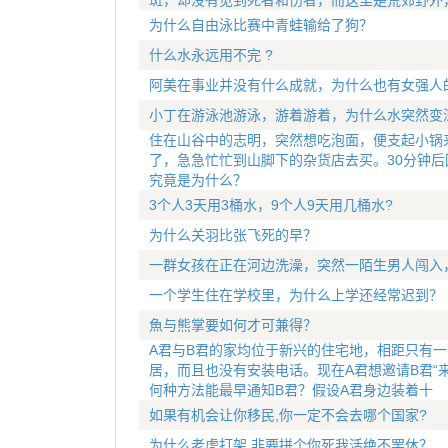
斑，却没有见到死者和伤者，而这里是荒郊野外
为什么自由泳比赛中青蛙输给了狗？
什么水永远用不完 ?
阿美在事业并没有什么成就，为什么也有女强人
小丁在游泳池游泳，游着游着，为什么水突然变
住在山谷中的志明，突然想吃泡面，便支起小锅
了，急急忙忙到山脚下的杂货店去买。30分钟
究竟是为什么？
3个人3天用3桶水，9个人9天用几桶水?
为什么关羽比张飞死的早？
一群女孩在正在河边洗澡，突然一陌生男人闯入
一个学生住在学校里，为什么上学还经常迟到？
魚与熊掌要如何才可兼得？
A君与B君的家均位于新兴的住宅地，相距只有
居，而且也没有安装电话。现在A君想邀请B君“
何种方法能最早通知B君？假设A君身边装着十
如果有机会让你移民,你一定不会去哪个国家?
为什么老虎打架,非要拼个你死我活绝不罢休？