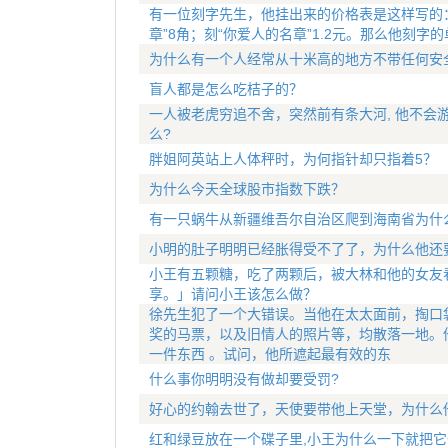
有一位刻字先生，他挂出来的价格表是这样写的：刻
章”8角；刻“你爱人的名章”1.2元。那么他刻字
为什么有一个人经常从十米高的地方不带任何安
盲人都是怎么吃桔子的？
一人被老虎穷追不舍，突然前有条大河, 他不会
么?
胖姐阿英站上人体秤时，为何指针却只指着5？
为什么今天全球股市指数下跌？
有一只蜗牛从新疆维吾尔自治区爬到海南省为什
小明的肚子明明已经胀得受不了了，为什么他还
小王有五颗糖，吃了两颗后，被大林和他的女友
享。」请问小王该怎么做？
徐先生犯了一个大错误。当他在太太面前，掏口
奖的马票，以及旧情人的照片等，均散落一地。
一件东西 。试问，他所遮起最有效的东
什么事你明明没有做却要受罚?
好心的约翰去世了，天使要带他上天堂，为什么
红和绿豆放在一个碟子里,小王为什么一下就把它