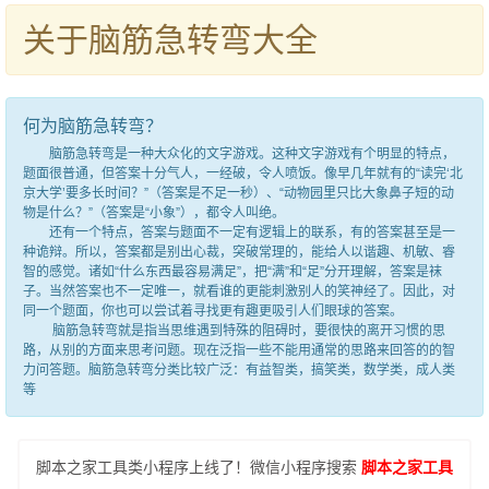
关于脑筋急转弯大全
何为脑筋急转弯？
脑筋急转弯是一种大众化的文字游戏。这种文字游戏有个明显的特点，
题面很普通，但答案十分气人，一经破，令人喷饭。像早几年就有的“读完‘北
京大学’要多长时间？”（答案是不足一秒）、“动物园里只比大象鼻子短的动
物是什么？”（答案是“小象”），都令人叫绝。
还有一个特点，答案与题面不一定有逻辑上的联系，有的答案甚至是一
种诡辩。所以，答案都是别出心裁，突破常理的，能给人以谐趣、机敏、睿
智的感觉。诸如“什么东西最容易满足”，把“满”和“足”分开理解，答案是袜
子。当然答案也不一定唯一，就看谁的更能刺激别人的笑神经了。因此，对
同一个题面，你也可以尝试着寻找更有趣更吸引人们眼球的答案。
脑筋急转弯就是指当思维遇到特殊的阻碍时，要很快的离开习惯的思
路，从别的方面来思考问题。现在泛指一些不能用通常的思路来回答的的智
力问答题。脑筋急转弯分类比较广泛：有益智类，搞笑类，数学类，成人类
等
脚本之家工具类小程序上线了！微信小程序搜索
脚本之家工具