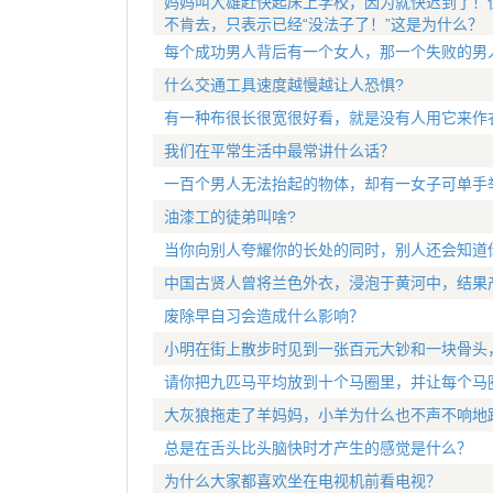
妈妈叫大雄赶快起床上学校，因为就快迟到了！
不肯去，只表示已经“没法子了！”这是为什么？
每个成功男人背后有一个女人，那一个失败的男
什么交通工具速度越慢越让人恐惧?
有一种布很长很宽很好看，就是没有人用它来作
我们在平常生活中最常讲什么话？
一百个男人无法抬起的物体，却有一女子可单手
油漆工的徒弟叫啥?
当你向别人夸耀你的长处的同时，别人还会知道
中国古贤人曾将兰色外衣，浸泡于黄河中，结果
废除早自习会造成什么影响？
小明在街上散步时见到一张百元大钞和一块骨头
请你把九匹马平均放到十个马圈里，并让每个马
大灰狼拖走了羊妈妈，小羊为什么也不声不响地
总是在舌头比头脑快时才产生的感觉是什么？
为什么大家都喜欢坐在电视机前看电视？