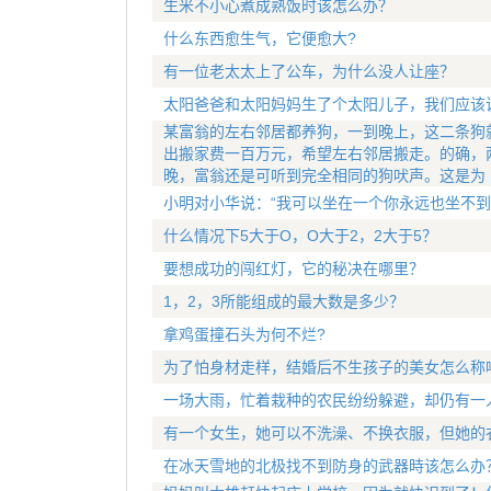
生米不小心煮成熟饭时该怎么办？
什么东西愈生气，它便愈大?
有一位老太太上了公车，为什么没人让座？
太阳爸爸和太阳妈妈生了个太阳儿子，我们应该
某富翁的左右邻居都养狗，一到晚上，这二条狗
出搬家费一百万元，希望左右邻居搬走。的确，
晚，富翁还是可听到完全相同的狗吠声。这是为
小明对小华说：“我可以坐在一个你永远也坐不到
什么情况下5大于O，O大于2，2大于5？
要想成功的闯红灯，它的秘决在哪里？
1，2，3所能组成的最大数是多少？
拿鸡蛋撞石头为何不烂?
为了怕身材走样，结婚后不生孩子的美女怎么称
一场大雨，忙着栽种的农民纷纷躲避，却仍有一
有一个女生，她可以不洗澡、不换衣服，但她的
在冰天雪地的北极找不到防身的武器時该怎么办