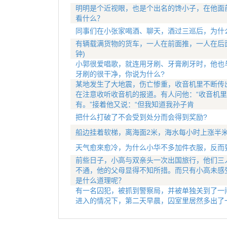
明明是个近视眼，也是个出名的馋小子，在他面
看什么？
同事们在小张家喝酒、聊天，酒过三巡后，为什
有辆载满货物的货车，一人在前面推，一人在后
钟)
小郭很爱唱歌，就连用牙刷、牙膏刷牙时，他也
牙刷的很干净，你说为什么?
某地发生了大地震，伤亡惨重，收音机里不断传
在注意收听收音机的报道。有人问他：“收音机里
有。”接着他又说：“但我知道我孙子肯
把什么打破了不会受到处分而会得到奖励?
船边挂着软梯，离海面2米，海水每小时上涨半
天气愈來愈冷，为什么小华不多加件衣服，反而
前些日子，小高与双亲头一次出国旅行，他们三
不通，他的父母显得不知所措。而只有小高未感
是什么道理呢？
有一名囚犯，被抓到警察局，并被单独关到了一
进入的情况下，第二天早晨，囚室里居然多出了