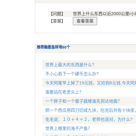
【问题】
世界上什么东西以近2000公里/
【答案】
推荐脑筋急转弯60个
世界上最大的东西是什么?
不小心吞下一个硬币怎么办?
今天阿尾早上掉了19元钱，又捡到8元钱,今天阿
谁敢站在老虎头上？
一个胖子和一个瘦子跳楼谁先到达地面？
把一个西瓜用四刀切成九块，吃完后共有十块皮
毛毛说：１０＋４＝２，老师也说对，为什么?
世界上哪里的海不产鱼？