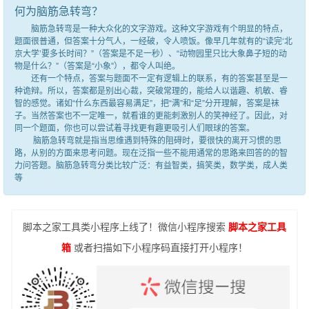
何为脑筋急转弯？
脑筋急转弯是一种大众化的文字游戏。这种文字游戏有个明显的特点，
题面很普通，但答案十分气人，一经破，令人喷饭。像早几年就有的“读完‘北
京大学’要多长时间？”（答案是不足一秒）、“动物园里只比大象鼻子短的动
物是什么？”（答案是“小象”），都令人叫绝。
还有一个特点，答案与题面不一定有逻辑上的联系，有的答案甚至是一
种诡辩。所以，答案都是别出心裁，突破常理的，能给人以谐趣、机敏、睿
智的感觉。诸如“什么东西最容易满足”，把“满”和“足”分开理解，答案是袜
子。当然答案也不一定唯一，就看谁的更能刺激别人的笑神经了。因此，对
同一个题面，你也可以尝试着寻找更有趣更吸引人们眼球的答案。
脑筋急转弯就是指当思维遇到特殊的阻碍时，要很快的离开习惯的思
路，从别的方面来思考问题。现在泛指一些不能用通常的思路来回答的的智
力问答题。脑筋急转弯分类比较广泛：有益智类，搞笑类，数学类，成人类
等
脚本之家工具类小程序上线了！微信小程序搜索
脚本之家工具
箱
或者扫描如下小程序码直接打开小程序！