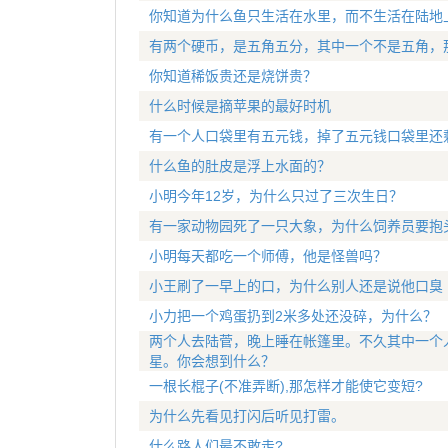
你知道为什么鱼只生活在水里，而不生活在陆地
有两个硬币，是五角五分，其中一个不是五角，
你知道稀饭贵还是烧饼贵？
什么时候是摘苹果的最好时机
有一个人口袋里有五元钱，掉了五元钱口袋里还
什么鱼的肚皮是浮上水面的？
小明今年12岁，为什么只过了三次生日？
有一家动物园死了一只大象，为什么饲养员要抱
小明每天都吃一个师傅，他是怪兽吗？
小王刷了一早上的口，为什么别人还是说他口臭
小力把一个鸡蛋扔到2米多处还没碎，为什么？
两个人去陆菅，晚上睡在帐篷里。不久其中一个
星。你会想到什么？
一根长棍子(不准弄断),那怎样才能使它变短?
为什么先看见打闪后听见打雷。
什么路人们最不敢走?