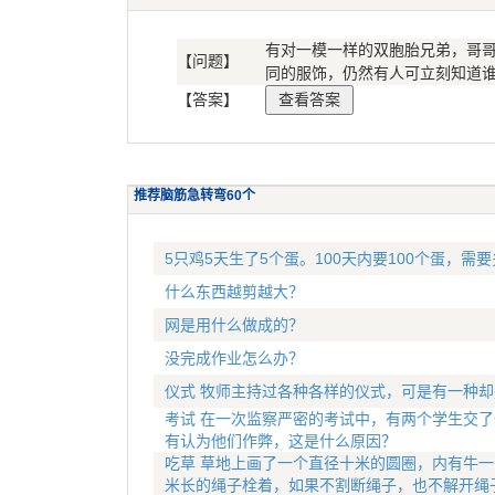
有对一模一样的双胞胎兄弟，哥
【问题】
同的服饰，仍然有人可立刻知道
【答案】
推荐脑筋急转弯60个
5只鸡5天生了5个蛋。100天内要100个蛋，需
什么东西越剪越大？
网是用什么做成的？
没完成作业怎么办？
仪式 牧师主持过各种各样的仪式，可是有一种
考试 在一次监察严密的考试中，有两个学生交了
有认为他们作弊，这是什么原因？
吃草 草地上画了一个直径十米的圆圈，内有牛一
米长的绳子栓着，如果不割断绳子，也不解开绳