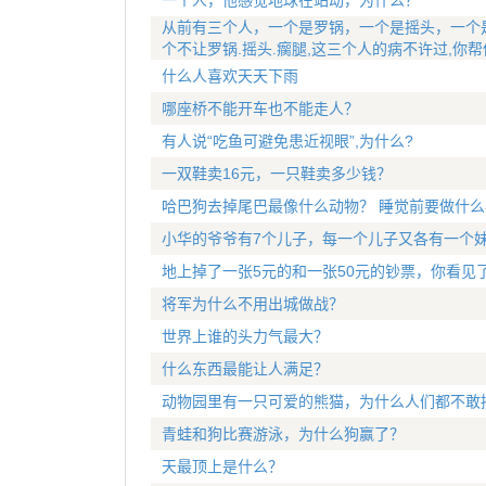
一个人，他感觉地球在站动，为什么？
从前有三个人，一个是罗锅，一个是摇头，一个
个不让罗锅.摇头.瘸腿,这三个人的病不许过,你
什么人喜欢天天下雨
哪座桥不能开车也不能走人？
有人说“吃鱼可避免患近视眼”,为什么?
一双鞋卖16元，一只鞋卖多少钱？
哈巴狗去掉尾巴最像什么动物？ 睡觉前要做什么
小华的爷爷有7个儿子，每一个儿子又各有一个妹
地上掉了一张5元的和一张50元的钞票，你看见
将军为什么不用出城做战？
世界上谁的头力气最大？
什么东西最能让人满足？
动物园里有一只可爱的熊猫，为什么人们都不敢
青蛙和狗比赛游泳，为什么狗赢了？
天最顶上是什么？