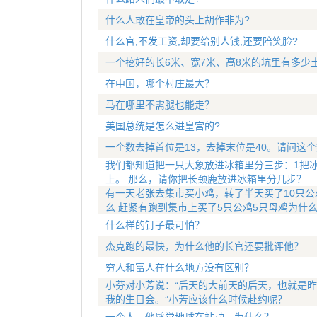
什么人敢在皇帝的头上胡作非为?
什么官,不发工资,却要给别人钱,还要陪笑脸?
一个挖好的长6米、宽7米、高8米的坑里有多少
在中国，哪个村庄最大？
马在哪里不需腿也能走？
美国总统是怎么进皇宫的?
一个数去掉首位是13，去掉末位是40。请问这
我们都知道把一只大象放进冰箱里分三步：1把冰
上。 那么，请你把长颈鹿放进冰箱里分几步？
有一天老张去集市买小鸡，转了半天买了10只公
么 赶紧有跑到集市上买了5只公鸡5只母鸡为什
什么样的钉子最可怕？
杰克跑的最快，为什么他的长官还要批评他？
穷人和富人在什么地方没有区别？
小芬对小芳说：“后天的大前天的后天，也就是昨
我的生日会。”小芳应该什么时候赴约呢？