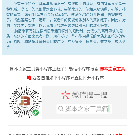
还有一个特点，答案与题面不一定有逻辑上的联系，有的答案甚至是一
种诡辩。所以，答案都是别出心裁，突破常理的，能给人以谐趣、机敏、睿
智的感觉。诸如“什么东西最容易满足”，把“满”和“足”分开理解，答案是袜
子。当然答案也不一定唯一，就看谁的更能刺激别人的笑神经了。因此，对
同一个题面，你也可以尝试着寻找更有趣更吸引人们眼球的答案。
脑筋急转弯就是指当思维遇到特殊的阻碍时，要很快的离开习惯的思
路，从别的方面来思考问题。现在泛指一些不能用通常的思路来回答的的智
力问答题。脑筋急转弯分类比较广泛：有益智类，搞笑类，数学类，成人类
等
脚本之家工具类小程序上线了！微信小程序搜索
脚本之家工具
箱
或者扫描如下小程序码直接打开小程序！