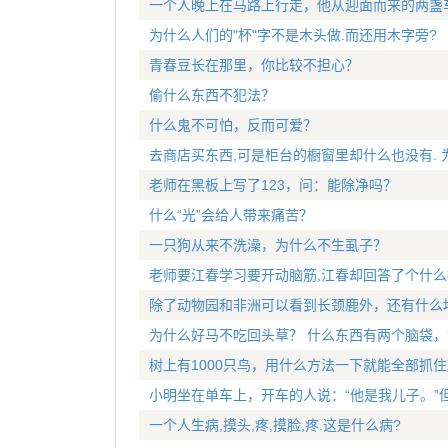
一个人晚上在马路上行走，他从迎面而来的两盏
为什么人们的"杯"字不是木头做.而还用木字旁?
青春豆长在那里，你比较不担心？
偷什么东西不犯法？
什么鬼不可怕，反而可爱？
去商店买东西,可是柜台的橱窗里却什么也没有. 
老师在黑板上写了123，问：能除净吗？
什么“光”会给人带来痛苦？
一只狗从来不洗澡，为什么不生虱子？
老师要江春学习要开动脑筋,江春却回答了个什么
除了动物园和非洲可以看到长颈鹿外，还有什么
为什么好马不吃回头草？ 什么东西有两个脑袋
树上有1000只鸟，用什么方法一下就能全部抓住
小明坐在单车上，开车的人说：“他是我儿子。”
一个人生病,摸头,疼,摸脸,疼.这是什么病?