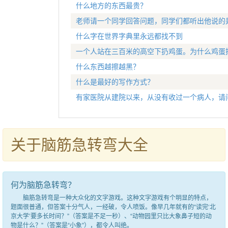
什么地方的东西最贵？
老师请一个同学回答问题，同学们都听出他说的
什么字在世界字典里永远都找不到
一个人站在三百米的高空下扔鸡蛋。为什么鸡蛋
什么东西越擦越黑？
什么是最好的写作方式？
有家医院从建院以来，从没有收过一个病人，请
关于脑筋急转弯大全
何为脑筋急转弯？
脑筋急转弯是一种大众化的文字游戏。这种文字游戏有个明显的特点，
题面很普通，但答案十分气人，一经破，令人喷饭。像早几年就有的“读完‘北
京大学’要多长时间？”（答案是不足一秒）、“动物园里只比大象鼻子短的动
物是什么？”（答案是“小象”），都令人叫绝。