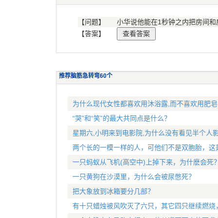
【问题】
小华说他能在1秒钟之内把房间和
【答案】
推荐脑筋急转弯60个
为什么现代女性都喜欢用沐浴露,而不喜欢用肥皂
“哭”和“笑”的最大共同点是什么？
星期六,小明来到电影院,为什么没有看见半个人影
两个长的一模一样的人，可他们不是双胞胎，这
一只蚂蚁从飞机(高空中)上掉下来，为什麽会死
一只黄狗在沙漠里，为什么会被尿憋死？
把大象放到冰箱要分几部？
有十只蜡烛被风吹灭了六只，其它四只继续燃烧