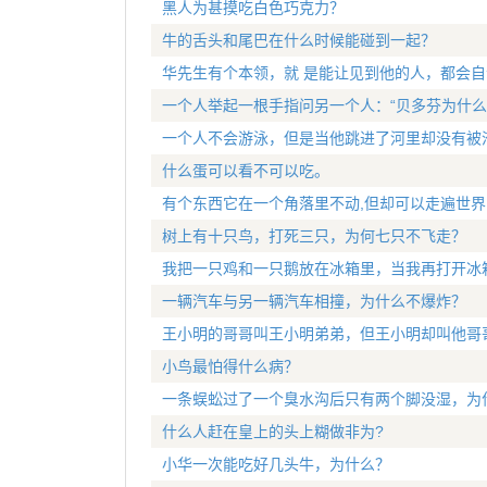
黑人为甚摸吃白色巧克力？
牛的舌头和尾巴在什么时候能碰到一起？
华先生有个本领，就 是能让见到他的人，都会
一个人举起一根手指问另一个人：“贝多芬为什么
一个人不会游泳，但是当他跳进了河里却没有被
什么蛋可以看不可以吃。
有个东西它在一个角落里不动,但却可以走遍世界
树上有十只鸟，打死三只，为何七只不飞走？
我把一只鸡和一只鹅放在冰箱里，当我再打开冰
一辆汽车与另一辆汽车相撞，为什么不爆炸？
王小明的哥哥叫王小明弟弟，但王小明却叫他哥
小鸟最怕得什么病？
一条蜈蚣过了一个臭水沟后只有两个脚没湿，为
什么人赶在皇上的头上糊做非为?
小华一次能吃好几头牛，为什么？