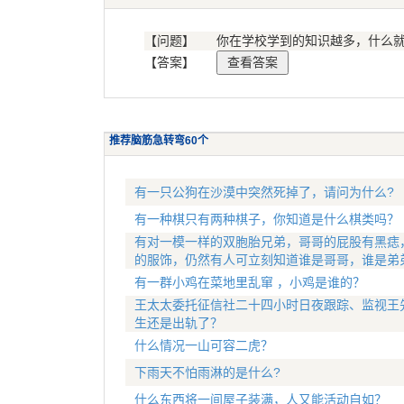
【问题】
你在学校学到的知识越多，什么
【答案】
推荐脑筋急转弯60个
有一只公狗在沙漠中突然死掉了，请问为什么?
有一种棋只有两种棋子，你知道是什么棋类吗？
有对一模一样的双胞胎兄弟，哥哥的屁股有黑痣
的服饰，仍然有人可立刻知道谁是哥哥，谁是弟
有一群小鸡在菜地里乱窜 ，小鸡是谁的？
王太太委托征信社二十四小时日夜跟踪、监视王
生还是出轨了？
什么情况一山可容二虎？
下雨天不怕雨淋的是什么?
什么东西将一间屋子装满，人又能活动自如？