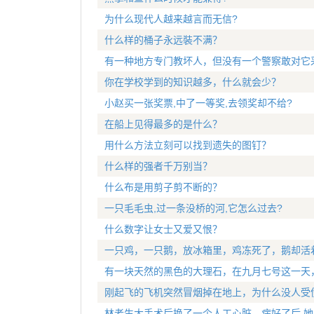
为什么现代人越来越言而无信?
什么样的桶子永远裝不满？
有一种地方专门教坏人，但没有一个警察敢对它
你在学校学到的知识越多，什么就会少？
小赵买一张奖票,中了一等奖,去领奖却不给?
在船上见得最多的是什么？
用什么方法立刻可以找到遗失的图钉？
什么样的强者千万别当？
什么布是用剪子剪不断的？
一只毛毛虫,过一条没桥的河,它怎么过去?
什么数字让女士又爱又恨？
一只鸡，一只鹅，放冰箱里，鸡冻死了，鹅却活
有一块天然的黑色的大理石，在九月七号这一天
刚起飞的飞机突然冒烟掉在地上，为什么没人受
林老生大手术后换了一个人工心脏。病好了后,她