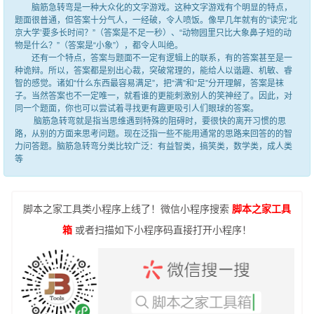
脑筋急转弯是一种大众化的文字游戏。这种文字游戏有个明显的特点，
题面很普通，但答案十分气人，一经破，令人喷饭。像早几年就有的“读完‘北
京大学’要多长时间？”（答案是不足一秒）、“动物园里只比大象鼻子短的动
物是什么？”（答案是“小象”），都令人叫绝。
还有一个特点，答案与题面不一定有逻辑上的联系，有的答案甚至是一
种诡辩。所以，答案都是别出心裁，突破常理的，能给人以谐趣、机敏、睿
智的感觉。诸如“什么东西最容易满足”，把“满”和“足”分开理解，答案是袜
子。当然答案也不一定唯一，就看谁的更能刺激别人的笑神经了。因此，对
同一个题面，你也可以尝试着寻找更有趣更吸引人们眼球的答案。
脑筋急转弯就是指当思维遇到特殊的阻碍时，要很快的离开习惯的思
路，从别的方面来思考问题。现在泛指一些不能用通常的思路来回答的的智
力问答题。脑筋急转弯分类比较广泛：有益智类，搞笑类，数学类，成人类
等
脚本之家工具类小程序上线了！微信小程序搜索
脚本之家工具
箱
或者扫描如下小程序码直接打开小程序！