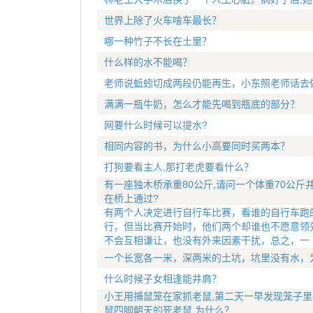
世界上除了火车啥车最长？
哪一种竹子不长在土里？
什么样的水不能喝？
老师说蚯蚓切成两段仍能再生，小东照老师话去
满满一瓶牛奶，怎么才能先喝到瓶底的部分？
网要什么时候可以提水?
相同内容的书，为什么小高要同时买两本？
打狗要看主人,那打老虎要看什么？
有一座独木桥承重80公斤,请问一个体重70公斤
在桥上通过?
有两个人决定进行自行车比赛，看谁的自行车跑
行，但当比赛开始时，他们两个却谁也不愿意领
不会互相谦让，也没有外来因素干扰，总之，一
一个长宽各一米，深两米的土坑，坑里没有水，
什么时候子女相逢能并肩？
小王用捕鼠笼在家抓老鼠,第二天一早发现笼子里
鼠四脚朝天的死老鼠,为什么？