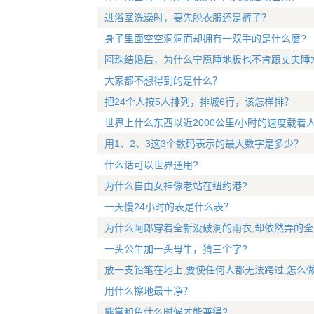
进浴室洗澡时，要先脱衣服还是裤子？
身子里面空空洞洞而却拥有一双手的是什么麼?
阿珠结婚后，为什么宁愿睡地板也不肯跟丈夫睡
大家都不想得到的是什么？
把24个人按5人排列，排城6行，该怎样排？
世界上什么东西以近2000公里/小时的速度载着
用1、2、3这3个数码表示的最大数字是多少？
什么话可以世界通用?
为什么自由女神像老站在纽约港?
一天慢24小时的表是什么表？
为什么阿郎穿着全新没破洞的雨衣,却依然弄的
一头公牛加一头母牛，猜三个字?
放一支铅笔在地上,要使任何人都无法跨过,怎么做
用什么擦地最干净？
熊掌和鱼什么时候才能兼得?