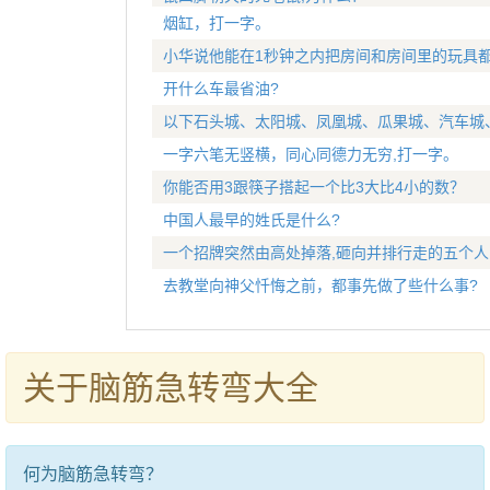
烟缸，打一字。
小华说他能在1秒钟之内把房间和房间里的玩具都
开什么车最省油?
以下石头城、太阳城、凤凰城、瓜果城、汽车城
一字六笔无竖横，同心同德力无穷,打一字。
你能否用3跟筷子搭起一个比3大比4小的数？
中国人最早的姓氏是什么?
一个招牌突然由高处掉落,砸向并排行走的五个人
去教堂向神父忏悔之前，都事先做了些什么事?
关于脑筋急转弯大全
何为脑筋急转弯？