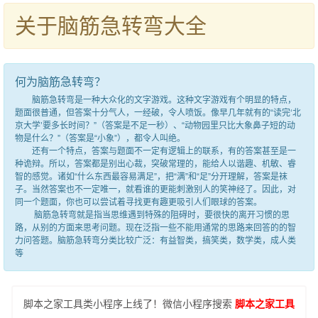
关于脑筋急转弯大全
何为脑筋急转弯？
脑筋急转弯是一种大众化的文字游戏。这种文字游戏有个明显的特点，
题面很普通，但答案十分气人，一经破，令人喷饭。像早几年就有的“读完‘北
京大学’要多长时间？”（答案是不足一秒）、“动物园里只比大象鼻子短的动
物是什么？”（答案是“小象”），都令人叫绝。
还有一个特点，答案与题面不一定有逻辑上的联系，有的答案甚至是一
种诡辩。所以，答案都是别出心裁，突破常理的，能给人以谐趣、机敏、睿
智的感觉。诸如“什么东西最容易满足”，把“满”和“足”分开理解，答案是袜
子。当然答案也不一定唯一，就看谁的更能刺激别人的笑神经了。因此，对
同一个题面，你也可以尝试着寻找更有趣更吸引人们眼球的答案。
脑筋急转弯就是指当思维遇到特殊的阻碍时，要很快的离开习惯的思
路，从别的方面来思考问题。现在泛指一些不能用通常的思路来回答的的智
力问答题。脑筋急转弯分类比较广泛：有益智类，搞笑类，数学类，成人类
等
脚本之家工具类小程序上线了！微信小程序搜索
脚本之家工具