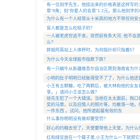
有一位刻字先生，他挂出来的价格表是这样写的：刻
章”8角；刻“你爱人的名章”1.2元。那么他刻字
为什么有一个人经常从十米高的地方不带任何安
盲人都是怎么吃桔子的？
一人被老虎穷追不舍，突然前有条大河, 他不会
么?
胖姐阿英站上人体秤时，为何指针却只指着5？
为什么今天全球股市指数下跌？
有一只蜗牛从新疆维吾尔自治区爬到海南省为什
小明的肚子明明已经胀得受不了了，为什么他还
小王有五颗糖，吃了两颗后，被大林和他的女友
享。」请问小王该怎么做？
徐先生犯了一个大错误。当他在太太面前，掏口
奖的马票，以及旧情人的照片等，均散落一地。
一件东西 。试问，他所遮起最有效的东
什么事你明明没有做却要受罚?
好心的约翰去世了，天使要带他上天堂，为什么
红和绿豆放在一个碟子里,小王为什么一下就把它