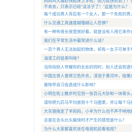
妈妈叫大雄赶快起床上学校，因为就快迟到了！
不肯去，只表示已经“没法子了！”这是为什么？
每个成功男人背后有一个女人，那一个失败的男
什么交通工具速度越慢越让人恐惧?
有一种布很长很宽很好看，就是没有人用它来作
我们在平常生活中最常讲什么话？
一百个男人无法抬起的物体，却有一女子可单手
油漆工的徒弟叫啥?
当你向别人夸耀你的长处的同时，别人还会知道
中国古贤人曾将兰色外衣，浸泡于黄河中，结果
废除早自习会造成什么影响？
小明在街上散步时见到一张百元大钞和一块骨头
请你把九匹马平均放到十个马圈里，并让每个马
大灰狼拖走了羊妈妈，小羊为什么也不声不响地
总是在舌头比头脑快时才产生的感觉是什么？
为什么大家都喜欢坐在电视机前看电视？