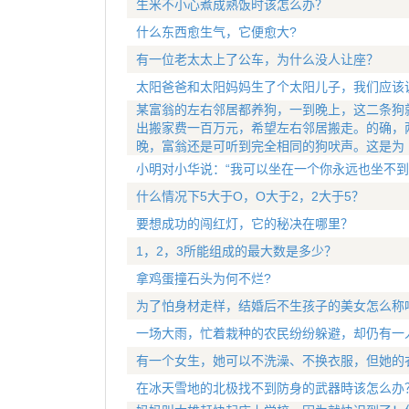
生米不小心煮成熟饭时该怎么办？
什么东西愈生气，它便愈大?
有一位老太太上了公车，为什么没人让座？
太阳爸爸和太阳妈妈生了个太阳儿子，我们应该
某富翁的左右邻居都养狗，一到晚上，这二条狗
出搬家费一百万元，希望左右邻居搬走。的确，
晚，富翁还是可听到完全相同的狗吠声。这是为
小明对小华说：“我可以坐在一个你永远也坐不到
什么情况下5大于O，O大于2，2大于5？
要想成功的闯红灯，它的秘决在哪里？
1，2，3所能组成的最大数是多少？
拿鸡蛋撞石头为何不烂?
为了怕身材走样，结婚后不生孩子的美女怎么称
一场大雨，忙着栽种的农民纷纷躲避，却仍有一
有一个女生，她可以不洗澡、不换衣服，但她的
在冰天雪地的北极找不到防身的武器時该怎么办