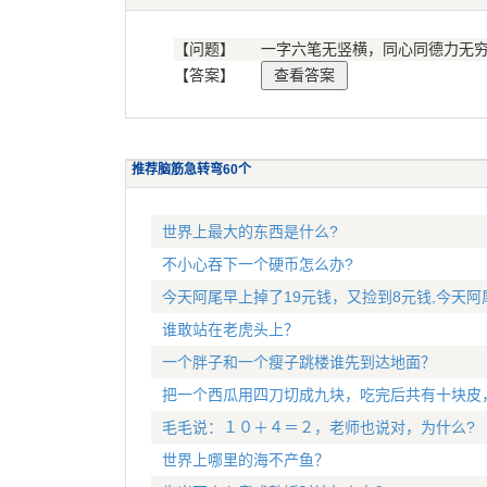
【问题】
一字六笔无竖横，同心同德力无穷
【答案】
推荐脑筋急转弯60个
世界上最大的东西是什么?
不小心吞下一个硬币怎么办?
今天阿尾早上掉了19元钱，又捡到8元钱,今天阿
谁敢站在老虎头上？
一个胖子和一个瘦子跳楼谁先到达地面？
把一个西瓜用四刀切成九块，吃完后共有十块皮
毛毛说：１０＋４＝２，老师也说对，为什么?
世界上哪里的海不产鱼？