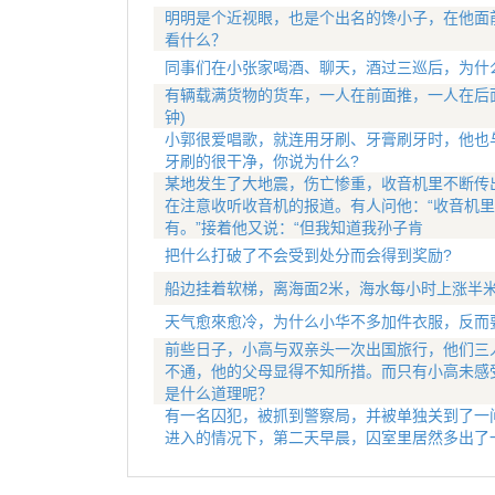
明明是个近视眼，也是个出名的馋小子，在他面
看什么？
同事们在小张家喝酒、聊天，酒过三巡后，为什
有辆载满货物的货车，一人在前面推，一人在后
钟)
小郭很爱唱歌，就连用牙刷、牙膏刷牙时，他也
牙刷的很干净，你说为什么?
某地发生了大地震，伤亡惨重，收音机里不断传
在注意收听收音机的报道。有人问他：“收音机里
有。”接着他又说：“但我知道我孙子肯
把什么打破了不会受到处分而会得到奖励?
船边挂着软梯，离海面2米，海水每小时上涨半
天气愈來愈冷，为什么小华不多加件衣服，反而
前些日子，小高与双亲头一次出国旅行，他们三
不通，他的父母显得不知所措。而只有小高未感
是什么道理呢？
有一名囚犯，被抓到警察局，并被单独关到了一
进入的情况下，第二天早晨，囚室里居然多出了