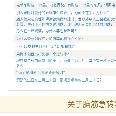
电单车时速80公里，向北行驶。有时速20公里的东风，请问
别人跟阿丹说她的衣服怎么没衣扣，她却不在乎，为什么？
超人使用超高性能望远镜观察地球时，发现外星人正且欲毁灭
装置，便可于一秒内到达地球，请问超人究竟能否拯救地球?
男人在一起喝酒，为什么非划拳不可？
为什么警察对闯红灯的汽车司机视而不见？
小王13岁的生日为何点了14根蜡烛?
用椰子和西瓜打头哪一个比较疼？
現在有二枚市面常用的硬币，面值共为六毛，其中有一枚不是
多少
“Kiss”是动词,形容词还是名词?
楚楚的生日在三月三十日，请问是哪年的三月三十日？
关于脑筋急转