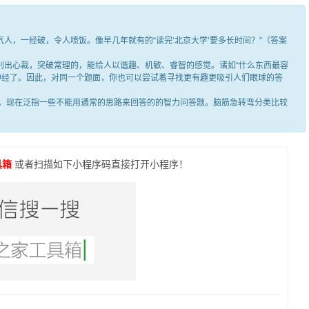
，一经破，令人喷饭。像早几年就有的“读完‘北京大学’要多长时间？”（答案
出心裁，突破常理的，能给人以谐趣、机敏、睿智的感觉。诸如“什么东西最容
笑神经了。因此，对同一个题面，你也可以尝试着寻找更有趣更吸引人们眼球的答
现在泛指一些不能用通常的思路来回答的的智力问答题。脑筋急转弯分类比较
具箱
或者扫描如下小程序码直接打开小程序！