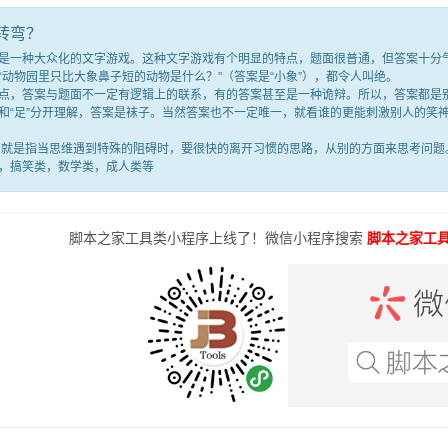
转弯？
种大众化的文字游戏。这种文字游戏有个明显的特点，题面很普通，但答案十分气人
“动物园里只比大象鼻子短的动物是什么？”（答案是“小象”），都令人叫绝。
答案与题面不一定有逻辑上的联系，有的答案甚至是一种诡辩。所以，答案都是别
满”和“足”分开理解，答案是袜子。当然答案也不一定唯一，就看谁的更能刺激别人的
是指当思维遇到特殊的阻碍时，要很快的离开习惯的思路，从别的方面来思考问题。
，搞笑类，数学类，成人类等
脚本之家工具类小程序上线了！微信小程序搜索
脚本之家工