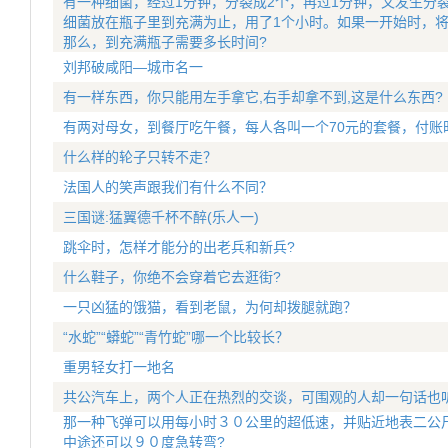
有一种细菌，经过1分钟，分裂成2个，再过1分钟，又发生分
细菌放在瓶子里到充满为止，用了1个小时。如果一开始时，将
那么，到充满瓶子需要多长时间?
刘邦破咸阳—城市名一
有一样东西，你只能用左手拿它,右手却拿不到,这是什么东西?
有两对母女，到餐厅吃午餐，每人各叫一个70元的套餐，付账时
什么样的轮子只转不走？
法国人的笑声跟我们有什么不同？
三国谜:猛翼德千杯不醉(乐人一)
跳伞时，怎样才能分的出老兵和新兵?
什么鞋子，你绝不会穿着它去逛街?
一只凶猛的饿猫，看到老鼠，为何却拨腿就跑？
“水蛇”“蟒蛇”“青竹蛇”哪一个比较长？
重男轻女打一地名
共公汽车上，两个人正在热烈的交谈，可围观的人却一句话也
那一种飞弹可以用每小时３０公里的超低速，并贴近地表二公
中途还可以９０度急转弯?