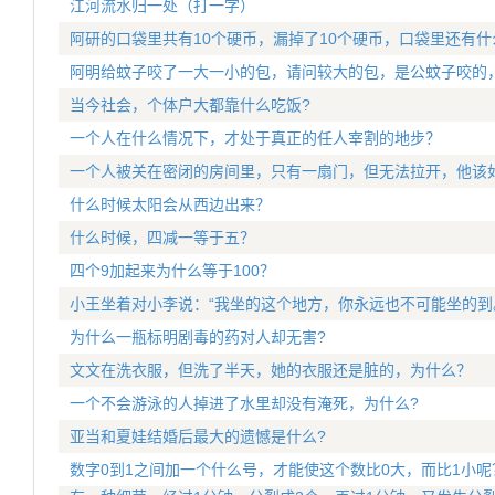
江河流水归一处（打一字）
阿研的口袋里共有10个硬币，漏掉了10个硬币，口袋里还有什
阿明给蚊子咬了一大一小的包，请问较大的包，是公蚊子咬的
当今社会，个体户大都靠什么吃饭?
一个人在什么情况下，才处于真正的任人宰割的地步？
一个人被关在密闭的房间里，只有一扇门，但无法拉开，他该
什么时候太阳会从西边出来？
什么时候，四减一等于五？
四个9加起来为什么等于100？
小王坐着对小李说：“我坐的这个地方，你永远也不可能坐的到
为什么一瓶标明剧毒的药对人却无害?
文文在洗衣服，但洗了半天，她的衣服还是脏的，为什么？
一个不会游泳的人掉进了水里却没有淹死，为什么?
亚当和夏娃结婚后最大的遗憾是什么?
数字0到1之间加一个什么号，才能使这个数比0大，而比1小呢