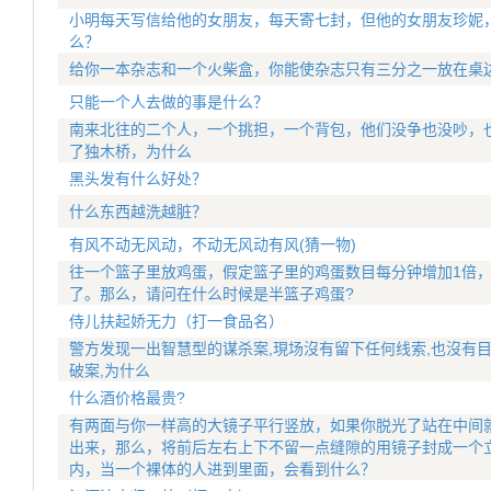
小明每天写信给他的女朋友，每天寄七封，但他的女朋友珍妮
么？
给你一本杂志和一个火柴盒，你能使杂志只有三分之一放在桌
只能一个人去做的事是什么？
南来北往的二个人，一个挑担，一个背包，他们没争也没吵，
了独木桥，为什么
黑头发有什么好处？
什么东西越洗越脏？
有风不动无风动，不动无风动有风(猜一物)
往一个篮子里放鸡蛋，假定篮子里的鸡蛋数目每分钟增加1倍，
了。那么，请问在什么时候是半篮子鸡蛋?
侍儿扶起娇无力（打一食品名）
警方发现一出智慧型的谋杀案,現场沒有留下任何线索,也沒有
破案,为什么
什么酒价格最贵?
有两面与你一样高的大镜子平行竖放，如果你脱光了站在中间
出来，那么，将前后左右上下不留一点缝隙的用镜子封成一个
内，当一个裸体的人进到里面，会看到什么？