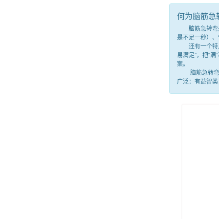
何为脑筋急
脑筋急转弯是一
是不足一秒）、
还有一个特点，
易满足”，把“
案。
脑筋急转弯就
广泛：有益智类