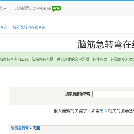
具
儿童编程BlocklyGame
查询
脑筋急转弯在线查询
脑筋急转弯在
筋急转弯查询工具。脑筋急转弯是一种大众化的文字游戏，往往答案一经破便令人喷
搜索脑筋急转弯:
输入最短的关键字，如查
男人
相关的脑筋急
脑筋急转弯
> 问题