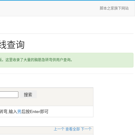
脚本之家旗下网站
线查询
饭。这里收录了大量的脑筋急转弯供用户查询。
转弯,输入
男
后按Enter即可
上一个
查看全部
下一个