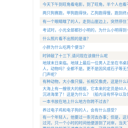
今天下午到旺角看电影，到了旺角，半个人也看
两只狗赛跑，甲狗跑得快，乙狗跑得慢，跑到终
有一个眼睛瞎了的人，走到山崖边上，突然停住
考试时，小光全部都抄小明的，为什么小明得到
什么照片看不出照的是谁？
小胖为什么吃两个便当？
时钟敲了十三下,请问现在该做什么呢
地球末日来临。地球上最后一位男人正坐在书桌
人，动物吗？全都不是。更不是因风或石子等无
门声呢？
有种动物，大小像只猫，长相又像虎，这是什么
大海上有一艘很大的舰艇，它本来的定员是60人
沉进海里了！这是为什么？（船内没有怀孕以及
一本书放在地上什么地方你跨不过去？
养过电子鸡和电子狗的人，会有什么感受？
有一个年轻人，他要过一条河去办事；但是，这
过河，只一个小时的时间他便游到了对岸，当天