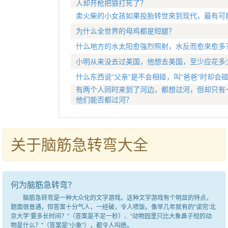
人却开枪把狼打死了？
卖火柴的小女孩如果投胎转世來到现代，最有可
为什么全世界的母鸡都是短腿？
什么地方的水太阳愈強烈照射，水反而愈來愈多
小明从来没去过美国，他想去美国，至少应花多
什么东西说“父亲”是不会相碰，叫“爸爸”时却会
有两个人同时来到了河边，都想过河，但却只有
他们能否都过河？
关于脑筋急转弯大全
何为脑筋急转弯？
脑筋急转弯是一种大众化的文字游戏。这种文字游戏有个明显的特点，
题面很普通，但答案十分气人，一经破，令人喷饭。像早几年就有的“读完‘北
京大学’要多长时间？”（答案是不足一秒）、“动物园里只比大象鼻子短的动
物是什么？”（答案是“小象”），都令人叫绝。