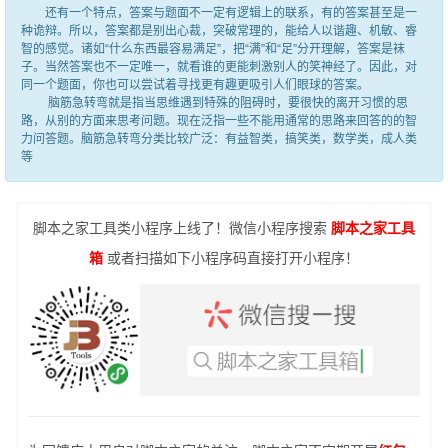
还有一个特点，答案与题面不一定有逻辑上的联系，有的答案甚至是一
种诡辩。所以，答案都是别出心裁，突破常理的，能给人以谐趣、机敏、睿
智的感觉。诸如“什么东西最容易满足”，把“满”和“足”分开理解，答案是袜
子。当然答案也不一定唯一，就看谁的更能刺激别人的笑神经了。因此，对
同一个题面，你也可以尝试着寻找更有趣更吸引人们眼球的答案。
脑筋急转弯就是指当思维遇到特殊的阻碍时，要很快的离开习惯的思
路，从别的方面来思考问题。现在泛指一些不能用通常的思路来回答的的智
力问答题。脑筋急转弯分类比较广泛：有益智类，搞笑类，数学类，成人类
等
脚本之家工具类小程序上线了！微信小程序搜索
脚本之家工具
箱
或者扫描如下小程序码直接打开小程序！