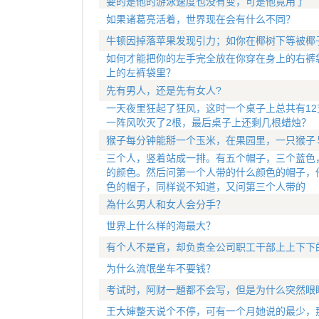
要的是他的游泳速度也没有变，可是他竟用了
如果诸葛亮活着，世界现在会有什么不同？
牛顿因掉落苹果发现引力；如你在椰树下等被椰
如何才能把你的左手完全放在你穿在身上的右裤
上的左裤袋里？
先有男人，还是先有女人?
一天夜里狂起了狂风，这时一个桌子上总共有12
一阵风吹灭了2根，最后桌子上还剩几根蜡烛？
猴子每分钟能掰一个玉米，在果园里，一只猴子
三个人，竖着站成一排。有五个帽子，三个蓝色
的颜色。然后问第一个人带的什么颜色的帽子，
色的帽子，同样说不知道，又问第三个人带的
為什么男人和女人会分手？
世界上什么样的海最大？
有个人不是官，却负责全公司职工干部上上下下
为什么流氓坐车不要钱？
考试时，阿财一題都不会写，但是为什么突然眼
王大婶整天说个不停，可有一个月她说的最少，