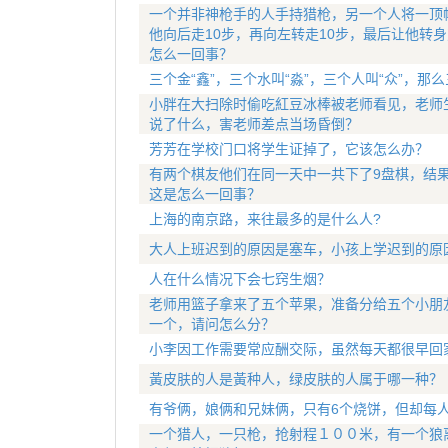
一个并非神枪手的人手持猎枪，另一个人将一顶
他向后走10步，再向左转走10步，最后让他转
怎么一回事？
三个金“鑫”，三个水叫“淼”，三个人叫“众”，那
小胖在大扫除时偷吃紅豆冰棒被老师看见，老师生
说了什么，害老师差点当场昏倒？
芳芳在学校门口将学生证掉了，它该怎么办？
有两个棋友他们在同一天中一共下了9盘棋，结
这是怎么一回事？
上海的南京路，来往最多的是什么人?
大人上班迟到的原因是塞车，小孩上学迟到的原
人在什么情况下会七窍生烟？
老师用篮子拿来了五个苹果，准备分给五个小朋
一个，请问怎么分？
小李因工作需要常应酬交际，虽然每天都很早回
黃皮肤的人是黃种人，绿皮肤的人属于哪一种？
有爷俩，娘俩和兄妹俩，只有6个烧饼，但却每
一个猎人，一只枪，抢射程１００米，有一个狼