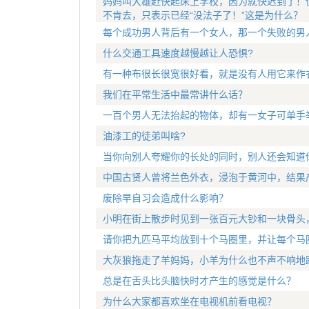
妈妈叫大雄赶快起床上学校，因为就快迟到了！
不肯去，只表示已经“没法子了！”这是为什么？
每个成功男人背后有一个女人，那一个失败的男
什么交通工具速度越慢越让人恐惧?
有一种布很长很宽很好看，就是没有人用它来作
我们在平常生活中最常讲什么话？
一百个男人无法抬起的物体，却有一女子可单手
油漆工的徒弟叫啥?
当你向别人夸耀你的长处的同时，别人还会知道
中国古贤人曾将兰色外衣，浸泡于黄河中，结果
废除早自习会造成什么影响？
小明在街上散步时见到一张百元大钞和一块骨头
请你把九匹马平均放到十个马圈里，并让每个马
大灰狼拖走了羊妈妈，小羊为什么也不声不响地
总是在舌头比头脑快时才产生的感觉是什么？
为什么大家都喜欢坐在电视机前看电视？