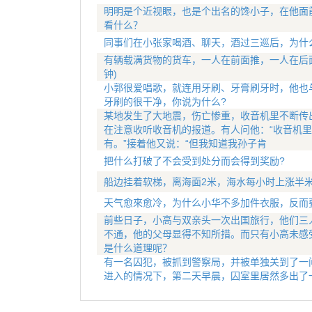
明明是个近视眼，也是个出名的馋小子，在他面
看什么？
同事们在小张家喝酒、聊天，酒过三巡后，为什
有辆载满货物的货车，一人在前面推，一人在后
钟)
小郭很爱唱歌，就连用牙刷、牙膏刷牙时，他也
牙刷的很干净，你说为什么?
某地发生了大地震，伤亡惨重，收音机里不断传
在注意收听收音机的报道。有人问他：“收音机里
有。”接着他又说：“但我知道我孙子肯
把什么打破了不会受到处分而会得到奖励?
船边挂着软梯，离海面2米，海水每小时上涨半
天气愈來愈冷，为什么小华不多加件衣服，反而
前些日子，小高与双亲头一次出国旅行，他们三
不通，他的父母显得不知所措。而只有小高未感
是什么道理呢？
有一名囚犯，被抓到警察局，并被单独关到了一
进入的情况下，第二天早晨，囚室里居然多出了