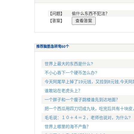
【问题】
偷什么东西不犯法？
【答案】
推荐脑筋急转弯60个
世界上最大的东西是什么?
不小心吞下一个硬币怎么办?
今天阿尾早上掉了19元钱，又捡到8元钱,今天阿
谁敢站在老虎头上？
一个胖子和一个瘦子跳楼谁先到达地面？
把一个西瓜用四刀切成九块，吃完后共有十块皮
毛毛说：１０＋４＝２，老师也说对，为什么?
世界上哪里的海不产鱼？