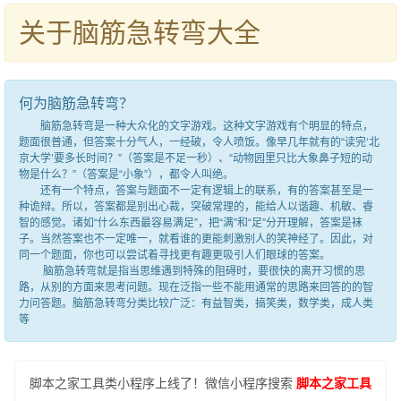
关于脑筋急转弯大全
何为脑筋急转弯？
脑筋急转弯是一种大众化的文字游戏。这种文字游戏有个明显的特点，
题面很普通，但答案十分气人，一经破，令人喷饭。像早几年就有的“读完‘北
京大学’要多长时间？”（答案是不足一秒）、“动物园里只比大象鼻子短的动
物是什么？”（答案是“小象”），都令人叫绝。
还有一个特点，答案与题面不一定有逻辑上的联系，有的答案甚至是一
种诡辩。所以，答案都是别出心裁，突破常理的，能给人以谐趣、机敏、睿
智的感觉。诸如“什么东西最容易满足”，把“满”和“足”分开理解，答案是袜
子。当然答案也不一定唯一，就看谁的更能刺激别人的笑神经了。因此，对
同一个题面，你也可以尝试着寻找更有趣更吸引人们眼球的答案。
脑筋急转弯就是指当思维遇到特殊的阻碍时，要很快的离开习惯的思
路，从别的方面来思考问题。现在泛指一些不能用通常的思路来回答的的智
力问答题。脑筋急转弯分类比较广泛：有益智类，搞笑类，数学类，成人类
等
脚本之家工具类小程序上线了！微信小程序搜索
脚本之家工具