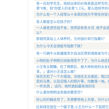
有一位刻字先生，他挂出来的价格表是这样写的：刻
章”8角；刻“你爱人的名章”1.2元。那么他刻字
为什么有一个人经常从十米高的地方不带任何安
盲人都是怎么吃桔子的？
一人被老虎穷追不舍，突然前有条大河, 他不会
么?
胖姐阿英站上人体秤时，为何指针却只指着5？
为什么今天全球股市指数下跌？
有一只蜗牛从新疆维吾尔自治区爬到海南省为什
小明的肚子明明已经胀得受不了了，为什么他还
小王有五颗糖，吃了两颗后，被大林和他的女友
享。」请问小王该怎么做？
徐先生犯了一个大错误。当他在太太面前，掏口
奖的马票，以及旧情人的照片等，均散落一地。
一件东西 。试问，他所遮起最有效的东
什么事你明明没有做却要受罚?
好心的约翰去世了，天使要带他上天堂，为什么
红和绿豆放在一个碟子里,小王为什么一下就把它