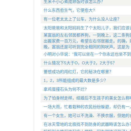
生米不小心煮成熟饭时该怎么办？
什么东西愈生气，它便愈大?
有一位老太太上了公车，为什么没人让座？
太阳爸爸和太阳妈妈生了个太阳儿子，我们应该
某富翁的左右邻居都养狗，一到晚上，这二条狗
出搬家费一百万元，希望左右邻居搬走。的确，
晚，富翁还是可听到完全相同的狗吠声。这是为
小明对小华说：“我可以坐在一个你永远也坐不到
什么情况下5大于O，O大于2，2大于5？
要想成功的闯红灯，它的秘决在哪里？
1，2，3所能组成的最大数是多少？
拿鸡蛋撞石头为何不烂?
为了怕身材走样，结婚后不生孩子的美女怎么称
一场大雨，忙着栽种的农民纷纷躲避，却仍有一
有一个女生，她可以不洗澡、不换衣服，但她的
在冰天雪地的北极找不到防身的武器時该怎么办