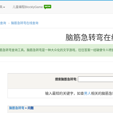
具
儿童编程BlocklyGame
查询
脑筋急转弯在线查询
脑筋急转弯在
筋急转弯查询工具。脑筋急转弯是一种大众化的文字游戏，往往答案一经破便令人喷
搜索脑筋急转弯:
输入最短的关键字，如查
男人
相关的脑筋急
脑筋急转弯
> 问题