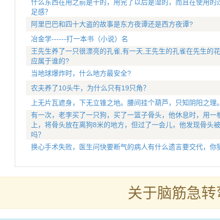
什么东西在用之前是干的，用完了以后是湿的，而且在使用的
足感？
阿里巴巴和四十大盗的故事是东方夜谭还是西方夜谭?
冶金学------打一本书（小说）名
王先生养了一只很漂亮的孔雀,有一天,王先生的孔雀在先生的
应属于谁的?
当地球爆炸时，什么地方最安全?
农夫养了10头牛，为什么只有19只角？
上无片瓦遮身，下无立锥之地。腰间挂个葫芦，只知阴阳之理
有一次，老李买了一只狗，买了一篮子骨头，他休息时，用一
上，将骨头放在离狗8米的地方，但过了一会儿，他发现骨头
吗？
换心手术失败，医生问快要断气的病人有什么遗言要交代，你
关于脑筋急转