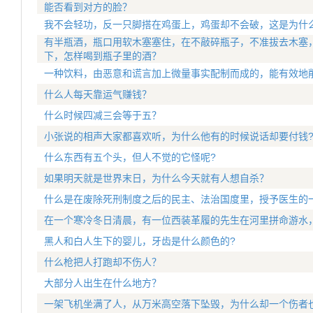
能否看到对方的脸？
我不会轻功，反一只脚搭在鸡蛋上，鸡蛋却不会破，这是为什
有半瓶酒，瓶口用软木塞塞住，在不敲碎瓶子，不准拔去木塞
下，怎样喝到瓶子里的酒？
一种饮料，由恶意和谎言加上微量事实配制而成的，能有效地
什么人每天靠运气赚钱？
什么时候四减三会等于五？
小张说的相声大家都喜欢听，为什么他有的时候说话却要付钱
什么东西有五个头，但人不觉的它怪呢?
如果明天就是世界末日，为什么今天就有人想自杀？
什么是在废除死刑制度之后的民主、法治国度里，授予医生的
在一个寒冷冬日清晨，有一位西装革履的先生在河里拼命游水
黑人和白人生下的婴儿，牙齿是什么颜色的?
什么枪把人打跑却不伤人？
大部分人出生在什么地方？
一架飞机坐满了人，从万米高空落下坠毁，为什么却一个伤者