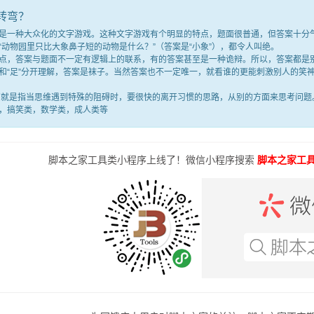
转弯？
种大众化的文字游戏。这种文字游戏有个明显的特点，题面很普通，但答案十分气人
“动物园里只比大象鼻子短的动物是什么？”（答案是“小象”），都令人叫绝。
答案与题面不一定有逻辑上的联系，有的答案甚至是一种诡辩。所以，答案都是别
满”和“足”分开理解，答案是袜子。当然答案也不一定唯一，就看谁的更能刺激别人的
是指当思维遇到特殊的阻碍时，要很快的离开习惯的思路，从别的方面来思考问题。
，搞笑类，数学类，成人类等
脚本之家工具类小程序上线了！微信小程序搜索
脚本之家工