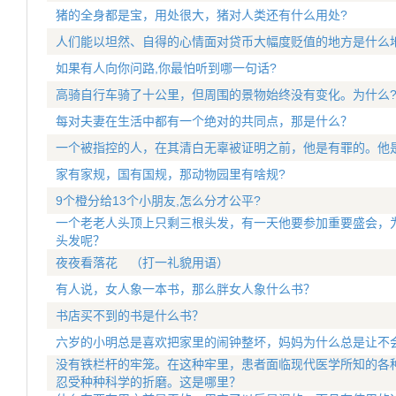
猪的全身都是宝，用处很大，猪对人类还有什么用处?
人们能以坦然、自得的心情面对贷币大幅度贬值的地方是什么
如果有人向你问路,你最怕听到哪一句话?
高骑自行车骑了十公里，但周围的景物始终没有变化。为什么
每对夫妻在生活中都有一个绝对的共同点，那是什么？
一个被指控的人，在其清白无辜被证明之前，他是有罪的。他
家有家规，国有国规，那动物园里有啥规?
9个橙分给13个小朋友,怎么分才公平?
一个老老人头顶上只剩三根头发，有一天他要参加重要盛会，
头发呢？
夜夜看落花 （打一礼貌用语）
有人说，女人象一本书，那么胖女人象什么书？
书店买不到的书是什么书？
六岁的小明总是喜欢把家里的闹钟整坏，妈妈为什么总是让不
没有铁栏杆的牢笼。在这种牢里，患者面临现代医学所知的各
忍受种种科学的折磨。这是哪里？