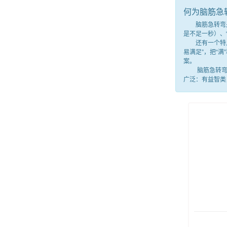
何为脑筋急
脑筋急转弯是一
是不足一秒）、
还有一个特点，
易满足”，把“
案。
脑筋急转弯就
广泛：有益智类