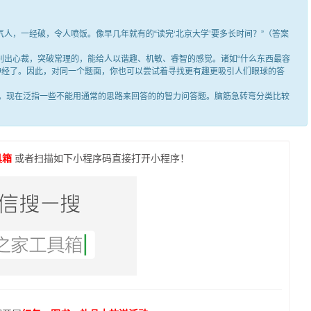
，一经破，令人喷饭。像早几年就有的“读完‘北京大学’要多长时间？”（答案
出心裁，突破常理的，能给人以谐趣、机敏、睿智的感觉。诸如“什么东西最容
笑神经了。因此，对同一个题面，你也可以尝试着寻找更有趣更吸引人们眼球的答
现在泛指一些不能用通常的思路来回答的的智力问答题。脑筋急转弯分类比较
具箱
或者扫描如下小程序码直接打开小程序！