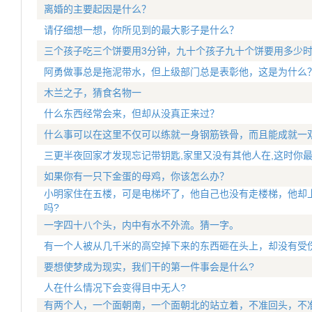
离婚的主要起因是什么？
请仔细想一想，你所见到的最大影子是什么？
三个孩子吃三个饼要用3分钟，九十个孩子九十个饼要用多少时
阿勇做事总是拖泥带水，但上级部门总是表彰他，这是为什么
木兰之子，猜食名物一
什么东西经常会来，但却从没真正来过？
什么事可以在这里不仅可以练就一身钢筋铁骨，而且能成就一双
三更半夜回家才发现忘记带钥匙,家里又没有其他人在,这时你
如果你有一只下金蛋的母鸡，你该怎么办？
小明家住在五楼，可是电梯坏了，他自己也没有走楼梯，他却
吗?
一字四十八个头，内中有水不外流。猜一字。
有一个人被从几千米的高空掉下来的东西砸在头上，却没有受
要想使梦成为现实，我们干的第一件事会是什么?
人在什么情况下会变得目中无人?
有两个人，一个面朝南，一个面朝北的站立着，不准回头，不