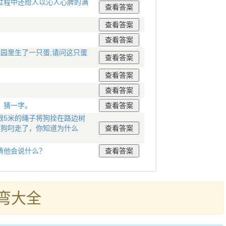
过程中还给人以沁人心脾的满
花园里生了一只蛋,请问这只蛋
。猜一字。
根5米的绳子将狗拴在路边树
被狗叼走了，你知道为什么
猜他会说什么？
弯大全