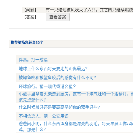
【问题】
有十只蜡烛被风吹灭了六只，其它四只继续燃烧
【答案】
推荐脑筋急转弯60个
伴奏。打一成语
地球上什么东西每天要走的距离最远?
被鳄鱼咬和被鲨鱼咬后的感觉有什么不同?
环球旅行。猜一现代香港名星名
小戴手里拿着火柴走到厨房，这有一个煤气灶和一个酒精灯，
该先点燃什么？
什么时候最好还是要高高举起你的双手好些?
不相信恋人。猜一公安用语
爸爸问小明，什么东西浑身都是漂亮的羽毛，每天早晨叫你起
鸡，那是什么？