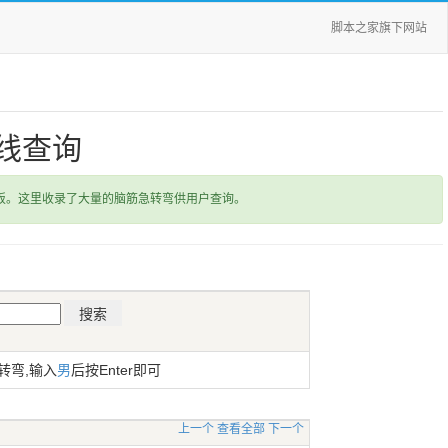
脚本之家旗下网站
线查询
饭。这里收录了大量的脑筋急转弯供用户查询。
转弯,输入
男
后按Enter即可
上一个
查看全部
下一个