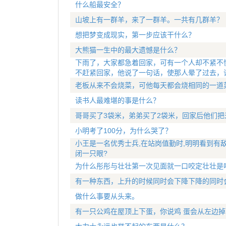
什么船最安全？
山坡上有一群羊，来了一群羊。一共有几群羊？
想把梦变成现实，第一步应该干什么？
大熊猫一生中的最大遗憾是什么？
下雨了，大家都急着回家，可有一个人却不紧不
不赶紧回家，他说了一句话，使那人晕了过去，
老板从来不会烧菜，可他每天都会烧相同的一道
读书人最难堪的事是什么？
哥哥买了3袋米，弟弟买了2袋米，回家后他们把
小明考了100分，为什么哭了？
小王是一名优秀士兵,在站岗值勤时,明明看到有
闭一只眼?
为什么彤彤与壮壮第一次见面就一口咬定壮壮是
有一种东西，上升的时候同时会下降下降的同时
做什么事要从头来。
有一只公鸡在屋顶上下蛋，你说鸡 蛋会从左边