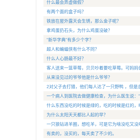
什么最会弄虚做假？
有两个面的盒子吗？
铁放在屋外露天会生锈，那么金子呢？
拿鸡蛋扔石头，为什么鸡蛋没破？
“新华字典”有多少个字？
超人和蝙蝠侠有什么不同？
什么人心肠最不好？
客人送来一篮草莓，贝贝吵着要吃草莓。可妈妈
从来没见过的爷爷他是什么爷爷？
2对父子去打猎，他们每人达了一只野鸭 ，但是
一个病人到医院去做健康检查，为什么医生说：“
什么东西没吃的时候是绿的，吃的时候是红的，
为什么太阳天天都比人起的早？
一只狼钻进羊圈，想吃羊，可是它为啥没吃又没
有卖的，没买的，每天卖了不少的。