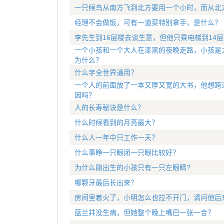
一只候鸟从南方飞到北方要用一个小时，而从北
经理不会做饭，可有一道菜特别拿手，是什么？
李先生到16层楼去谈生意，但他只乘电梯到14
一个小孩和一个大人在漆黑的夜晚走路，小孩是
为什么？
什么字全世界通用？
一个人的前面放了一本又厚又宽的大书，他想跨
因吗？
人的长寿秘诀是什么？
什么时候看到的月亮最大？
什么人一年中只工作一天？
什么事睁一只眼闭一只眼比较好？
为什么刚出生的小孩只有一只左眼睛?
哪颗牙最后长出来？
房间里着火了，小明怎么也拉不开门，请问他后
蓝兰并没生病，但她整个晚上嘴巴一张一合？