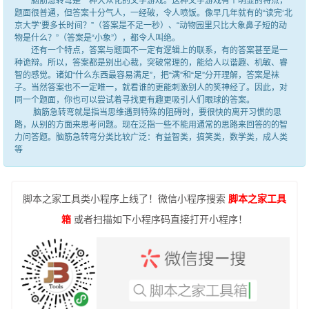
脑筋急转弯是一种大众化的文字游戏。这种文字游戏有个明显的特点，
题面很普通，但答案十分气人，一经破，令人喷饭。像早几年就有的“读完‘北
京大学’要多长时间？”（答案是不足一秒）、“动物园里只比大象鼻子短的动
物是什么？”（答案是“小象”），都令人叫绝。
还有一个特点，答案与题面不一定有逻辑上的联系，有的答案甚至是一
种诡辩。所以，答案都是别出心裁，突破常理的，能给人以谐趣、机敏、睿
智的感觉。诸如“什么东西最容易满足”，把“满”和“足”分开理解，答案是袜
子。当然答案也不一定唯一，就看谁的更能刺激别人的笑神经了。因此，对
同一个题面，你也可以尝试着寻找更有趣更吸引人们眼球的答案。
脑筋急转弯就是指当思维遇到特殊的阻碍时，要很快的离开习惯的思
路，从别的方面来思考问题。现在泛指一些不能用通常的思路来回答的的智
力问答题。脑筋急转弯分类比较广泛：有益智类，搞笑类，数学类，成人类
等
脚本之家工具类小程序上线了！微信小程序搜索
脚本之家工具
箱
或者扫描如下小程序码直接打开小程序！