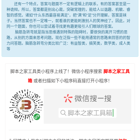
还有一个特点，答案与题面不一定有逻辑上的联系，有的答案甚至是一
种诡辩。所以，答案都是别出心裁，突破常理的，能给人以谐趣、机敏、睿
智的感觉。诸如“什么东西最容易满足”，把“满”和“足”分开理解，答案是袜
子。当然答案也不一定唯一，就看谁的更能刺激别人的笑神经了。因此，对
同一个题面，你也可以尝试着寻找更有趣更吸引人们眼球的答案。
脑筋急转弯就是指当思维遇到特殊的阻碍时，要很快的离开习惯的思
路，从别的方面来思考问题。现在泛指一些不能用通常的思路来回答的的智
力问答题。脑筋急转弯分类比较广泛：有益智类，搞笑类，数学类，成人类
等
脚本之家工具类小程序上线了！微信小程序搜索
脚本之家工具
箱
或者扫描如下小程序码直接打开小程序！