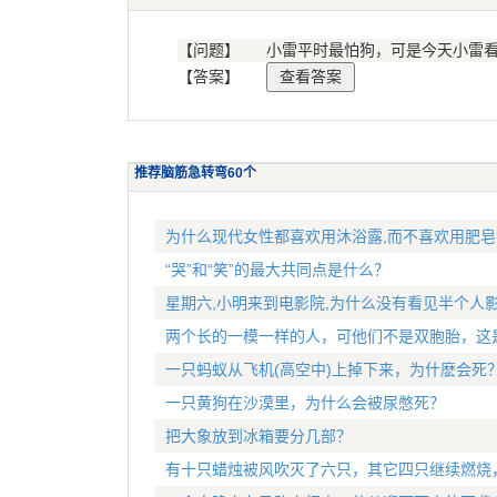
【问题】
小雷平时最怕狗，可是今天小雷
【答案】
推荐脑筋急转弯60个
为什么现代女性都喜欢用沐浴露,而不喜欢用肥皂
“哭”和“笑”的最大共同点是什么？
星期六,小明来到电影院,为什么没有看见半个人影
两个长的一模一样的人，可他们不是双胞胎，这
一只蚂蚁从飞机(高空中)上掉下来，为什麽会死
一只黄狗在沙漠里，为什么会被尿憋死？
把大象放到冰箱要分几部？
有十只蜡烛被风吹灭了六只，其它四只继续燃烧