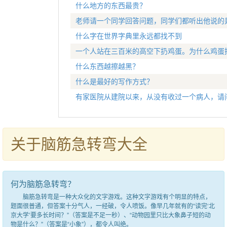
什么地方的东西最贵？
老师请一个同学回答问题，同学们都听出他说的
什么字在世界字典里永远都找不到
一个人站在三百米的高空下扔鸡蛋。为什么鸡蛋
什么东西越擦越黑？
什么是最好的写作方式？
有家医院从建院以来，从没有收过一个病人，请
关于脑筋急转弯大全
何为脑筋急转弯？
脑筋急转弯是一种大众化的文字游戏。这种文字游戏有个明显的特点，
题面很普通，但答案十分气人，一经破，令人喷饭。像早几年就有的“读完‘北
京大学’要多长时间？”（答案是不足一秒）、“动物园里只比大象鼻子短的动
物是什么？”（答案是“小象”），都令人叫绝。