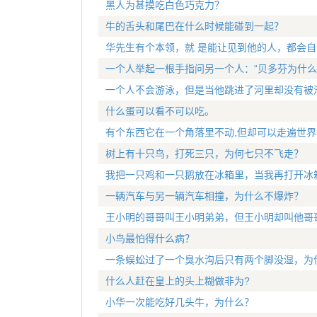
黑人为甚摸吃白色巧克力？
牛的舌头和尾巴在什么时候能碰到一起？
华先生有个本领，就 是能让见到他的人，都会
一个人举起一根手指问另一个人：“贝多芬为什么
一个人不会游泳，但是当他跳进了河里却没有被
什么蛋可以看不可以吃。
有个东西它在一个角落里不动,但却可以走遍世界
树上有十只鸟，打死三只，为何七只不飞走？
我把一只鸡和一只鹅放在冰箱里，当我再打开冰
一辆汽车与另一辆汽车相撞，为什么不爆炸？
王小明的哥哥叫王小明弟弟，但王小明却叫他哥
小鸟最怕得什么病？
一条蜈蚣过了一个臭水沟后只有两个脚没湿，为
什么人赶在皇上的头上糊做非为?
小华一次能吃好几头牛，为什么？