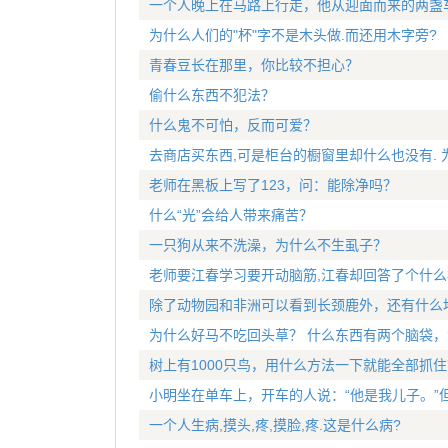
一个人晚上在马路上行走，他从迎面而来的两盏
为什么人们的"杯"字不是木头做.而还用木字旁?
青春豆长在那里，你比较不担心？
偷什么东西不犯法？
什么鬼不可怕，反而可爱？
去商店买东西,可是柜台的橱窗里却什么也没有. 
老师在黑板上写了123，问：能除净吗？
什么“光”会给人带来痛苦？
一只狗从来不洗澡，为什么不生虱子？
老师要江春学习要开动脑筋,江春却回答了个什么
除了动物园和非洲可以看到长颈鹿外，还有什么
为什么好马不吃回头草？ 什么东西有两个脑袋
树上有1000只鸟，用什么方法一下就能全部抓住
小明坐在单车上，开车的人说：“他是我儿子。”
一个人生病,摸头,疼,摸脸,疼.这是什么病?