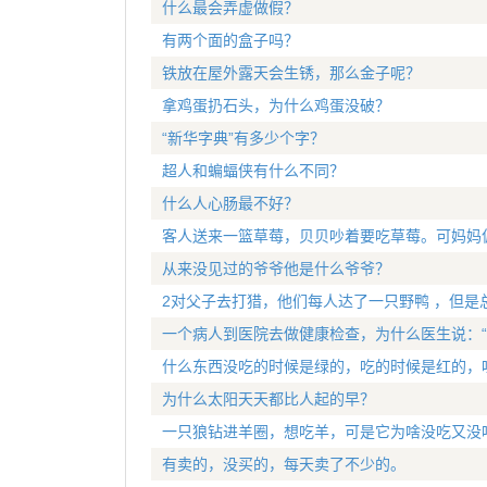
什么最会弄虚做假？
有两个面的盒子吗？
铁放在屋外露天会生锈，那么金子呢？
拿鸡蛋扔石头，为什么鸡蛋没破？
“新华字典”有多少个字？
超人和蝙蝠侠有什么不同？
什么人心肠最不好？
客人送来一篮草莓，贝贝吵着要吃草莓。可妈妈
从来没见过的爷爷他是什么爷爷？
2对父子去打猎，他们每人达了一只野鸭 ，但是
一个病人到医院去做健康检查，为什么医生说：“
什么东西没吃的时候是绿的，吃的时候是红的，
为什么太阳天天都比人起的早？
一只狼钻进羊圈，想吃羊，可是它为啥没吃又没
有卖的，没买的，每天卖了不少的。