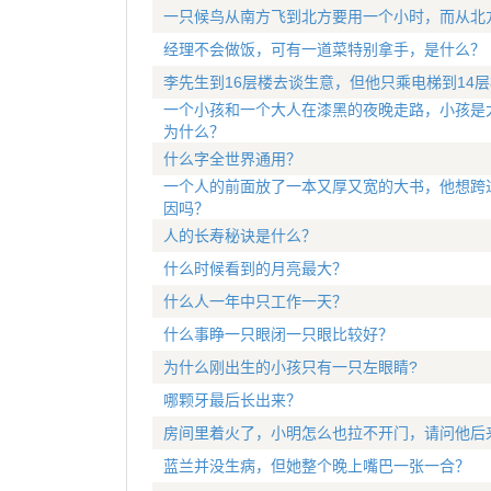
一只候鸟从南方飞到北方要用一个小时，而从北
经理不会做饭，可有一道菜特别拿手，是什么？
李先生到16层楼去谈生意，但他只乘电梯到14
一个小孩和一个大人在漆黑的夜晚走路，小孩是
为什么？
什么字全世界通用？
一个人的前面放了一本又厚又宽的大书，他想跨
因吗？
人的长寿秘诀是什么？
什么时候看到的月亮最大？
什么人一年中只工作一天？
什么事睁一只眼闭一只眼比较好？
为什么刚出生的小孩只有一只左眼睛?
哪颗牙最后长出来？
房间里着火了，小明怎么也拉不开门，请问他后
蓝兰并没生病，但她整个晚上嘴巴一张一合？