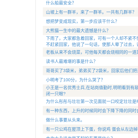
什么船最安全？
山坡上有一群羊，来了一群羊。一共有几群羊？
想把梦变成现实，第一步应该干什么？
大熊猫一生中的最大遗憾是什么？
下雨了，大家都急着回家，可有一个人却不紧不
不赶紧回家，他说了一句话，使那人晕了过去，
老板从来不会烧菜，可他每天都会烧相同的一道
读书人最难堪的事是什么？
哥哥买了3袋米，弟弟买了2袋米，回家后他们把
小明考了100分，为什么哭了？
小王是一名优秀士兵,在站岗值勤时,明明看到有
闭一只眼?
为什么彤彤与壮壮第一次见面就一口咬定壮壮是
有一种东西，上升的时候同时会下降下降的同时
做什么事要从头来。
有一只公鸡在屋顶上下蛋，你说鸡 蛋会从左边