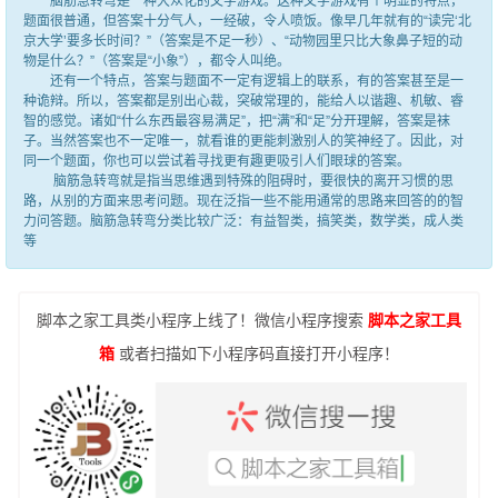
脑筋急转弯是一种大众化的文字游戏。这种文字游戏有个明显的特点，
题面很普通，但答案十分气人，一经破，令人喷饭。像早几年就有的“读完‘北
京大学’要多长时间？”（答案是不足一秒）、“动物园里只比大象鼻子短的动
物是什么？”（答案是“小象”），都令人叫绝。
还有一个特点，答案与题面不一定有逻辑上的联系，有的答案甚至是一
种诡辩。所以，答案都是别出心裁，突破常理的，能给人以谐趣、机敏、睿
智的感觉。诸如“什么东西最容易满足”，把“满”和“足”分开理解，答案是袜
子。当然答案也不一定唯一，就看谁的更能刺激别人的笑神经了。因此，对
同一个题面，你也可以尝试着寻找更有趣更吸引人们眼球的答案。
脑筋急转弯就是指当思维遇到特殊的阻碍时，要很快的离开习惯的思
路，从别的方面来思考问题。现在泛指一些不能用通常的思路来回答的的智
力问答题。脑筋急转弯分类比较广泛：有益智类，搞笑类，数学类，成人类
等
脚本之家工具类小程序上线了！微信小程序搜索
脚本之家工具
箱
或者扫描如下小程序码直接打开小程序！