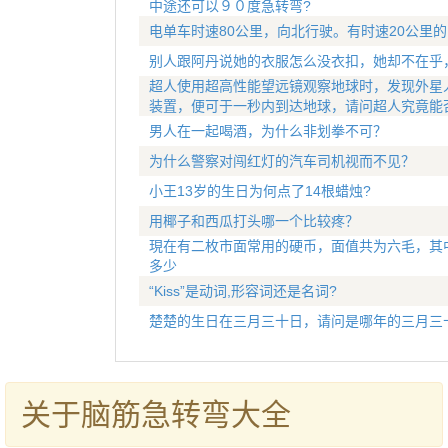
中途还可以９０度急转弯?
电单车时速80公里，向北行驶。有时速20公里
别人跟阿丹说她的衣服怎么没衣扣，她却不在乎
超人使用超高性能望远镜观察地球时，发现外星
装置，便可于一秒内到达地球，请问超人究竟能
男人在一起喝酒，为什么非划拳不可？
为什么警察对闯红灯的汽车司机视而不见？
小王13岁的生日为何点了14根蜡烛?
用椰子和西瓜打头哪一个比较疼？
現在有二枚市面常用的硬币，面值共为六毛，其
多少
“Kiss”是动词,形容词还是名词?
楚楚的生日在三月三十日，请问是哪年的三月三
关于脑筋急转弯大全