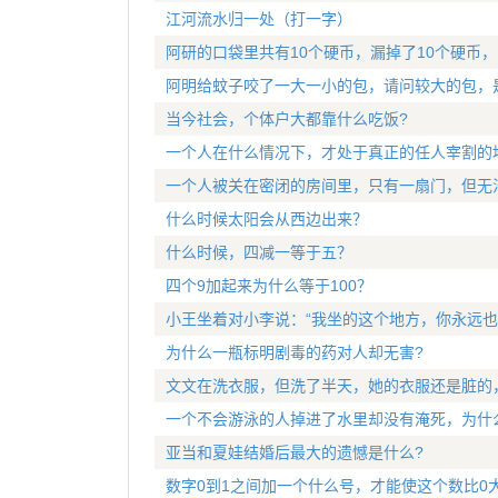
江河流水归一处（打一字）
阿研的口袋里共有10个硬币，漏掉了10个硬币
阿明给蚊子咬了一大一小的包，请问较大的包，
当今社会，个体户大都靠什么吃饭?
一个人在什么情况下，才处于真正的任人宰割的
一个人被关在密闭的房间里，只有一扇门，但无
什么时候太阳会从西边出来？
什么时候，四减一等于五？
四个9加起来为什么等于100？
小王坐着对小李说：“我坐的这个地方，你永远也
为什么一瓶标明剧毒的药对人却无害?
文文在洗衣服，但洗了半天，她的衣服还是脏的
一个不会游泳的人掉进了水里却没有淹死，为什
亚当和夏娃结婚后最大的遗憾是什么?
数字0到1之间加一个什么号，才能使这个数比0