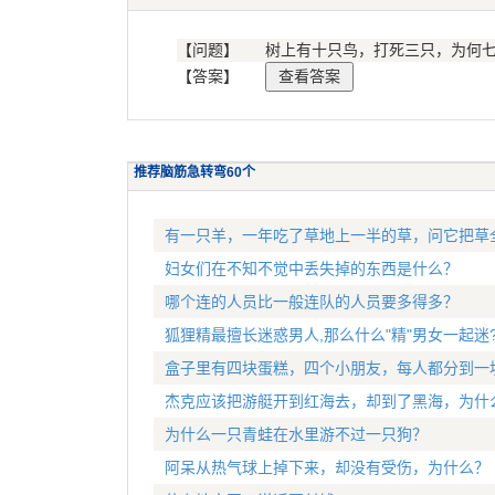
【问题】
树上有十只鸟，打死三只，为何
【答案】
推荐脑筋急转弯60个
有一只羊，一年吃了草地上一半的草，问它把草
妇女们在不知不觉中丢失掉的东西是什么？
哪个连的人员比一般连队的人员要多得多？
狐狸精最擅长迷惑男人,那么什么"精"男女一起迷
盒子里有四块蛋糕，四个小朋友，每人都分到一
杰克应该把游艇开到红海去，却到了黑海，为什
为什么一只青蛙在水里游不过一只狗？
阿呆从热气球上掉下来，却没有受伤，为什么？