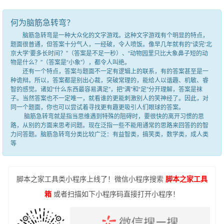
何为脑筋急转弯？
脑筋急转弯是一种大众化的文字游戏。这种文字游戏有个明显的特点，
题面很普通，但答案十分气人，一经破，令人喷饭。像早几年就有的“读完‘北
京大学’要多长时间？”（答案是不足一秒）、“动物园里只比大象鼻子短的动
物是什么？”（答案是“小象”），都令人叫绝。
还有一个特点，答案与题面不一定有逻辑上的联系，有的答案甚至是一
种诡辩。所以，答案都是别出心裁，突破常理的，能给人以谐趣、机敏、睿
智的感觉。诸如“什么东西最容易满足”，把“满”和“足”分开理解，答案是袜
子。当然答案也不一定唯一，就看谁的更能刺激别人的笑神经了。因此，对
同一个题面，你也可以尝试着寻找更有趣更吸引人们眼球的答案。
脑筋急转弯就是指当思维遇到特殊的阻碍时，要很快的离开习惯的思
路，从别的方面来思考问题。现在泛指一些不能用通常的思路来回答的的智
力问答题。脑筋急转弯分类比较广泛：有益智类，搞笑类，数学类，成人类
等
脚本之家工具类小程序上线了！微信小程序搜索
脚本之家工具
箱
或者扫描如下小程序码直接打开小程序！