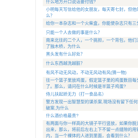
什么地方开口说话要付钱?
小明每天写信给他的女朋友，每天寄七封，但他
么？
给你一本杂志和一个火柴盒，你能使杂志只有三
只能一个人去做的事是什么？
南来北往的二个人，一个挑担，一个背包，他们
了独木桥，为什么
黑头发有什么好处？
什么东西越洗越脏？
有风不动无风动，不动无风动有风(猜一物)
往一个篮子里放鸡蛋，假定篮子里的鸡蛋数目每分
了。那么，请问在什么时候是半篮子鸡蛋?
侍儿扶起娇无力（打一食品名）
警方发现一出智慧型的谋杀案,現场沒有留下任何
破案,为什么
什么酒价格最贵?
有两面与你一样高的大镜子平行竖放，如果你脱
出来，那么，将前后左右上下不留一点缝隙的用
内，当一个裸体的人进到里面，会看到什么？