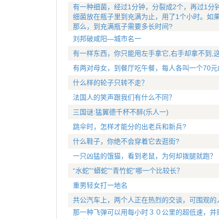
有一种细菌，经过1分钟，分裂成2个，再过1分
细菌放在瓶子里到充满为止，用了1个小时。如
那么，到充满瓶子需要多长时间?
刘邦破咸阳—城市名一
有一样东西，你只能用左手拿它,右手却拿不到,
有两对母女，到餐厅吃午餐，每人各叫一个70元
什么样的轮子只转不走？
法国人的笑声跟我们有什么不同？
三国谜:猛翼德千杯不醉(乐人一)
跳伞时，怎样才能分的出老兵和新兵?
什么鞋子，你绝不会穿着它去逛街?
一只凶猛的饿猫，看到老鼠，为何却拨腿就跑？
“水蛇”“蟒蛇”“青竹蛇”哪一个比较长？
重男轻女打一地名
共公汽车上，两个人正在热烈的交谈，可围观的
那一种飞弹可以用每小时３０公里的超低速，并