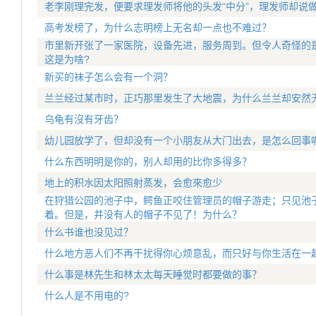
老李刚理完发，便要求理发师将他的头发“中分”，理发师却说
高考发榜了，为什么志明榜上无名却一点也不难过？
市里新开张了一家医院，设备先进，服务周到。但令人奇怪的
这是为啥?
新买的袜子怎么会有一个洞？
兰兰经过某市时，正巧那里发生了大地震，为什么兰兰却安然
乌龟有沒有牙齿？
幼儿园放学了，但却没有一个小朋友从大门出去，是怎么回事
什么东西明明是你的，别人却用的比你多得多？
地上的积水因太阳照射蒸发，会愈來愈少
在狩猎公园的池子中，鳄鱼正咬住管理员的帽子游走；只见池
着。但是，并没有人的帽子不见了！为什么？
什么书谁也没见过？
什么地方恶人们不再干扰得你心烦意乱，而只好与你生活在一
什么事是林先生和林太太每天睡觉时都要做的事？
什么人是不用电的?