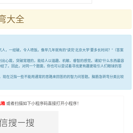
弯大全
，一经破，令人喷饭。像早几年就有的“读完‘北京大学’要多长时间？”（答案
出心裁，突破常理的，能给人以谐趣、机敏、睿智的感觉。诸如“什么东西最容
笑神经了。因此，对同一个题面，你也可以尝试着寻找更有趣更吸引人们眼球的答
现在泛指一些不能用通常的思路来回答的的智力问答题。脑筋急转弯分类比较
具箱
或者扫描如下小程序码直接打开小程序！