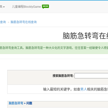
具
儿童编程BlocklyGame
查询
脑筋急转弯在线查询
脑筋急转弯在
筋急转弯查询工具。脑筋急转弯是一种大众化的文字游戏，往往答案一经破便令人喷
搜索脑筋急转弯:
输入最短的关键字，如查
男人
相关的脑筋急
脑筋急转弯
> 问题