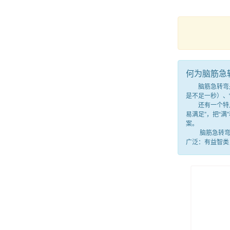
何为脑筋急
脑筋急转弯是一
是不足一秒）、
还有一个特点，
易满足”，把“
案。
脑筋急转弯就
广泛：有益智类