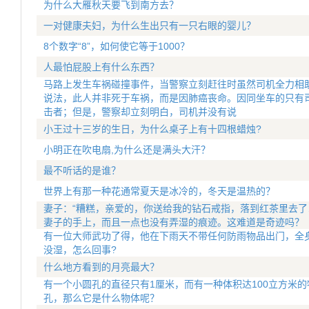
为什么大雁秋天要飞到南方去？
一对健康夫妇，为什么生出只有一只右眼的婴儿？
8个数字“8”，如何使它等于1000？
人最怕屁股上有什么东西？
马路上发生车祸碰撞事件，当警察立刻赶往时虽然司机全力相
说法，此人并非死于车祸，而是因肺癌丧命。因同坐车的只有
击者；但是，警察却立刻明白，司机并没有说
小王过十三岁的生日，为什么桌子上有十四根蜡烛?
小明正在吹电扇,为什么还是满头大汗？
最不听话的是谁？
世界上有那一种花通常夏天是冰冷的，冬天是温热的？
妻子：“糟糕，亲爱的，你送给我的钻石戒指，落到红茶里去了
妻子的手上，而且一点也没有弄湿的痕迹。这难道是奇迹吗？
有一位大师武功了得，他在下雨天不带任何防雨物品出门，全
没湿，怎么回事?
什么地方看到的月亮最大？
有一个小圆孔的直径只有1厘米，而有一种体积达100立方米
孔，那么它是什么物体呢？