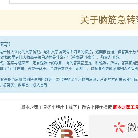
关于脑筋急转
转弯？
种大众化的文字游戏。这种文字游戏有个明显的特点，题面很普通，但答案十分气人
“动物园里只比大象鼻子短的动物是什么？”（答案是“小象”），都令人叫绝。
答案与题面不一定有逻辑上的联系，有的答案甚至是一种诡辩。所以，答案都是别
满”和“足”分开理解，答案是袜子。当然答案也不一定唯一，就看谁的更能刺激别人的
是指当思维遇到特殊的阻碍时，要很快的离开习惯的思路，从别的方面来思考问题。
，搞笑类，数学类，成人类等
脚本之家工具类小程序上线了！微信小程序搜索
脚本之家工