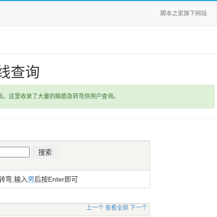
脚本之家旗下网站
线查询
饭。这里收录了大量的脑筋急转弯供用户查询。
转弯,输入
男
后按Enter即可
上一个
查看全部
下一个