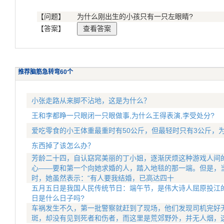
【问题】
为什么刚出生的小孩只有一只左眼睛?
【答案】
推荐脑筋急转弯60个
小张走路从来脚不沾地，这是为什么？
王和李都睁一只眼闭一只眼做事,为什么王得表演,李受处分?
爱吃零食的小王体重最重时有50公斤，但最轻时只有3公斤，
东西掉了该怎么办？
芳龄二十四，自认窈窕美丽的丁小姐，逐渐厌烦这种游戏人间
心——要和第一个向她求婚的人，踏入地毯的那一端。但是，
时，她虽然表示：“有人要我结婚，已高达四十
五月五日是我国人民传统节日：端午节，是伟大诗人屈原投江
日是什么日子吗?
车祸发生不久，第一批警察就赶到了现场，他们发现司机完好
斑，却没有见到死者和伤者，而这里是荒郊野外，并无人烟，