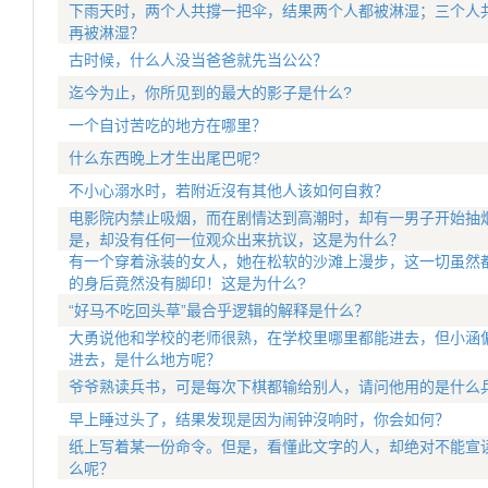
下雨天时，两个人共撐一把伞，结果两个人都被淋湿；三个人
再被淋湿？
古时候，什么人没当爸爸就先当公公？
迄今为止，你所见到的最大的影子是什么?
一个自讨苦吃的地方在哪里？
什么东西晚上才生出尾巴呢?
不小心溺水时，若附近沒有其他人该如何自救？
电影院内禁止吸烟，而在剧情达到高潮时，却有一男子开始抽
是，却没有任何一位观众出来抗议，这是为什么？
有一个穿着泳装的女人，她在松软的沙滩上漫步，这一切虽然
的身后竟然没有脚印！这是为什么?
“好马不吃回头草”最合乎逻辑的解释是什么？
大勇说他和学校的老师很熟，在学校里哪里都能进去，但小涵
进去，是什么地方呢？
爷爷熟读兵书，可是每次下棋都输给别人，请问他用的是什么
早上睡过头了，结果发现是因为闹钟沒响时，你会如何？
纸上写着某一份命令。但是，看懂此文字的人，却绝对不能宣
么呢？