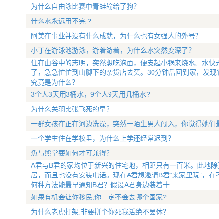
为什么自由泳比赛中青蛙输给了狗？
什么水永远用不完 ?
阿美在事业并没有什么成就，为什么也有女强人的外号？
小丁在游泳池游泳，游着游着，为什么水突然变深了？
住在山谷中的志明，突然想吃泡面，便支起小锅来烧水。水快
了，急急忙忙到山脚下的杂货店去买。30分钟后回到家，发现
究竟是为什么？
3个人3天用3桶水，9个人9天用几桶水?
为什么关羽比张飞死的早？
一群女孩在正在河边洗澡，突然一陌生男人闯入，你觉得她们
一个学生住在学校里，为什么上学还经常迟到？
魚与熊掌要如何才可兼得？
A君与B君的家均位于新兴的住宅地，相距只有一百米。此地除
居，而且也没有安装电话。现在A君想邀请B君“来家里玩”，在
何种方法能最早通知B君？假设A君身边装着十
如果有机会让你移民,你一定不会去哪个国家?
为什么老虎打架,非要拼个你死我活绝不罢休？