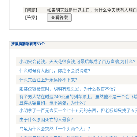
【问题】
如果明天就是世界末日，为什么今天就有人想自
【答案】
推荐脑筋急转弯53个
小明只会花钱，天天花很多钱,可最后却成了百万富翁,为什么?
什么时候有人敲门，你绝不会说请进?
什么东西往上升永远掉不下来？
服裝仪容检查时，明明有理头发，为什么教官不信？
有个男人站在时速240公里的列车顶上，虽然他不是一个会飞
显得从容自如，毫不紧张，为什么？
小明拿了一百元去买一个七十五元的东西，但老板却只找了五
由于什么原因死亡的人最多？
乌龟为什么会突然「一个头两个大」？