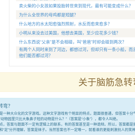
卖火柴的小女孩如果投胎转世來到现代，最有可能变成什么？
为什么全世界的母鸡都是短腿？
什么地方的水太阳愈強烈照射，水反而愈來愈多？
小明从来没去过美国，他想去美国，至少应花多少钱？
什么东西说“父亲”是不会相碰，叫“爸爸”时却会碰到两次？
有两个人同时来到了河边，都想过河，但却只有一条小船，而
他们能否都过河？
关于脑筋急转
转弯？
种大众化的文字游戏。这种文字游戏有个明显的特点，题面很普通，但答案十分气人
“动物园里只比大象鼻子短的动物是什么？”（答案是“小象”），都令人叫绝。
答案与题面不一定有逻辑上的联系，有的答案甚至是一种诡辩。所以，答案都是别
满”和“足”分开理解，答案是袜子。当然答案也不一定唯一，就看谁的更能刺激别人的