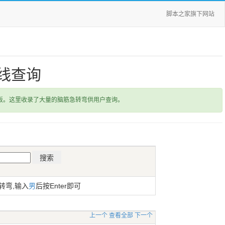
脚本之家旗下网站
线查询
饭。这里收录了大量的脑筋急转弯供用户查询。
转弯,输入
男
后按Enter即可
上一个
查看全部
下一个