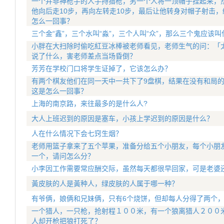
一个并非神枪手的人手持猎枪，另一个人将一顶帽子挂起来，
他向后走10步，再向左转走10步，最后让他转身对帽子射击
怎么一回事？
三个金“鑫”，三个水叫“淼”，三个人叫“众”，那么三个鬼应该叫
小胖在大扫除时偷吃紅豆冰棒被老师看见，老师生气的问：「太
说了什么，害老师差点当场昏倒？
芳芳在学校门口将学生证掉了，它该怎么办？
有两个棋友他们在同一天中一共下了9盘棋，结果在没有和局
这是怎么一回事？
上海的南京路，来往最多的是什么人?
大人上班迟到的原因是塞车，小孩上学迟到的原因是什么？
人在什么情况下会七窍生烟？
老师用篮子拿来了五个苹果，准备分给五个小朋友，每个小朋
一个，请问怎么分？
小李因工作需要常应酬交际，虽然每天都很早回家，可是老婆
黃皮肤的人是黃种人，绿皮肤的人属于哪一种？
有爷俩，娘俩和兄妹俩，只有6个烧饼，但却每人分得了两个
一个猎人，一只枪，抢射程１００米，有一个狼离猎人２００
人却开枪把狼打死了？