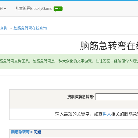
具
儿童编程BlocklyGame
查询
脑筋急转弯在线查询
脑筋急转弯在
筋急转弯查询工具。脑筋急转弯是一种大众化的文字游戏，往往答案一经破便令人喷
搜索脑筋急转弯:
输入最短的关键字，如查
男人
相关的脑筋急
脑筋急转弯
> 问题