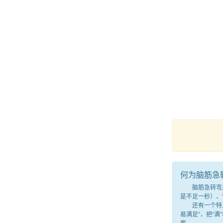
何为脑筋急
脑筋急转弯是一
是不足一秒）、
还有一个特点，
易满足”，把“