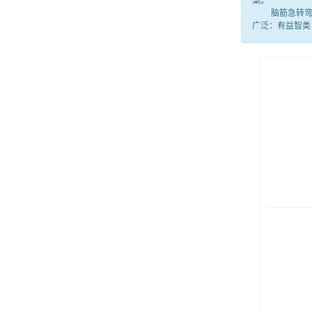
案。
脑筋急转弯就
广泛：有益智类