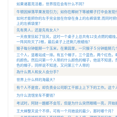
如果诸葛亮活着，世界现在会有什么不同？
牛顿因掉落苹果发现引力；如你在椰树下等被椰子打中会发现
如何才能把你的左手完全放在你穿在身上的右裤袋里,而同时把
上的左裤袋里？
先有男人，还是先有女人?
一天夜里狂起了狂风，这时一个桌子上总共有12支点燃的蜡烛
一阵风吹灭了2根，最后桌子上还剩几根蜡烛？
猴子每分钟能掰一个玉米，在果园里，一只猴子５分钟能掰几
三个人，竖着站成一排。有五个帽子，三个蓝色，两个红色，
的颜色。然后问第一个人带的什么颜色的帽子，他说不知道，
色的帽子，同样说不知道，又问第三个人带的
為什么男人和女人会分手？
世界上什么样的海最大？
有个人不是官，却负责全公司职工干部上上下下的工作。这个
为什么流氓坐车不要钱？
考试时，阿财一題都不会写，但是为什么突然眼睛一亮，开始
王大婶整天说个不停，可有一个月她说的最少，那时哪个月？