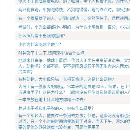
今天下午到旺角看电影，到了旺角，半个人也看不見，为什么
两只狗赛跑，甲狗跑得快，乙狗跑得慢，跑到终点时，哪只狗
有一个眼睛瞎了的人，走到山崖边上，突然停住了，然后往回
考试时，小光全部都抄小明的，为什么小明得到一百分，小光
什么照片看不出照的是谁？
小胖为什么吃两个便当？
时钟敲了十三下,请问现在该做什么呢
地球末日来临。地球上最后一位男人正坐在书桌前写遗书，突
人，动物吗？全都不是。更不是因风或石子等无生命的东西发
门声呢？
有种动物，大小像只猫，长相又像虎，这是什么动物?
大海上有一艘很大的舰艇，它本来的定员是60人，结果，在上
沉进海里了！这是为什么？（船内没有怀孕以及体重过重的人
一本书放在地上什么地方你跨不过去？
养过电子鸡和电子狗的人，会有什么感受？
有一个年轻人，他要过一条河去办事；但是，这条河没有船也
过河，只一个小时的时间他便游到了对岸，当天下午，河水的
要的是他的游泳速度也没有变，可是他竟用了