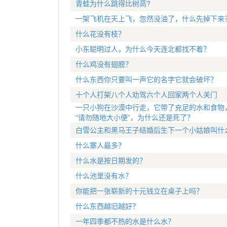
青蛙为什么跳得比树高?
一架飞机在天上飞，忽然没油了，什么先掉下来
什么花没有枝？
小东聪明过人，为什么今天连北都找不着？
什么鸡没有翅膀？
什么东西你只要叫一声它的名字它就会破坏？
十个人打架八个人劝驾六个人回家两个人关门
一只小狗在沙漠中行走，它带了充足的水和食物
“请勿随地大小便”，为什么还是死了？
白雪公主和黑马王子结婚后生下一个小姑娘叫什
什么寨人最多？
什么水是按日期发的？
什么池里没有水？
你能把一张崭新的十元钱立在桌子上吗？
什么东西越旧越好？
一年四季都不热的水是什么水？