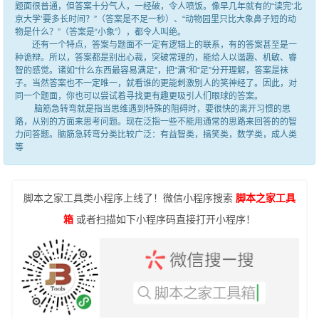
题面很普通，但答案十分气人，一经破，令人喷饭。像早几年就有的“读完‘北
京大学’要多长时间？”（答案是不足一秒）、“动物园里只比大象鼻子短的动
物是什么？”（答案是“小象”），都令人叫绝。
还有一个特点，答案与题面不一定有逻辑上的联系，有的答案甚至是一
种诡辩。所以，答案都是别出心裁，突破常理的，能给人以谐趣、机敏、睿
智的感觉。诸如“什么东西最容易满足”，把“满”和“足”分开理解，答案是袜
子。当然答案也不一定唯一，就看谁的更能刺激别人的笑神经了。因此，对
同一个题面，你也可以尝试着寻找更有趣更吸引人们眼球的答案。
脑筋急转弯就是指当思维遇到特殊的阻碍时，要很快的离开习惯的思
路，从别的方面来思考问题。现在泛指一些不能用通常的思路来回答的的智
力问答题。脑筋急转弯分类比较广泛：有益智类，搞笑类，数学类，成人类
等
脚本之家工具类小程序上线了！微信小程序搜索
脚本之家工具
箱
或者扫描如下小程序码直接打开小程序！