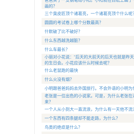
爸爸买了一支钢笔给小阳。小阳就在白纸上画了
画的？
三个臭皮匠顶个诸葛亮，一个诸葛亮顶个什么呢
圆圆的考试卷上哪个分数最高？
什默破了比不破好？
什么东西越洗越脏？
什么车最长？
小丽对小花说：“后天的大前天的后天也就是昨天
的生日会。小花应该什么时候去呢？
什么老鼠跑的最快
什么火没有烟？
小明跟爸爸妈妈去外国旅行。不会外语的小明为
老张是一位出色的小说家。可是，为什么老张在
来？
一个人从小到大一直流浪，为什么有一天他不流
一个东西有四条腿却不能走路，为什么？
鸟类的绝症是什么？