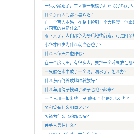
一只小猪跑了，主人拿一根棍子赶它,院子特别大
什么东西人们都不喜欢吃？
有一个盲人走路，在路上捡到一个大鸭梨，他拿
这国家的名是什么？
雨下大了，人们都争先恐后地往前跑，可是阿呆
小华才四岁为什么就当爸爸了？
什么人每天弄虚作假？
在一个房间里，有很多人，要把一个萍果放在哪
一只船在水中破了一个洞，漏水了，怎么办？
什么东西倒着放比顺着放好？
什么车用绳子拽动了轮子也跑不起来？
一个人用一根米线上吊,他死了.他是怎么死的?
哭和笑有什么相同之处？
火箭为什么飞的那么快?
睡美人最怕什么？