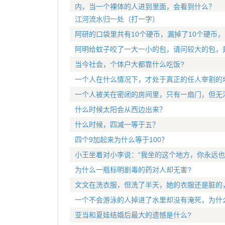
内，当一个裸体的人进到里面，会看到什么？
江河流水归一处（打一字）
阿研的口袋里共有10个硬币，漏掉了10个硬币
阿明给蚊子咬了一大一小的包，请问较大的包，
当今社会，个体户大都靠什么吃饭?
一个人在什么情况下，才处于真正的任人宰割的
一个人被关在密闭的房间里，只有一扇门，但无
什么时候太阳会从西边出来？
什么时候，四减一等于五？
四个9加起来为什么等于100？
小王坐着对小李说：“我坐的这个地方，你永远也
为什么一瓶标明剧毒的药对人却无害?
文文在洗衣服，但洗了半天，她的衣服还是脏的
一个不会游泳的人掉进了水里却没有淹死，为什
亚当和夏娃结婚后最大的遗憾是什么?