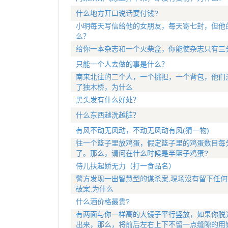
什么地方开口说话要付钱?
小明每天写信给他的女朋友，每天寄七封，但他
么？
给你一本杂志和一个火柴盒，你能使杂志只有三
只能一个人去做的事是什么？
南来北往的二个人，一个挑担，一个背包，他们
了独木桥，为什么
黑头发有什么好处？
什么东西越洗越脏？
有风不动无风动，不动无风动有风(猜一物)
往一个篮子里放鸡蛋，假定篮子里的鸡蛋数目每分
了。那么，请问在什么时候是半篮子鸡蛋?
侍儿扶起娇无力（打一食品名）
警方发现一出智慧型的谋杀案,現场沒有留下任何
破案,为什么
什么酒价格最贵?
有两面与你一样高的大镜子平行竖放，如果你脱
出来，那么，将前后左右上下不留一点缝隙的用