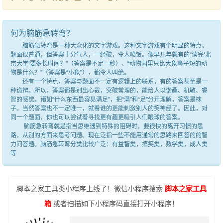
何为脑筋急转弯？
脑筋急转弯是一种大众化的文字游戏。这种文字游戏有个明显的特点，
题面很普通，但答案十分气人，一经破，令人喷饭。像早几年就有的“读完‘北
京大学’要多长时间？”（答案是不足一秒）、“动物园里只比大象鼻子短的动
物是什么？”（答案是“小象”），都令人叫绝。
还有一个特点，答案与题面不一定有逻辑上的联系，有的答案甚至是一
种诡辩。所以，答案都是别出心裁，突破常理的，能给人以谐趣、机敏、睿
智的感觉。诸如“什么东西最容易满足”，把“满”和“足”分开理解，答案是袜
子。当然答案也不一定唯一，就看谁的更能刺激别人的笑神经了。因此，对
同一个题面，你也可以尝试着寻找更有趣更吸引人们眼球的答案。
脑筋急转弯就是指当思维遇到特殊的阻碍时，要很快的离开习惯的思
路，从别的方面来思考问题。现在泛指一些不能用通常的思路来回答的的智
力问答题。脑筋急转弯分类比较广泛：有益智类，搞笑类，数学类，成人类
等
脚本之家工具类小程序上线了！微信小程序搜索
脚本之家工具
箱
或者扫描如下小程序码直接打开小程序！