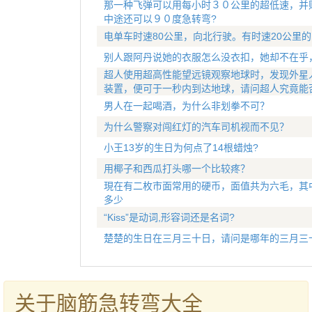
那一种飞弹可以用每小时３０公里的超低速，并
中途还可以９０度急转弯?
电单车时速80公里，向北行驶。有时速20公里
别人跟阿丹说她的衣服怎么没衣扣，她却不在乎
超人使用超高性能望远镜观察地球时，发现外星
装置，便可于一秒内到达地球，请问超人究竟能
男人在一起喝酒，为什么非划拳不可？
为什么警察对闯红灯的汽车司机视而不见？
小王13岁的生日为何点了14根蜡烛?
用椰子和西瓜打头哪一个比较疼？
現在有二枚市面常用的硬币，面值共为六毛，其
多少
“Kiss”是动词,形容词还是名词?
楚楚的生日在三月三十日，请问是哪年的三月三
关于脑筋急转弯大全