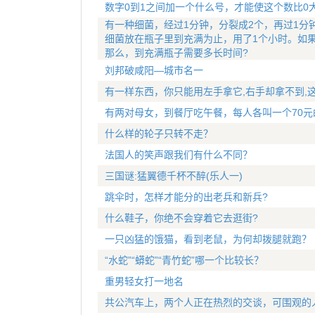
数字0到1之间加一个什么号，才能使这个数比0
有一种细菌，经过1分钟，分裂成2个，再过1分
细菌放在瓶子里到充满为止，用了1个小时。如
那么，到充满瓶子需要多长时间?
刘邦破咸阳—城市名一
有一样东西，你只能用左手拿它,右手却拿不到,
有两对母女，到餐厅吃午餐，每人各叫一个70元
什么样的轮子只转不走？
法国人的笑声跟我们有什么不同？
三国谜:猛翼德千杯不醉(乐人一)
跳伞时，怎样才能分的出老兵和新兵?
什么鞋子，你绝不会穿着它去逛街?
一只凶猛的饿猫，看到老鼠，为何却拨腿就跑？
“水蛇”“蟒蛇”“青竹蛇”哪一个比较长？
重男轻女打一地名
共公汽车上，两个人正在热烈的交谈，可围观的