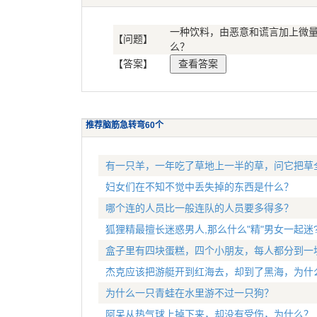
一种饮料，由恶意和谎言加上微
【问题】
么？
【答案】
推荐脑筋急转弯60个
有一只羊，一年吃了草地上一半的草，问它把草
妇女们在不知不觉中丢失掉的东西是什么？
哪个连的人员比一般连队的人员要多得多？
狐狸精最擅长迷惑男人,那么什么"精"男女一起迷
盒子里有四块蛋糕，四个小朋友，每人都分到一
杰克应该把游艇开到红海去，却到了黑海，为什
为什么一只青蛙在水里游不过一只狗？
阿呆从热气球上掉下来，却没有受伤，为什么？