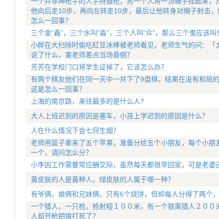
一个并非神枪手的人手持猎枪，另一个人将一顶帽子挂起来，
他向后走10步，再向左转走10步，最后让他转身对帽子射击
怎么一回事？
三个金“鑫”，三个水叫“淼”，三个人叫“众”，那么三个鬼应该叫
小胖在大扫除时偷吃紅豆冰棒被老师看见，老师生气的问：「太
说了什么，害老师差点当场昏倒？
芳芳在学校门口将学生证掉了，它该怎么办？
有两个棋友他们在同一天中一共下了9盘棋，结果在没有和局
这是怎么一回事？
上海的南京路，来往最多的是什么人?
大人上班迟到的原因是塞车，小孩上学迟到的原因是什么？
人在什么情况下会七窍生烟？
老师用篮子拿来了五个苹果，准备分给五个小朋友，每个小朋
一个，请问怎么分？
小李因工作需要常应酬交际，虽然每天都很早回家，可是老婆
黃皮肤的人是黃种人，绿皮肤的人属于哪一种？
有爷俩，娘俩和兄妹俩，只有6个烧饼，但却每人分得了两个
一个猎人，一只枪，抢射程１００米，有一个狼离猎人２００
人却开枪把狼打死了？