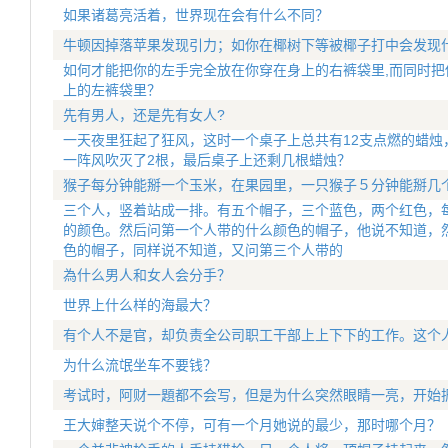
如果诸葛亮活着，世界现在会有什么不同？
牛顿因掉落苹果发现引力；如你在椰树下等被椰子打中会发现
如何才能把你的左手完全放在你穿在身上的右裤袋里,而同时把
上的左裤袋里？
先有男人，还是先有女人?
一天夜里狂起了狂风，这时一个桌子上总共有12支点燃的蜡烛
一阵风吹灭了2根，最后桌子上还剩几根蜡烛？
猴子每分钟能掰一个玉米，在果园里，一只猴子５分钟能掰几
三个人，竖着站成一排。有五个帽子，三个蓝色，两个红色，
的颜色。然后问第一个人带的什么颜色的帽子，他说不知道，
色的帽子，同样说不知道，又问第三个人带的
為什么男人和女人会分手？
世界上什么样的海最大？
有个人不是官，却负责全公司职工干部上上下下的工作。这个
为什么流氓坐车不要钱？
考试时，阿财一題都不会写，但是为什么突然眼睛一亮，开始
王大婶整天说个不停，可有一个月她说的最少，那时哪个月？