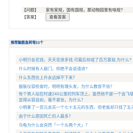
【问题】
家有家规，国有国规，那动物园里有啥规?
【答案】
推荐脑筋急转弯53个
小明只会花钱，天天花很多钱,可最后却成了百万富翁,为什么?
什么时候有人敲门，你绝不会说请进?
什么东西往上升永远掉不下来？
服裝仪容检查时，明明有理头发，为什么教官不信？
有个男人站在时速240公里的列车顶上，虽然他不是一个会飞
显得从容自如，毫不紧张，为什么？
小明拿了一百元去买一个七十五元的东西，但老板却只找了五
由于什么原因死亡的人最多？
乌龟为什么会突然「一个头两个大」？