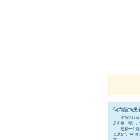
何为脑筋急
脑筋急转弯是一
是不足一秒）、
还有一个特点，
易满足”，把“