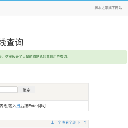
脚本之家旗下网站
线查询
饭。这里收录了大量的脑筋急转弯供用户查询。
转弯,输入
男
后按Enter即可
上一个
查看全部
下一个