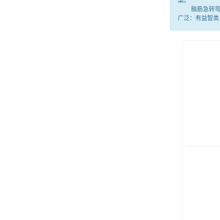
案。
脑筋急转弯就
广泛：有益智类