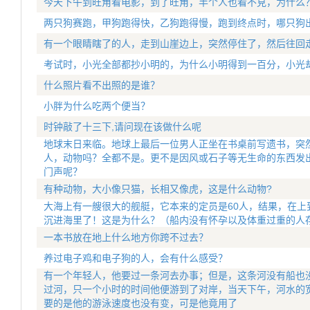
今天下午到旺角看电影，到了旺角，半个人也看不見，为什么
两只狗赛跑，甲狗跑得快，乙狗跑得慢，跑到终点时，哪只狗
有一个眼睛瞎了的人，走到山崖边上，突然停住了，然后往回
考试时，小光全部都抄小明的，为什么小明得到一百分，小光
什么照片看不出照的是谁？
小胖为什么吃两个便当？
时钟敲了十三下,请问现在该做什么呢
地球末日来临。地球上最后一位男人正坐在书桌前写遗书，突
人，动物吗？全都不是。更不是因风或石子等无生命的东西发
门声呢？
有种动物，大小像只猫，长相又像虎，这是什么动物?
大海上有一艘很大的舰艇，它本来的定员是60人，结果，在上
沉进海里了！这是为什么？（船内没有怀孕以及体重过重的人
一本书放在地上什么地方你跨不过去？
养过电子鸡和电子狗的人，会有什么感受？
有一个年轻人，他要过一条河去办事；但是，这条河没有船也
过河，只一个小时的时间他便游到了对岸，当天下午，河水的
要的是他的游泳速度也没有变，可是他竟用了