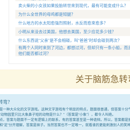
卖火柴的小女孩如果投胎转世來到现代，最有可能变成什么？
为什么全世界的母鸡都是短腿？
什么地方的水太阳愈強烈照射，水反而愈來愈多？
小明从来没去过美国，他想去美国，至少应花多少钱？
什么东西说“父亲”是不会相碰，叫“爸爸”时却会碰到两次？
有两个人同时来到了河边，都想过河，但却只有一条小船，而
他们能否都过河？
关于脑筋急转
转弯？
种大众化的文字游戏。这种文字游戏有个明显的特点，题面很普通，但答案十分气人
“动物园里只比大象鼻子短的动物是什么？”（答案是“小象”），都令人叫绝。
答案与题面不一定有逻辑上的联系，有的答案甚至是一种诡辩。所以，答案都是别
满”和“足”分开理解，答案是袜子。当然答案也不一定唯一，就看谁的更能刺激别人的