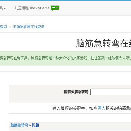
具
儿童编程BlocklyGame
查询
脑筋急转弯在线查询
脑筋急转弯在
筋急转弯查询工具。脑筋急转弯是一种大众化的文字游戏，往往答案一经破便令人喷
搜索脑筋急转弯:
输入最短的关键字，如查
男人
相关的脑筋急
脑筋急转弯
> 问题