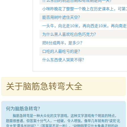
什么东西的制造日期和有效期是同一天？
小咪昨晚花了整整一个晚上在历史课本上，可第
能否用树叶遮住天空？
一头牛，向北走10米，再向西走10米，再向南
为什么黑人喜欢吃白色巧克力？
把8分成两半，是多少？
口吃的人最吃亏的是？
什么东西使人哭笑不得？
关于脑筋急转弯大全
何为脑筋急转弯？
脑筋急转弯是一种大众化的文字游戏。这种文字游戏有个明显的特点，
题面很普通，但答案十分气人，一经破，令人喷饭。像早几年就有的“读完‘北
京大学’要多长时间？”（答案是不足一秒）、“动物园里只比大象鼻子短的动