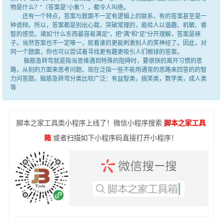
物是什么？”（答案是“小象”），都令人叫绝。
还有一个特点，答案与题面不一定有逻辑上的联系，有的答案甚至是一
种诡辩。所以，答案都是别出心裁，突破常理的，能给人以谐趣、机敏、睿
智的感觉。诸如“什么东西最容易满足”，把“满”和“足”分开理解，答案是袜
子。当然答案也不一定唯一，就看谁的更能刺激别人的笑神经了。因此，对
同一个题面，你也可以尝试着寻找更有趣更吸引人们眼球的答案。
脑筋急转弯就是指当思维遇到特殊的阻碍时，要很快的离开习惯的思
路，从别的方面来思考问题。现在泛指一些不能用通常的思路来回答的的智
力问答题。脑筋急转弯分类比较广泛：有益智类，搞笑类，数学类，成人类
等
脚本之家工具类小程序上线了！微信小程序搜索
脚本之家工具
箱
或者扫描如下小程序码直接打开小程序！