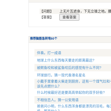
【问题】
上无片瓦遮身，下无立锥之地。
【答案】
推荐脑筋急转弯60个
伴奏。打一成语
地球上什么东西每天要走的距离最远?
被鳄鱼咬和被鲨鱼咬后的感觉有什么不同?
环球旅行。猜一现代香港名星名
小戴手里拿着火柴走到厨房，这有一个煤气灶和
该先点燃什么？
什么时候最好还是要高高举起你的双手好些?
不相信恋人。猜一公安用语
爸爸问小明，什么东西浑身都是漂亮的羽毛，每