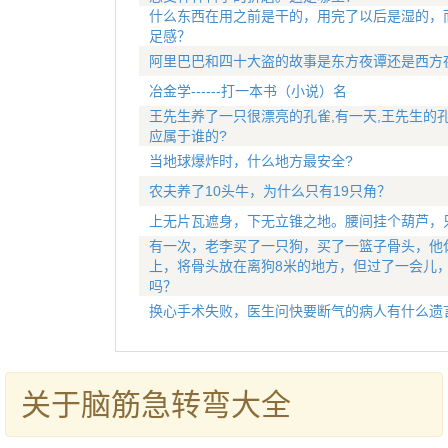
什么东西在用之前是干的，用完了以后是湿的，
足感？
阿里巴巴和四十大盗的故事是东方夜谭还是西方
冶金学------打一本书（小说）名
王先生养了一只很漂亮的孔雀,有一天,王先生的
应属于谁的?
当地球爆炸时，什么地方最安全?
农夫养了10头牛，为什么只有19只角？
上无片瓦遮身，下无立锥之地。腰间挂个葫芦，
有一次，老李买了一只狗，买了一篮子骨头，他
上，将骨头放在离狗8米的地方，但过了一会儿
吗？
换心手术失败，医生问快要断气的病人有什么遗
关于脑筋急转弯大全