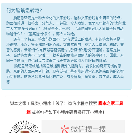
何为脑筋急转弯？
脑筋急转弯是一种大众化的文字游戏。这种文字游戏有个明显的特点，
题面很普通，但答案十分气人，一经破，令人喷饭。像早几年就有的“读完‘北
京大学’要多长时间？”（答案是不足一秒）、“动物园里只比大象鼻子短的动
物是什么？”（答案是“小象”），都令人叫绝。
还有一个特点，答案与题面不一定有逻辑上的联系，有的答案甚至是一
种诡辩。所以，答案都是别出心裁，突破常理的，能给人以谐趣、机敏、睿
智的感觉。诸如“什么东西最容易满足”，把“满”和“足”分开理解，答案是袜
子。当然答案也不一定唯一，就看谁的更能刺激别人的笑神经了。因此，对
同一个题面，你也可以尝试着寻找更有趣更吸引人们眼球的答案。
脑筋急转弯就是指当思维遇到特殊的阻碍时，要很快的离开习惯的思
路，从别的方面来思考问题。现在泛指一些不能用通常的思路来回答的的智
力问答题。脑筋急转弯分类比较广泛：有益智类，搞笑类，数学类，成人类
等
脚本之家工具类小程序上线了！微信小程序搜索
脚本之家工具
箱
或者扫描如下小程序码直接打开小程序！