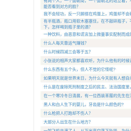
有两个人，一个面朝南，一个面朝北的站立着，
能否看到对方的脸？
我不会轻功，反一只脚搭在鸡蛋上，鸡蛋却不会
有半瓶酒，瓶口用软木塞塞住，在不敲碎瓶子，
下，怎样喝到瓶子里的酒？
一种饮料，由恶意和谎言加上微量事实配制而成
什么人每天靠运气赚钱？
什么时候四减三会等于五？
小张说的相声大家都喜欢听，为什么他有的时候
什么东西有五个头，但人不觉的它怪呢?
如果明天就是世界末日，为什么今天就有人想自
什么是在废除死刑制度之后的民主、法治国度里
在一个寒冷冬日清晨，有一位西装革履的先生在
黑人和白人生下的婴儿，牙齿是什么颜色的?
什么枪把人打跑却不伤人？
大部分人出生在什么地方？
一架飞机坐满了人，从万米高空落下坠毁，为什