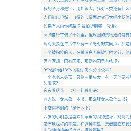
猪的全身都是宝，用处很大，猪对人类还有什么
人们能以坦然、自得的心情面对贷币大幅度贬值
如果有人向你问路,你最怕听到哪一句话?
高骑自行车骑了十公里，但周围的景物始终没有
每对夫妻在生活中都有一个绝对的共同点，那是
一个被指控的人，在其清白无辜被证明之前，他
家有家规，国有国规，那动物园里有啥规?
9个橙分给13个小朋友,怎么分才公平?
一个老老人头顶上只剩三根头发，有一天他要参
头发呢？
夜夜看落花 （打一礼貌用语）
有人说，女人象一本书，那么胖女人象什么书？
书店买不到的书是什么书？
六岁的小明总是喜欢把家里的闹钟整坏，妈妈为
没有铁栏杆的牢笼。在这种牢里，患者面临现代
忍受种种科学的折磨。这是哪里？