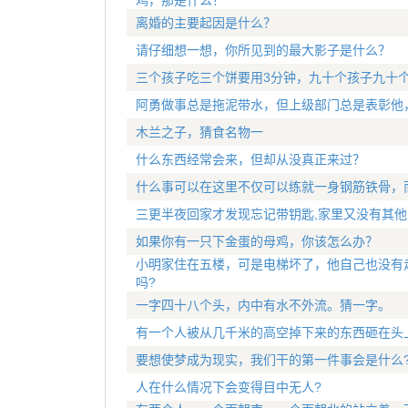
鸡，那是什么？
离婚的主要起因是什么？
请仔细想一想，你所见到的最大影子是什么？
三个孩子吃三个饼要用3分钟，九十个孩子九十个
阿勇做事总是拖泥带水，但上级部门总是表彰他
木兰之子，猜食名物一
什么东西经常会来，但却从没真正来过？
什么事可以在这里不仅可以练就一身钢筋铁骨，而
三更半夜回家才发现忘记带钥匙,家里又没有其他
如果你有一只下金蛋的母鸡，你该怎么办？
小明家住在五楼，可是电梯坏了，他自己也没有
吗?
一字四十八个头，内中有水不外流。猜一字。
有一个人被从几千米的高空掉下来的东西砸在头
要想使梦成为现实，我们干的第一件事会是什么
人在什么情况下会变得目中无人?