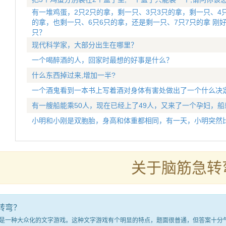
有一堆鸡蛋，2只2只的拿，剩一只、3只3只的拿，剩一只、4只
的拿，也剩一只、6只6只的拿，还是剩一只、7只7只的拿 刚
只？
现代科学家，大部分出生在哪里？
一个喝醉酒的人，回家时最想的好事是什么？
什么东西掉过来,增加一半?
一个酒鬼看到一本书上写着酒对身体有害处做出了一个什么决
有一艘船能乘50人，现在已经上了49人，又来了一个孕妇，船
小明和小刚是双胞胎，身高和体重都相同，有一天，小明突然比
关于脑筋急转
转弯？
种大众化的文字游戏。这种文字游戏有个明显的特点，题面很普通，但答案十分气人