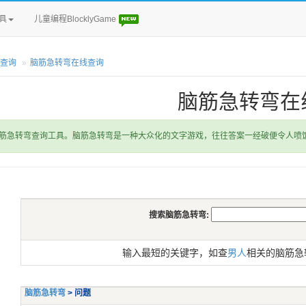
具
儿童编程BlocklyGame
查询
脑筋急转弯在线查询
脑筋急转弯在
筋急转弯查询工具。脑筋急转弯是一种大众化的文字游戏，往往答案一经破便令人喷
搜索脑筋急转弯:
输入最短的关键字，如查
男人
相关的脑筋急
脑筋急转弯
> 问题