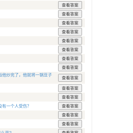
当他炒完了，他就将一锅豆子
？
没有一个人受伤？
怎么装?