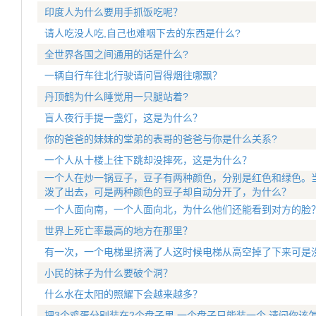
印度人为什么要用手抓饭吃呢？
请人吃没人吃,自己也难咽下去的东西是什么?
全世界各国之间通用的话是什么?
一辆自行车往北行驶请问冒得烟往哪飘？
丹顶鹤为什么睡觉用一只腿站着?
盲人夜行手提一盏灯，这是为什么？
你的爸爸的妹妹的堂弟的表哥的爸爸与你是什么关系?
一个人从十楼上往下跳却没摔死，这是为什么？
一个人在炒一锅豆子，豆子有两种颜色，分别是红色和绿色。
泼了出去，可是两种颜色的豆子却自动分开了，为什么？
一个人面向南，一个人面向北，为什么他们还能看到对方的脸
世界上死亡率最高的地方在那里？
有一次，一个电梯里挤满了人这时候电梯从高空掉了下来可是
小民的袜子为什么要破个洞？
什么水在太阳的照耀下会越来越多？
把3个鸡蛋分别装在2个盘子里,一个盘子只能装一个,请问你该