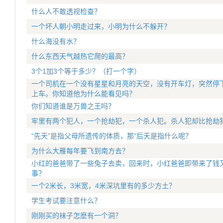
什么人不敢透视检查？
一个坏人朝小明走过来，小明为什么不躲开？
什么海没有水？
什么东西天气越热它爬的最高？
3个1加3个等于多少？（打一个字）
一个司机在一个没有星星和月亮的天空，没有开车灯，突然停
上车。你知道他为什么能看见吗？
你们知道谁是万兽之王吗？
牢里有两个犯人，一个抢劫犯，一个杀人犯。杀人犯却比抢劫
“先天”是指父母所遗传的体质，那“后天是指什么呢？
为什么大雁每年要飞到南方去？
小红的爸爸带了一些兔子去卖，回来时，小红爸爸即带来了钱
事？
一个2米长，3米宽，4米深坑里有的多少方土？
学生考试要注意什么？
刚刚买的袜子怎麽有一个洞？