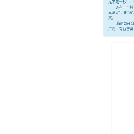
是不足一秒）、
还有一个特点，
易满足”，把“
案。
脑筋急转弯就
广泛：有益智类