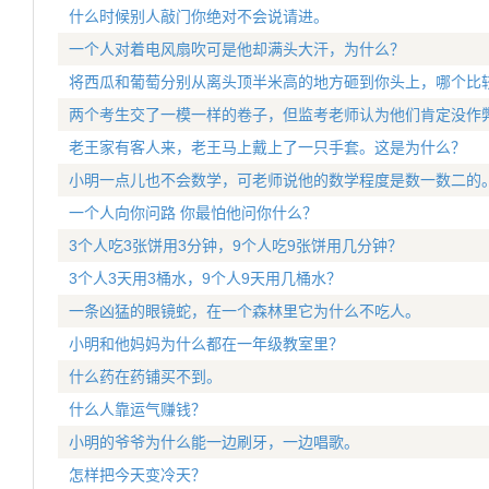
什么时候别人敲门你绝对不会说请进。
一个人对着电风扇吹可是他却满头大汗，为什么？
将西瓜和葡萄分别从离头顶半米高的地方砸到你头上，哪个比
两个考生交了一模一样的卷子，但监考老师认为他们肯定没作
老王家有客人来，老王马上戴上了一只手套。这是为什么？
小明一点儿也不会数学，可老师说他的数学程度是数一数二的
一个人向你问路 你最怕他问你什么？
3个人吃3张饼用3分钟，9个人吃9张饼用几分钟？
3个人3天用3桶水，9个人9天用几桶水？
一条凶猛的眼镜蛇，在一个森林里它为什么不吃人。
小明和他妈妈为什么都在一年级教室里？
什么药在药铺买不到。
什么人靠运气赚钱？
小明的爷爷为什么能一边刷牙，一边唱歌。
怎样把今天变冷天？