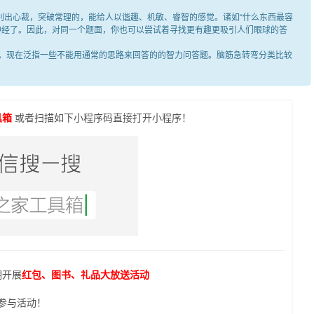
出心裁，突破常理的，能给人以谐趣、机敏、睿智的感觉。诸如“什么东西最容
笑神经了。因此，对同一个题面，你也可以尝试着寻找更有趣更吸引人们眼球的答
现在泛指一些不能用通常的思路来回答的的智力问答题。脑筋急转弯分类比较
具箱
或者扫描如下小程序码直接打开小程序！
期开展
红包、图书、礼品大放送活动
参与活动！