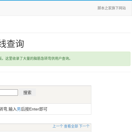
脚本之家旗下网站
线查询
饭。这里收录了大量的脑筋急转弯供用户查询。
转弯,输入
男
后按Enter即可
上一个
查看全部
下一个