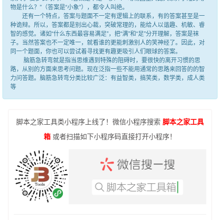
物是什么？”（答案是“小象”），都令人叫绝。
还有一个特点，答案与题面不一定有逻辑上的联系，有的答案甚至是一
种诡辩。所以，答案都是别出心裁，突破常理的，能给人以谐趣、机敏、睿
智的感觉。诸如“什么东西最容易满足”，把“满”和“足”分开理解，答案是袜
子。当然答案也不一定唯一，就看谁的更能刺激别人的笑神经了。因此，对
同一个题面，你也可以尝试着寻找更有趣更吸引人们眼球的答案。
脑筋急转弯就是指当思维遇到特殊的阻碍时，要很快的离开习惯的思
路，从别的方面来思考问题。现在泛指一些不能用通常的思路来回答的的智
力问答题。脑筋急转弯分类比较广泛：有益智类，搞笑类，数学类，成人类
等
脚本之家工具类小程序上线了！微信小程序搜索
脚本之家工具
箱
或者扫描如下小程序码直接打开小程序！