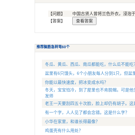
【问题】
中国古贤人曾将兰色外衣，浸泡
【答案】
推荐脑筋急转弯60个
冬瓜、黄瓜、西瓜、南瓜都能吃，什么瓜不能吃
盆里有6只馒头，6个小朋友每人分到1只，但盆
你能以最快速度，把冰变成水吗？
冬天，宝宝怕冷，到了屋里也不肯脱帽。可是他
发师
老王一天要刮四五十次脸，脸上却仍有胡子。这
有一个字，人人见了都会念错。这是什么字？
小华在家里，和谁长得最像？
鸡蛋壳有什么用处？