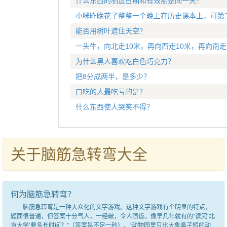
什么东西的制造日期和有效期是同一天？
小咪昨晚花了整整一个晚上在历史课本上，可第
能否用树叶遮住天空？
一头牛，向北走10米，再向西走10米，再向南
为什么黑人喜欢吃白色巧克力？
把8分成两半，是多少？
口吃的人最吃亏的是？
什么东西使人哭笑不得？
关于脑筋急转弯大全
何为脑筋急转弯？
脑筋急转弯是一种大众化的文字游戏。这种文字游戏有个明显的特点，
题面很普通，但答案十分气人，一经破，令人喷饭。像早几年就有的“读完‘北
京大学’要多长时间？”（答案是不足一秒）、“动物园里只比大象鼻子短的动