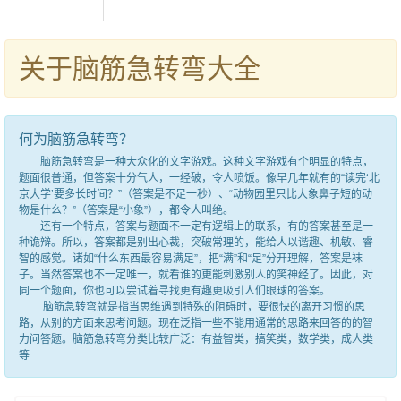
关于脑筋急转弯大全
何为脑筋急转弯？
脑筋急转弯是一种大众化的文字游戏。这种文字游戏有个明显的特点，
题面很普通，但答案十分气人，一经破，令人喷饭。像早几年就有的“读完‘北
京大学’要多长时间？”（答案是不足一秒）、“动物园里只比大象鼻子短的动
物是什么？”（答案是“小象”），都令人叫绝。
还有一个特点，答案与题面不一定有逻辑上的联系，有的答案甚至是一
种诡辩。所以，答案都是别出心裁，突破常理的，能给人以谐趣、机敏、睿
智的感觉。诸如“什么东西最容易满足”，把“满”和“足”分开理解，答案是袜
子。当然答案也不一定唯一，就看谁的更能刺激别人的笑神经了。因此，对
同一个题面，你也可以尝试着寻找更有趣更吸引人们眼球的答案。
脑筋急转弯就是指当思维遇到特殊的阻碍时，要很快的离开习惯的思
路，从别的方面来思考问题。现在泛指一些不能用通常的思路来回答的的智
力问答题。脑筋急转弯分类比较广泛：有益智类，搞笑类，数学类，成人类
等