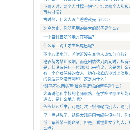
下雨天时，两个人共撐一把伞，结果两个人都被
再被淋湿？
古时候，什么人没当爸爸就先当公公？
迄今为止，你所见到的最大的影子是什么?
一个自讨苦吃的地方在哪里？
什么东西晚上才生出尾巴呢?
不小心溺水时，若附近沒有其他人该如何自救？
电影院内禁止吸烟，而在剧情达到高潮时，却有
是，却没有任何一位观众出来抗议，这是为什么
有一个穿着泳装的女人，她在松软的沙滩上漫步
的身后竟然没有脚印！这是为什么?
“好马不吃回头草”最合乎逻辑的解释是什么？
大勇说他和学校的老师很熟，在学校里哪里都能
进去，是什么地方呢？
爷爷熟读兵书，可是每次下棋都输给别人，请问
早上睡过头了，结果发现是因为闹钟沒响时，你
纸上写着某一份命令。但是，看懂此文字的人，
么呢？