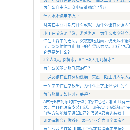
斑，却没有见到死者和伤者，而这里是荒郊野外
为什么自由泳比赛中青蛙输给了狗？
什么水永远用不完 ?
阿美在事业并没有什么成就，为什么也有女强人
小丁在游泳池游泳，游着游着，为什么水突然变
住在山谷中的志明，突然想吃泡面，便支起小锅
了，急急忙忙到山脚下的杂货店去买。30分钟
究竟是为什么？
3个人3天用3桶水，9个人9天用几桶水?
为什么关羽比张飞死的早？
一群女孩在正在河边洗澡，突然一陌生男人闯入
一个学生住在学校里，为什么上学还经常迟到？
魚与熊掌要如何才可兼得？
A君与B君的家均位于新兴的住宅地，相距只有
居，而且也没有安装电话。现在A君想邀请B君“
何种方法能最早通知B君？假设A君身边装着十
如果有机会让你移民,你一定不会去哪个国家?
为什么老虎打架,非要拼个你死我活绝不罢休？