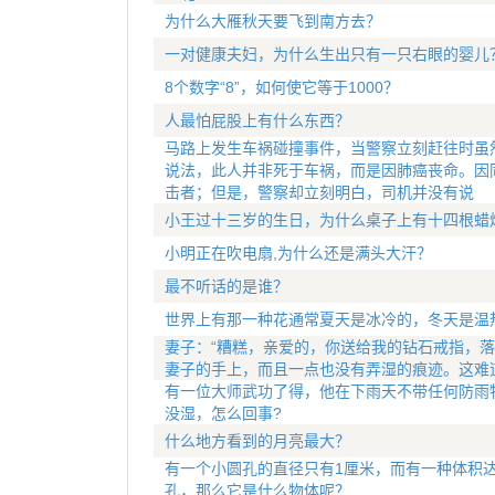
为什么大雁秋天要飞到南方去？
一对健康夫妇，为什么生出只有一只右眼的婴儿
8个数字“8”，如何使它等于1000？
人最怕屁股上有什么东西？
马路上发生车祸碰撞事件，当警察立刻赶往时虽
说法，此人并非死于车祸，而是因肺癌丧命。因
击者；但是，警察却立刻明白，司机并没有说
小王过十三岁的生日，为什么桌子上有十四根蜡
小明正在吹电扇,为什么还是满头大汗？
最不听话的是谁？
世界上有那一种花通常夏天是冰冷的，冬天是温
妻子：“糟糕，亲爱的，你送给我的钻石戒指，落
妻子的手上，而且一点也没有弄湿的痕迹。这难
有一位大师武功了得，他在下雨天不带任何防雨
没湿，怎么回事?
什么地方看到的月亮最大？
有一个小圆孔的直径只有1厘米，而有一种体积达
孔，那么它是什么物体呢？