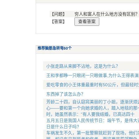
【问题】
穷人和富人在什么地方没有区别
【答案】
推荐脑筋急转弯60个
小张走路从来脚不沾地，这是为什么？
王和李都睁一只眼闭一只眼做事,为什么王得表演
爱吃零食的小王体重最重时有50公斤，但最轻时
东西掉了该怎么办？
芳龄二十四，自认窈窕美丽的丁小姐，逐渐厌烦
心——要和第一个向她求婚的人，踏入地毯的那
时，她虽然表示：“有人要我结婚，已高达四十
五月五日是我国人民传统节日：端午节，是伟大
日是什么日子吗?
车祸发生不久，第一批警察就赶到了现场，他们