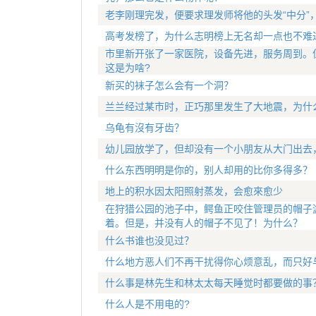
老李刚理完发，便要求理发师将他的头发“中分”
高考发榜了，为什么志明榜上无名却一点也不难
市里新开张了一家医院，设备先进，服务周到。
这是为啥?
新买的袜子怎么会有一个洞？
兰兰经过某市时，正巧那里发生了大地震，为什
乌龟有沒有牙齿？
幼儿园放学了，但却没有一个小朋友从大门出去
什么东西明明是你的，别人却用的比你多得多？
地上的积水因太阳照射蒸发，会愈來愈少
在狩猎公园的池子中，鳄鱼正咬住管理员的帽子
着。但是，并没有人的帽子不见了！为什么？
什么书谁也没见过？
什么地方恶人们不再干扰得你心烦意乱，而只好
什么事是林先生和林太太每天睡觉时都要做的事
什么人是不用电的?