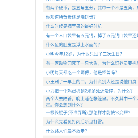
有两个硬币，是五角五分，其中一个不是五角，
你知道稀饭贵还是烧饼贵？
什么时候是摘苹果的最好时机
有一个人口袋里有五元钱，掉了五元钱口袋里还
什么鱼的肚皮是浮上水面的？
小明今年12岁，为什么只过了三次生日？
有一家动物园死了一只大象，为什么饲养员要抱
小明每天都吃一个师傅，他是怪兽吗？
小王刷了一早上的口，为什么别人还是说他口臭
小力把一个鸡蛋扔到2米多处还没碎，为什么？
两个人去陆菅，晚上睡在帐篷里。不久其中一个
星。你会想到什么？
一根长棍子(不准弄断),那怎样才能使它变短?
为什么先看见打闪后听见打雷。
什么路人们最不敢走?