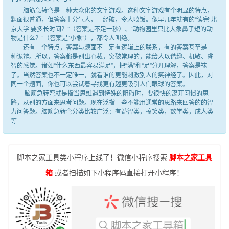
脑筋急转弯是一种大众化的文字游戏。这种文字游戏有个明显的特点，
题面很普通，但答案十分气人，一经破，令人喷饭。像早几年就有的“读完‘北
京大学’要多长时间？”（答案是不足一秒）、“动物园里只比大象鼻子短的动
物是什么？”（答案是“小象”），都令人叫绝。
还有一个特点，答案与题面不一定有逻辑上的联系，有的答案甚至是一
种诡辩。所以，答案都是别出心裁，突破常理的，能给人以谐趣、机敏、睿
智的感觉。诸如“什么东西最容易满足”，把“满”和“足”分开理解，答案是袜
子。当然答案也不一定唯一，就看谁的更能刺激别人的笑神经了。因此，对
同一个题面，你也可以尝试着寻找更有趣更吸引人们眼球的答案。
脑筋急转弯就是指当思维遇到特殊的阻碍时，要很快的离开习惯的思
路，从别的方面来思考问题。现在泛指一些不能用通常的思路来回答的的智
力问答题。脑筋急转弯分类比较广泛：有益智类，搞笑类，数学类，成人类
等
脚本之家工具类小程序上线了！微信小程序搜索
脚本之家工具
箱
或者扫描如下小程序码直接打开小程序！