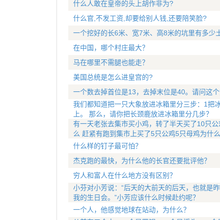
什么人敢在皇帝的头上胡作非为?
什么官,不发工资,却要给别人钱,还要陪笑脸?
一个挖好的长6米、宽7米、高8米的坑里有多少
在中国，哪个村庄最大？
马在哪里不需腿也能走？
美国总统是怎么进皇宫的?
一个数去掉首位是13，去掉末位是40。请问这
我们都知道把一只大象放进冰箱里分三步：1把冰
上。 那么，请你把长颈鹿放进冰箱里分几步？
有一天老张去集市买小鸡，转了半天买了10只公
么 赶紧有跑到集市上买了5只公鸡5只母鸡为什
什么样的钉子最可怕？
杰克跑的最快，为什么他的长官还要批评他？
穷人和富人在什么地方没有区别？
小芬对小芳说：“后天的大前天的后天，也就是昨
我的生日会。”小芳应该什么时候赴约呢？
一个人，他感觉地球在站动，为什么？