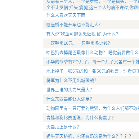
从前有三个人，一个是罗锅，一个是摇头，一个
个不让罗锅.摇头.瘸腿,这三个人的病不许过,你
什么人喜欢天天下雨
哪座桥不能开车也不能走人？
有人说“吃鱼可避免患近视眼”,为什么?
一双鞋卖16元，一只鞋卖多少钱？
哈巴狗去掉尾巴最像什么动物？ 睡觉前要做什么
小华的爷爷有7个儿子，每一个儿子又各有一个妹
地上掉了一张5元的和一张50元的钞票，你看见
将军为什么不用出城做战？
世界上谁的头力气最大？
什么东西最能让人满足？
动物园里有一只可爱的熊猫，为什么人们都不敢
青蛙和狗比赛游泳，为什么狗赢了？
天最顶上是什么？
奶牛天天挤奶，它还有奶这是为什么？？？？