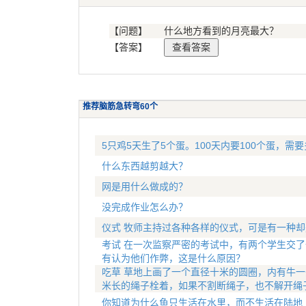
【问题】
什么地方看到的月亮最大？
【答案】
推荐脑筋急转弯60个
5只鸡5天生了5个蛋。100天内要100个蛋，需
什么东西越剪越大？
网是用什么做成的？
没完成作业怎么办？
仪式 牧师主持过各种各样的仪式，可是有一种
考试 在一次监察严密的考试中，有两个学生交了
有认为他们作弊，这是什么原因？
吃草 草地上画了一个直径十米的圆圈，内有牛一
米长的绳子栓着，如果不割断绳子，也不解开绳
你知道为什么鱼只生活在水里，而不生活在陆地