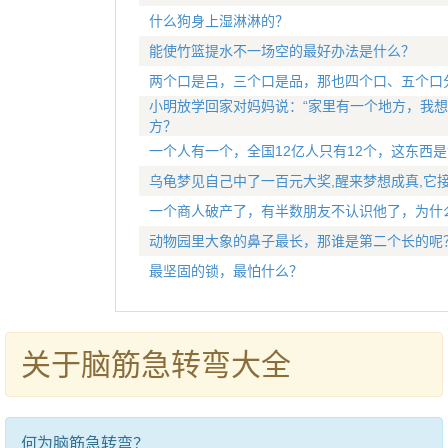
什么狗身上湿淋淋的？
能使竹篮提水不一场空的最好办法是什么？
两个口是吕，三个口是品，那也四个口、五个口
小明放学回家对妈妈说：“家里有一个地方，我想
方？
一个人有一个，全国12亿人只有12个，这东西是
乌龟梦见自己中了一百元大奖,醒来梦想成真,它
一个商人破产了，有半数朋友不认识他了，为什
动物园里大象的鼻子最长，那谁是第二个长的呢
最坚固的锁，最怕什么？
关于脑筋急转弯大全
何为脑筋急转弯？