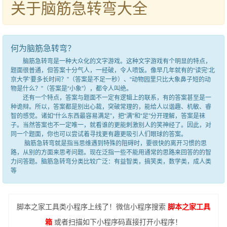
关于脑筋急转弯大全
何为脑筋急转弯？
脑筋急转弯是一种大众化的文字游戏。这种文字游戏有个明显的特点，
题面很普通，但答案十分气人，一经破，令人喷饭。像早几年就有的“读完‘北
京大学’要多长时间？”（答案是不足一秒）、“动物园里只比大象鼻子短的动
物是什么？”（答案是“小象”），都令人叫绝。
还有一个特点，答案与题面不一定有逻辑上的联系，有的答案甚至是一
种诡辩。所以，答案都是别出心裁，突破常理的，能给人以谐趣、机敏、睿
智的感觉。诸如“什么东西最容易满足”，把“满”和“足”分开理解，答案是袜
子。当然答案也不一定唯一，就看谁的更能刺激别人的笑神经了。因此，对
同一个题面，你也可以尝试着寻找更有趣更吸引人们眼球的答案。
脑筋急转弯就是指当思维遇到特殊的阻碍时，要很快的离开习惯的思
路，从别的方面来思考问题。现在泛指一些不能用通常的思路来回答的的智
力问答题。脑筋急转弯分类比较广泛：有益智类，搞笑类，数学类，成人类
等
脚本之家工具类小程序上线了！微信小程序搜索
脚本之家工具
箱
或者扫描如下小程序码直接打开小程序！