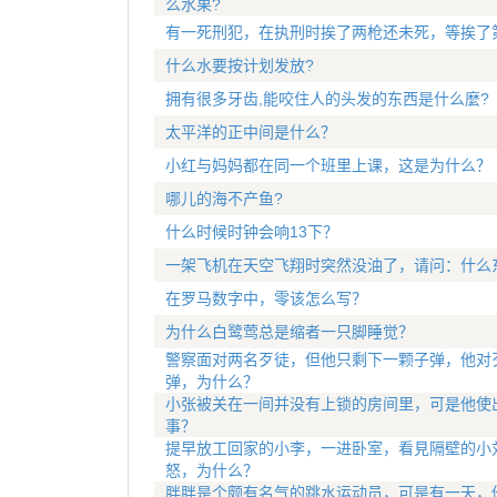
么水果?
有一死刑犯，在执刑时挨了两枪还未死，等挨了
什么水要按计划发放?
拥有很多牙齿,能咬住人的头发的东西是什么麼?
太平洋的正中间是什么？
小红与妈妈都在同一个班里上课，这是为什么？
哪儿的海不产鱼?
什么时候时钟会响13下？
一架飞机在天空飞翔时突然没油了，请问：什么
在罗马数字中，零该怎么写？
为什么白鹭莺总是缩者一只脚睡觉？
警察面对两名歹徒，但他只剩下一颗子弹，他对
弹，为什么？
小张被关在一间并没有上锁的房间里，可是他使
事？
提早放工回家的小李，一进卧室，看見隔壁的小
怒，为什么？
胖胖是个颇有名气的跳水运动员，可是有一天，