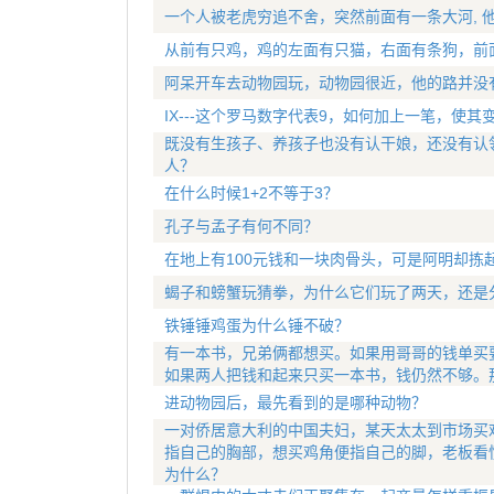
一个人被老虎穷追不舍，突然前面有一条大河, 
从前有只鸡，鸡的左面有只猫，右面有条狗，前
阿呆开车去动物园玩，动物园很近，他的路并没
IX---这个罗马数字代表9，如何加上一笔，使其
既没有生孩子、养孩子也没有认干娘，还没有认
人？
在什么时候1+2不等于3？
孔子与孟子有何不同？
在地上有100元钱和一块肉骨头，可是阿明却拣
蝎子和螃蟹玩猜拳，为什么它们玩了两天，还是
铁锤锤鸡蛋为什么锤不破？
有一本书，兄弟俩都想买。如果用哥哥的钱单买
如果两人把钱和起来只买一本书，钱仍然不够。
进动物园后，最先看到的是哪种动物？
一对侨居意大利的中国夫妇，某天太太到市场买
指自己的胸部，想买鸡角便指自己的脚，老板看
为什么？