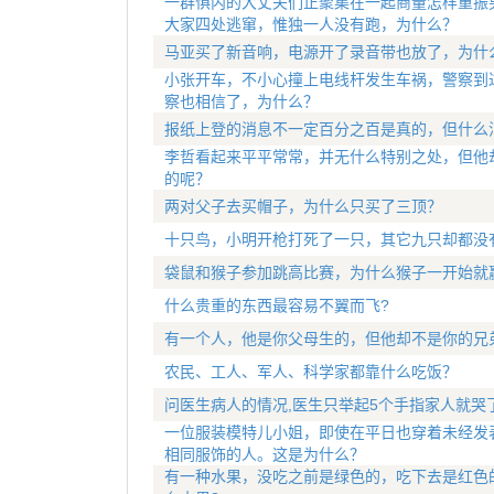
一群惧内的大丈夫们正聚集在一起商量怎样重振
大家四处逃窜，惟独一人没有跑，为什么？
马亚买了新音响，电源开了录音带也放了，为什
小张开车，不小心撞上电线杆发生车祸，警察到
察也相信了，为什么？
报纸上登的消息不一定百分之百是真的，但什么
李哲看起来平平常常，并无什么特别之处，但他
的呢？
两对父子去买帽子，为什么只买了三顶？
十只鸟，小明开枪打死了一只，其它九只却都没
袋鼠和猴子参加跳高比赛，为什么猴子一开始就
什么贵重的东西最容易不翼而飞?
有一个人，他是你父母生的，但他却不是你的兄
农民、工人、军人、科学家都靠什么吃饭？
问医生病人的情况,医生只举起5个手指家人就哭了
一位服装模特儿小姐，即使在平日也穿着未经发
相同服饰的人。这是为什么？
有一种水果，没吃之前是绿色的，吃下去是红色