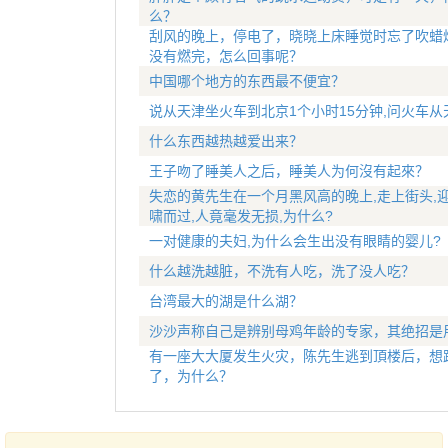
么？
刮风的晚上，停电了，晓晓上床睡觉时忘了吹蜡
没有燃完，怎么回事呢？
中国哪个地方的东西最不便宜？
说从天津坐火车到北京1个小时15分钟,问火车从
什么东西越热越爱出来？
王子吻了睡美人之后，睡美人为何沒有起來？
失恋的黄先生在一个月黑风高的晚上,走上街头,
啸而过,人竟毫发无损,为什么?
一对健康的夫妇,为什么会生出没有眼睛的婴儿?
什么越洗越脏，不洗有人吃，洗了没人吃？
台湾最大的湖是什么湖？
沙沙声称自己是辨别母鸡年龄的专家，其绝招是
有一座大大厦发生火灾，陈先生逃到頂楼后，想
了，为什么？