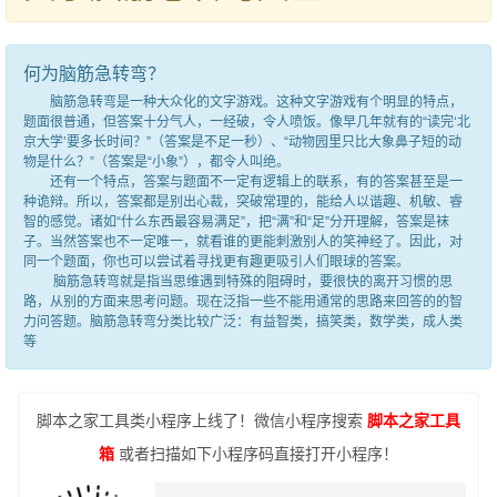
何为脑筋急转弯？
脑筋急转弯是一种大众化的文字游戏。这种文字游戏有个明显的特点，
题面很普通，但答案十分气人，一经破，令人喷饭。像早几年就有的“读完‘北
京大学’要多长时间？”（答案是不足一秒）、“动物园里只比大象鼻子短的动
物是什么？”（答案是“小象”），都令人叫绝。
还有一个特点，答案与题面不一定有逻辑上的联系，有的答案甚至是一
种诡辩。所以，答案都是别出心裁，突破常理的，能给人以谐趣、机敏、睿
智的感觉。诸如“什么东西最容易满足”，把“满”和“足”分开理解，答案是袜
子。当然答案也不一定唯一，就看谁的更能刺激别人的笑神经了。因此，对
同一个题面，你也可以尝试着寻找更有趣更吸引人们眼球的答案。
脑筋急转弯就是指当思维遇到特殊的阻碍时，要很快的离开习惯的思
路，从别的方面来思考问题。现在泛指一些不能用通常的思路来回答的的智
力问答题。脑筋急转弯分类比较广泛：有益智类，搞笑类，数学类，成人类
等
脚本之家工具类小程序上线了！微信小程序搜索
脚本之家工具
箱
或者扫描如下小程序码直接打开小程序！