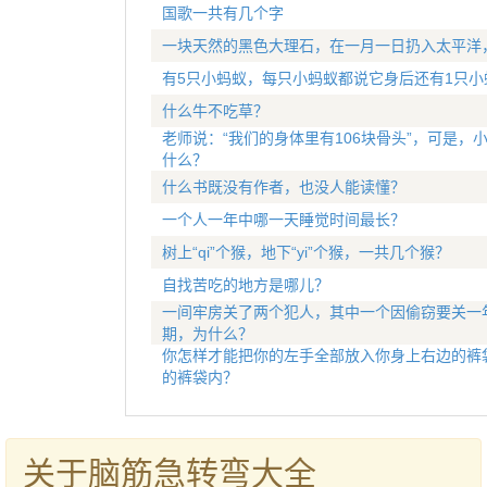
国歌一共有几个字
一块天然的黑色大理石，在一月一日扔入太平洋
有5只小蚂蚁，每只小蚂蚁都说它身后还有1只小
什么牛不吃草？
老师说：“我们的身体里有106块骨头”，可是，小
什么？
什么书既没有作者，也没人能读懂？
一个人一年中哪一天睡觉时间最长？
树上“qi”个猴，地下“yi”个猴，一共几个猴？
自找苦吃的地方是哪儿？
一间牢房关了两个犯人，其中一个因偷窃要关一
期，为什么？
你怎样才能把你的左手全部放入你身上右边的裤
的裤袋内？
关于脑筋急转弯大全