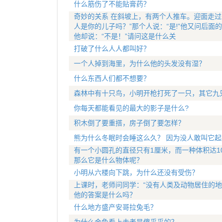
什么筋伤了不能贴膏药？
奇妙的关系 在斜坡上，有两个人推车。迎面走过
人是你的儿子吗？”那个人说：“是!”他又问后面
他却说：“不是！”请问这是什么关
打破了什么人人都叫好？
一个人掉到海里，为什么他的头发没有湿？
什么东西人们都不想要？
森林中有十只鸟，小明开枪打死了一只，其它九
你每天都能看见的最大的影子是什么?
积木倒了要重搭，房子倒了要怎样？
熊为什么冬眠时会睡这么久？ 因为没人敢叫它起
有一个小圆孔的直径只有1厘米，而一种体积达1
那么它是什么物体呢？
小明从六楼向下跳，为什么还没有受伤？
上课时，老师问同学：“没有人类及动物居住的地
他的答案是什么吗？
什么地方盛产安哥拉兔毛？