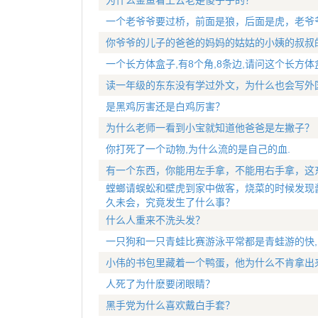
为什么金鱼看上去老是傻乎乎的？
一个老爷爷要过桥，前面是狼，后面是虎，老爷
你爷爷的儿子的爸爸的妈妈的姑姑的小姨的叔叔
一个长方体盒子,有8个角,8条边,请问这个长方体
读一年级的东东没有学过外文，为什么也会写外
是黑鸡厉害还是白鸡厉害？
为什么老师一看到小宝就知道他爸爸是左撇子？
你打死了一个动物,为什么流的是自己的血.
有一个东西，你能用左手拿，不能用右手拿，这
螳螂请蜈蚣和壁虎到家中做客，烧菜的时候发现
久未会，究竟发生了什么事？
什么人重来不洗头发？
一只狗和一只青蛙比赛游泳平常都是青蛙游的快,
小伟的书包里藏着一个鸭蛋，他为什么不肯拿出
人死了为什麽要闭眼睛？
黑手党为什么喜欢戴白手套？