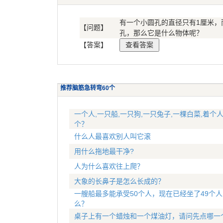
有一个小圆孔的直径只有1厘米，
【问题】
孔，那么它是什么物体呢？
【答案】
推荐脑筋急转弯60个
一个人,一只船,一只狗,一只兔子,一棵白菜,着个
个？
什么人最喜欢别人叫它滚
用什么拖地最干净?
人为什么喜欢往上爬？
大象的长鼻子是怎么长成的？
一艘船最多能承受50个人，现在已经坐了49个
么？
桌子上有一个蜡烛和一个煤油灯，请问先点哪一