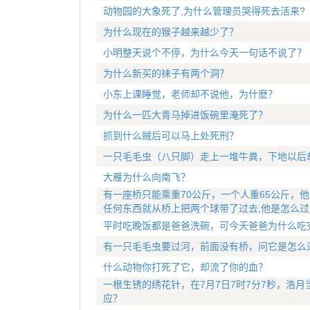
动物园的大象死了,为什么管理员哭得死去活来?
为什么现在的猴子越来越少了？
小明整天说个不停，为什么今天一句话不说了？
为什么新买的袜子有两个洞？
小东上课睡觉，老师却不说他，为什麽？
为什么一匹大青马掉进饭碗里淹死了？
抓到什么贼后可以马上处死刑？
一只毛毛虫（八只脚）走上一堆牛粪，下地以后
大雁为什么向南飞？
有一座桥只能乘重70公斤，一个人重65公斤，他
任何东西就从桥上把两个球带了过去,他是怎么过
平时吃晚饭都是爸爸洗碗，可今天爸爸为什么吃
有一只毛毛虫要过河，前面没有桥，问它是怎么
什么动物你打死了它，却流了你的血？
一根生锈的绣花针，在7月7日7时7分7秒，浩
应？