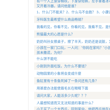
有一个人上身穿棉袄，下身穿短裤，左手拿着冰
又开着冷器，请问他是谁？
1、什么门不能关？2、什么马不会跑？ 3、小
牙科医生最希望什么商品畅销？
我看的见，你看不见，你看的见，我看不见，是
熊猫最大的心愿是什么？
奶奶叫孙女擦桌子，擦了半天，奶奶还是说脏，
小孩在一家门口玩，一人问：“你妈在家吗？”小
孩未撒谎，为何？
什么饼不能吃
小刚到外面吃饭，为什么不要钱？
动物园里的小象将会变成什麽
鱼缸里有十条鱼死掉了一条问还有几条？
用甚麽办法能使眉毛长在眼睛下面
请问大家，人能活多少久呢？？？
人最想知道而又无法知道的事是什么？
小王买了一个大西瓜，回到家中，他把西瓜放在