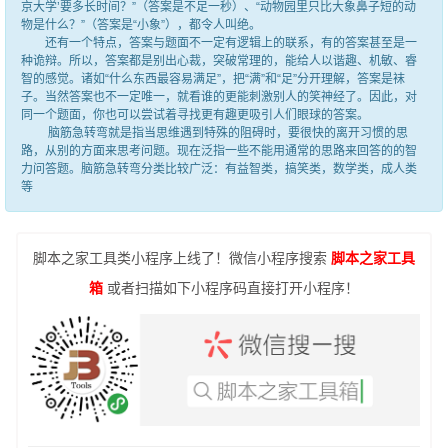
京大学’要多长时间？”（答案是不足一秒）、“动物园里只比大象鼻子短的动
物是什么？”（答案是“小象”），都令人叫绝。
还有一个特点，答案与题面不一定有逻辑上的联系，有的答案甚至是一
种诡辩。所以，答案都是别出心裁，突破常理的，能给人以谐趣、机敏、睿
智的感觉。诸如“什么东西最容易满足”，把“满”和“足”分开理解，答案是袜
子。当然答案也不一定唯一，就看谁的更能刺激别人的笑神经了。因此，对
同一个题面，你也可以尝试着寻找更有趣更吸引人们眼球的答案。
脑筋急转弯就是指当思维遇到特殊的阻碍时，要很快的离开习惯的思
路，从别的方面来思考问题。现在泛指一些不能用通常的思路来回答的的智
力问答题。脑筋急转弯分类比较广泛：有益智类，搞笑类，数学类，成人类
等
脚本之家工具类小程序上线了！微信小程序搜索
脚本之家工具
箱
或者扫描如下小程序码直接打开小程序！