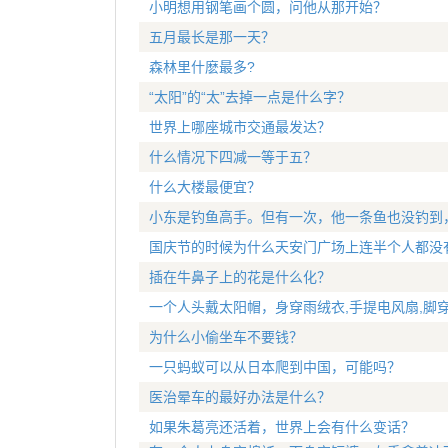
小明想用钢笔画个圆，问他从那开始？
五月最长是那一天？
森林里什麽最多?
“太阳”的“太”去掉一点是什么字？
世界上哪座城市交通最发达？
什么情况下四减一等于五？
什么大楼最便宜？
小东是钓鱼高手。但有一次，他一条鱼也没钓到
国庆节的时候为什么天安门广场上连半个人都没
插在牛鼻子上的花是什么化？
一个人头戴太阳帽，身穿雨绒衣,手提电风扇,脚穿
为什么小偷坐车不要钱？
一只蚂蚁可以从日本爬到中国，可能吗？
医治晕车的最好办法是什么？
如果朱葛亮还活着，世界上会有什么变话？