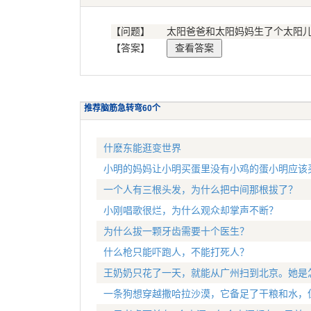
【问题】
太阳爸爸和太阳妈妈生了个太阳
【答案】
推荐脑筋急转弯60个
什麽东能逛变世界
小明的妈妈让小明买蛋里没有小鸡的蛋小明应该
一个人有三根头发，为什么把中间那根拔了？
小刚唱歌很烂，为什么观众却掌声不断？
为什么拔一颗牙齿需要十个医生？
什么枪只能吓跑人，不能打死人？
王奶奶只花了一天，就能从广州扫到北京。她是
一条狗想穿越撒哈拉沙漠，它备足了干粮和水，