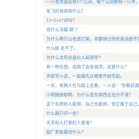
一只老虎面前有5个山洞，每个山洞都有一只羊
张飞的母亲姓什么？
11+2=1?对吗?
烧什么汤最“鲜”？
为什么两只公老虎打架，非要拼过你死我活绝不
什么路 走不了。
为什么太阳总是比人起得早?
有一种东西，成熟了会有胡须，这是什么？
作家写小说，一般最先从哪里开始写起。
一天，有两人在马路上走着，一人说：“你看前面有
小明她很聪明，为什么连东南西北也分不清？
这个东西别人能用，自己也能用，但它属于自己
什么报只印一份？
天天和人打架的人是谁?
船厂老板最怕什么?