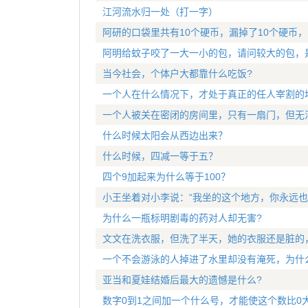
江河流水归一处（打一字）
阿研的口袋里共有10个硬币，漏掉了10个硬币
阿明给蚊子咬了一大一小的包，请问较大的包，
当今社会，个体户大都靠什么吃饭?
一个人在什么情况下，才处于真正的任人宰割的
一个人被关在密闭的房间里，只有一扇门，但无
什么时候太阳会从西边出来？
什么时候，四减一等于五？
四个9加起来为什么等于100？
小王坐着对小李说：“我坐的这个地方，你永远也
为什么一瓶标明剧毒的药对人却无害?
文文在洗衣服，但洗了半天，她的衣服还是脏的
一个不会游泳的人掉进了水里却没有淹死，为什
亚当和夏娃结婚后最大的遗憾是什么?
数字0到1之间加一个什么号，才能使这个数比0