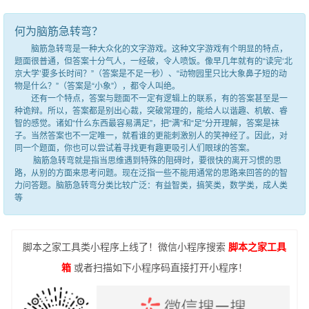
何为脑筋急转弯？
脑筋急转弯是一种大众化的文字游戏。这种文字游戏有个明显的特点，
题面很普通，但答案十分气人，一经破，令人喷饭。像早几年就有的“读完‘北
京大学’要多长时间？”（答案是不足一秒）、“动物园里只比大象鼻子短的动
物是什么？”（答案是“小象”），都令人叫绝。
还有一个特点，答案与题面不一定有逻辑上的联系，有的答案甚至是一
种诡辩。所以，答案都是别出心裁，突破常理的，能给人以谐趣、机敏、睿
智的感觉。诸如“什么东西最容易满足”，把“满”和“足”分开理解，答案是袜
子。当然答案也不一定唯一，就看谁的更能刺激别人的笑神经了。因此，对
同一个题面，你也可以尝试着寻找更有趣更吸引人们眼球的答案。
脑筋急转弯就是指当思维遇到特殊的阻碍时，要很快的离开习惯的思
路，从别的方面来思考问题。现在泛指一些不能用通常的思路来回答的的智
力问答题。脑筋急转弯分类比较广泛：有益智类，搞笑类，数学类，成人类
等
脚本之家工具类小程序上线了！微信小程序搜索
脚本之家工具
箱
或者扫描如下小程序码直接打开小程序！