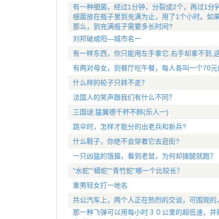
有一种细菌，经过1分钟，分裂成2个，再过1分
细菌放在瓶子里到充满为止，用了1个小时。如
那么，到充满瓶子需要多长时间?
刘邦破咸阳—城市名一
有一样东西，你只能用左手拿它,右手却拿不到,
有两对母女，到餐厅吃午餐，每人各叫一个70元
什么样的轮子只转不走？
法国人的笑声跟我们有什么不同？
三国谜:猛翼德千杯不醉(乐人一)
跳伞时，怎样才能分的出老兵和新兵?
什么鞋子，你绝不会穿着它去逛街?
一只凶猛的饿猫，看到老鼠，为何却拨腿就跑？
“水蛇”“蟒蛇”“青竹蛇”哪一个比较长？
重男轻女打一地名
共公汽车上，两个人正在热烈的交谈，可围观的
那一种飞弹可以用每小时３０公里的超低速，并