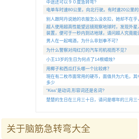
中途还可以９０度急转弯?
电单车时速80公里，向北行驶。有时速20公里
别人跟阿丹说她的衣服怎么没衣扣，她却不在乎
超人使用超高性能望远镜观察地球时，发现外星
装置，便可于一秒内到达地球，请问超人究竟能
男人在一起喝酒，为什么非划拳不可？
为什么警察对闯红灯的汽车司机视而不见？
小王13岁的生日为何点了14根蜡烛?
用椰子和西瓜打头哪一个比较疼？
現在有二枚市面常用的硬币，面值共为六毛，其
多少
“Kiss”是动词,形容词还是名词?
楚楚的生日在三月三十日，请问是哪年的三月三
关于脑筋急转弯大全