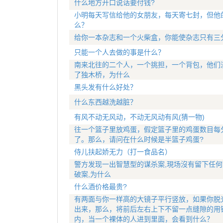
什么地方开口说话要付钱?
小明每天写信给他的女朋友，每天寄七封，但他
么？
给你一本杂志和一个火柴盒，你能使杂志只有三
只能一个人去做的事是什么？
南来北往的二个人，一个挑担，一个背包，他们
了独木桥，为什么
黑头发有什么好处？
什么东西越洗越脏？
有风不动无风动，不动无风动有风(猜一物)
往一个篮子里放鸡蛋，假定篮子里的鸡蛋数目每分
了。那么，请问在什么时候是半篮子鸡蛋?
侍儿扶起娇无力（打一食品名）
警方发现一出智慧型的谋杀案,現场沒有留下任何
破案,为什么
什么酒价格最贵?
有两面与你一样高的大镜子平行竖放，如果你脱
出来，那么，将前后左右上下不留一点缝隙的用
内，当一个裸体的人进到里面，会看到什么？