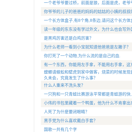
一个老爷爷要过桥，前面是狼，后面是虎，老爷
你爷爷的儿子的爸爸的妈妈的姑姑的小姨的叔叔
一个长方体盒子,有8个角,8条边,请问这个长方体
读一年级的东东没有学过外文，为什么也会写外
是黑鸡厉害还是白鸡厉害？
为什么老师一看到小宝就知道他爸爸是左撇子？
你打死了一个动物,为什么流的是自己的血.
有一个东西，你能用左手拿，不能用右手拿，这
螳螂请蜈蚣和壁虎到家中做客，烧菜的时候发现
久未会，究竟发生了什么事？
什么人重来不洗头发？
一只狗和一只青蛙比赛游泳平常都是青蛙游的快,
小伟的书包里藏着一个鸭蛋，他为什么不肯拿出
人死了为什麽要闭眼睛？
黑手党为什么喜欢戴白手套？
国歌一共有几个字