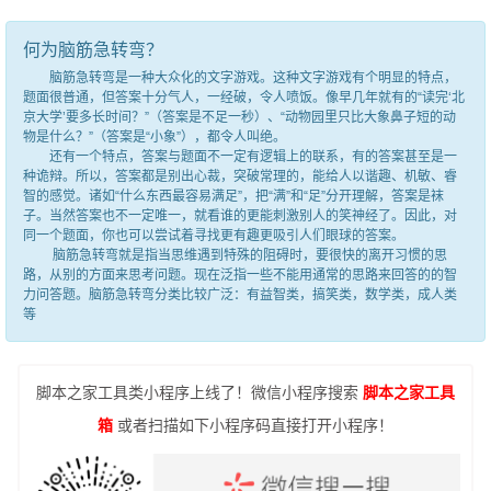
何为脑筋急转弯？
脑筋急转弯是一种大众化的文字游戏。这种文字游戏有个明显的特点，
题面很普通，但答案十分气人，一经破，令人喷饭。像早几年就有的“读完‘北
京大学’要多长时间？”（答案是不足一秒）、“动物园里只比大象鼻子短的动
物是什么？”（答案是“小象”），都令人叫绝。
还有一个特点，答案与题面不一定有逻辑上的联系，有的答案甚至是一
种诡辩。所以，答案都是别出心裁，突破常理的，能给人以谐趣、机敏、睿
智的感觉。诸如“什么东西最容易满足”，把“满”和“足”分开理解，答案是袜
子。当然答案也不一定唯一，就看谁的更能刺激别人的笑神经了。因此，对
同一个题面，你也可以尝试着寻找更有趣更吸引人们眼球的答案。
脑筋急转弯就是指当思维遇到特殊的阻碍时，要很快的离开习惯的思
路，从别的方面来思考问题。现在泛指一些不能用通常的思路来回答的的智
力问答题。脑筋急转弯分类比较广泛：有益智类，搞笑类，数学类，成人类
等
脚本之家工具类小程序上线了！微信小程序搜索
脚本之家工具
箱
或者扫描如下小程序码直接打开小程序！