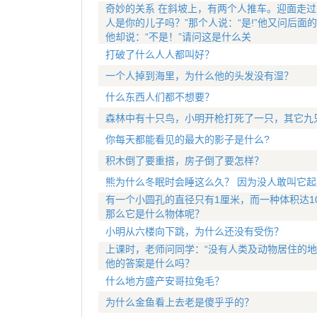
奇妙的关系 在斜坡上，有两个人推车。迎面走过
人是你的儿子吗？”那个人说：“是!”他又问后面
他却说：“不是！”请问这是什么关
打破了什么人人都叫好？
一个人掉到海里，为什么他的头发没有湿？
什么东西人们都不想要？
森林中有十只鸟，小明开枪打死了一只，其它九
你每天都能看见的最大的影子是什么?
积木倒了要重搭，房子倒了要怎样？
熊为什么冬眠时会睡这么久？ 因为没人敢叫它起
有一个小圆孔的直径只有1厘米，而一种体积达1
那么它是什么物体呢？
小明从六楼向下跳，为什么还没有受伤？
上课时，老师问同学：“没有人类及动物居住的地
他的答案是什么吗？
什么地方盛产安哥拉兔毛？
为什么金鱼看上去老是傻乎乎的？