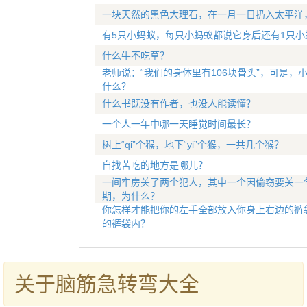
一块天然的黑色大理石，在一月一日扔入太平洋
有5只小蚂蚁，每只小蚂蚁都说它身后还有1只小
什么牛不吃草？
老师说：“我们的身体里有106块骨头”，可是，小
什么？
什么书既没有作者，也没人能读懂？
一个人一年中哪一天睡觉时间最长？
树上“qi”个猴，地下“yi”个猴，一共几个猴？
自找苦吃的地方是哪儿？
一间牢房关了两个犯人，其中一个因偷窃要关一
期，为什么？
你怎样才能把你的左手全部放入你身上右边的裤
的裤袋内？
关于脑筋急转弯大全