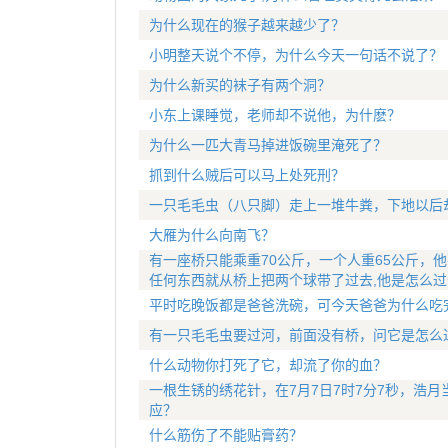
为什么现在的猴子越来越少了？
小明整天说个不停，为什么今天一句话不说了？
为什么新买的袜子有两个洞？
小东上课睡觉，老师却不说他，为什麽？
为什么一匹大青马掉进饭碗里淹死了？
抓到什么贼后可以马上处死刑？
一只毛毛虫（八只脚）走上一堆牛粪，下地以后
大雁为什么向南飞？
有一座桥只能乘重70公斤，一个人重65公斤，他
任何东西就从桥上把两个球带了过去,他是怎么过
平时吃晚饭都是爸爸洗碗，可今天爸爸为什么吃
有一只毛毛虫要过河，前面没有桥，问它是怎么
什么动物你打死了它，却流了你的血？
一根生锈的绣花针，在7月7日7时7分7秒，浩
应？
什么筋伤了不能贴膏药？