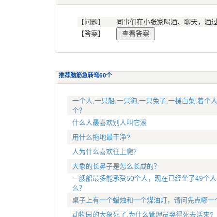
【问题】
同事们在小张家喝酒、聊天，酒
【答案】
推荐脑筋急转弯60个
一个人,一只船,一只狗,一只兔子,一棵白菜,着个
个？
什么人最喜欢别人叫它滚
用什么拖地最干净?
人为什么喜欢往上爬？
大象的长鼻子是怎么长成的？
一艘船最多能承受50个人，现在已经坐了49个
么？
桌子上有一个蜡烛和一个煤油灯，请问先点哪一
动物园的大象死了,为什么管理员哭得死去活来?